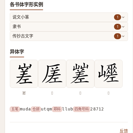
各书体字形实例
1
说文小篆
1
隶书
1
传抄古文字
异体字
嵳
𠪉
𡽓
𡾑
五笔
muda
仓颉
utqm
郑码
llub
四角号码
28712
反馈