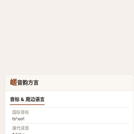
嵯
音韵方言
音标 & 周边语言
国际音标
tsʰuo˧˥
唐代读音