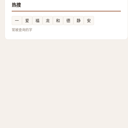
热搜
一
爱
福
龙
和
德
静
安
常被查询的字