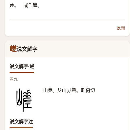
差。 或作嵳。
反馈
嵯
说文解字
说文解字·嵯
卷九
山皃。从山
聲。昨何切
𢀩
说文解字注