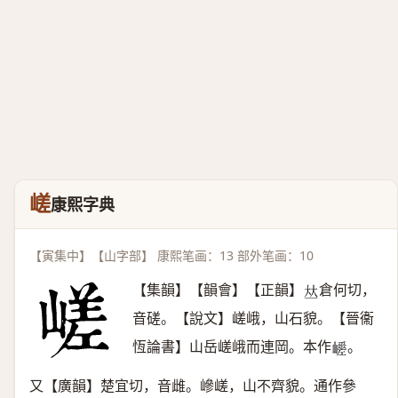
嵯
康熙字典
【寅集中】【山字部】 康熙笔画：13 部外笔画：10
【集韻】【韻會】【正韻】
倉何切，
𠀤
音磋。【說文】嵯峨，山石貌。【晉衞
恆論書】山岳嵯峨而連岡。本作
。
𡾑
又【廣韻】楚宜切，音雌。㠁嵯，山不齊貌。通作參