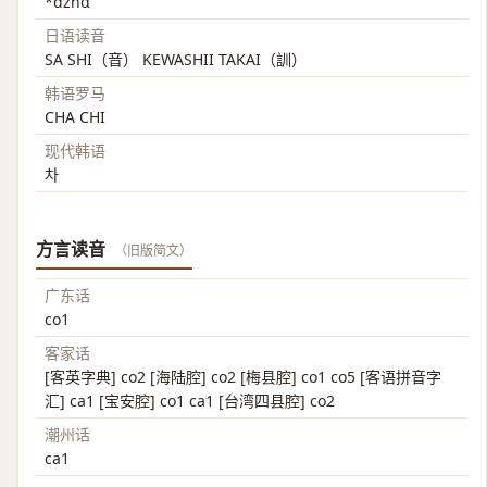
*dzhɑ
日语读音
SA SHI（音） KEWASHII TAKAI（訓）
韩语罗马
CHA CHI
现代韩语
차
方言读音
（旧版简文）
广东话
co1
客家话
[客英字典] co2 [海陆腔] co2 [梅县腔] co1 co5 [客语拼音字
汇] ca1 [宝安腔] co1 ca1 [台湾四县腔] co2
潮州话
ca1