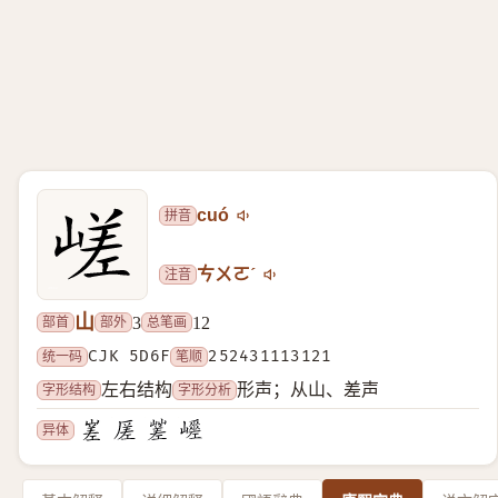
拼音
cuó
注音
ㄘㄨㄛˊ
山
部首
部外
总笔画
3
12
统一码
CJK 5D6F
笔顺
252431113121
字形结构
字形分析
左右结构
形声；从山、差声
异体