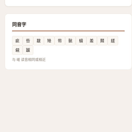
同音字
疵
呰
㿷
矬
㠿
骴
蠀
差
䴾
縒
䙻
䠡
与 嵯 读音相同或相近