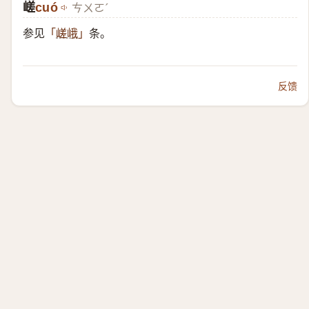
嵯
cuó
ㄘㄨㄛˊ
参见
条。
「
嵯峨
」
反馈