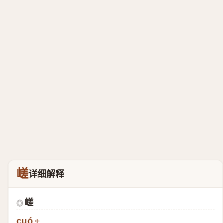
嵯
详细解释
嵯
◎
cuó