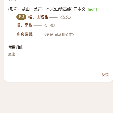
(形声。从山，差声。本义:山势高峻) 同本义
[high]
书证
嵯，山貌也
——
《说文》
嵯，高也
——
《广雅》
崔巍嵯峨
——
《史记·司马相如传》
常用词组
嵯峨
反馈