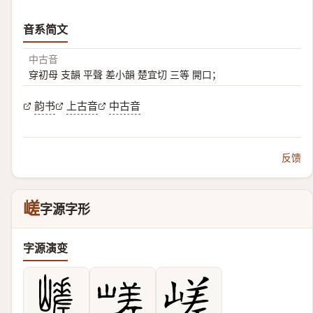
音系简文
中古音
穿初母 支韻 平聲 差小韻 楚宜切 三等 開口；
韵书
上古音
中古音
反馈
嵯
字源字形
字源演变