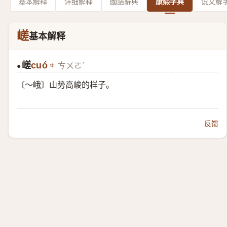
基本解释
详细解释
國語辭典
康熙字典
说文解
嵯
基本解释
嵯
cuó
ㄘㄨㄛˊ
●
〔～峨〕山势高峻的样子。
反馈