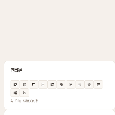
同部首
峺
㠃
屵
峊
㟌
崺
嵓
㟵
峳
嵗
嶖
岟
与「山」部相关的字