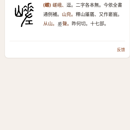
(嵯)
嵯峨、
逗。二字各本無。今依全書
通例補。
山皃。
釋山厜㕒、又作嵳峩。
从山。
聲。
昨何切。十七部。
𢀩
反馈