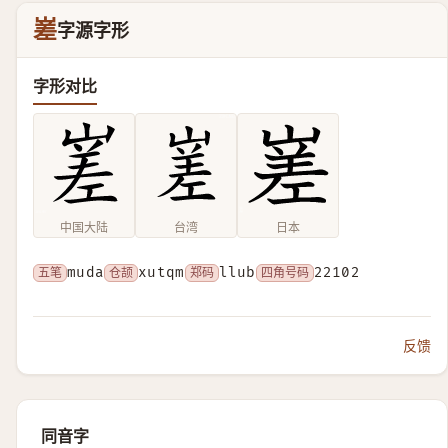
嵳
字源字形
字形对比
中国大陆
台湾
日本
五笔
muda
仓颉
xutqm
郑码
llub
四角号码
22102
反馈
同音字