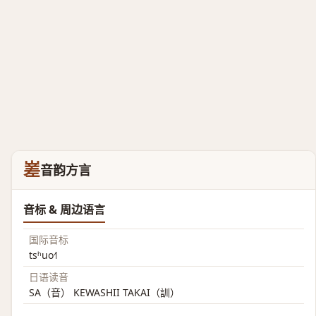
嵳
音韵方言
音标 & 周边语言
国际音标
tsʰuo˧˥
日语读音
SA（音） KEWASHII TAKAI（訓）