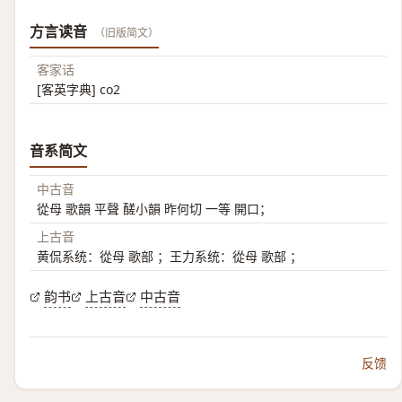
方言读音
（旧版简文）
客家话
[客英字典] co2
音系简文
中古音
從母 歌韻 平聲 醝小韻 昨何切 一等 開口；
上古音
黄侃系统：從母 歌部 ；王力系统：從母 歌部 ；
韵书
上古音
中古音
反馈