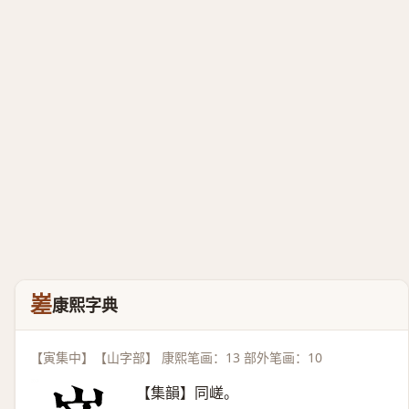
嵳
康熙字典
【寅集中】【山字部】 康熙笔画：13 部外笔画：10
【集韻】同嵯。