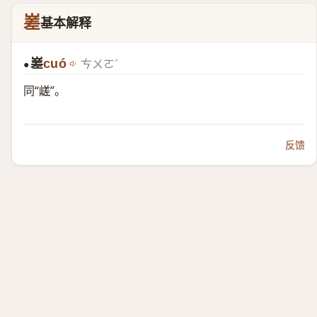
嵳
基本解释
嵳
cuó
ㄘㄨㄛˊ
●
同“
嵯
”。
反馈