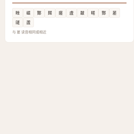
睉
嵯
酇
䴾
瘥
虘
㿷
㽨
酂
蒫
䑘
蔖
与 嵳 读音相同或相近