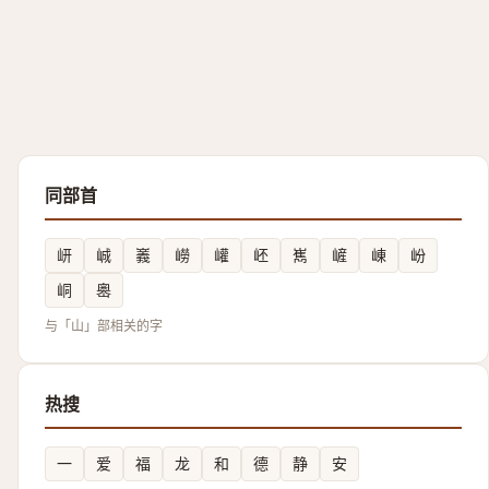
同部首
岍
峸
㠖
嶗
巏
岯
嶲
嵼
崠
岎
峒
嶴
与「山」部相关的字
热搜
一
爱
福
龙
和
德
静
安