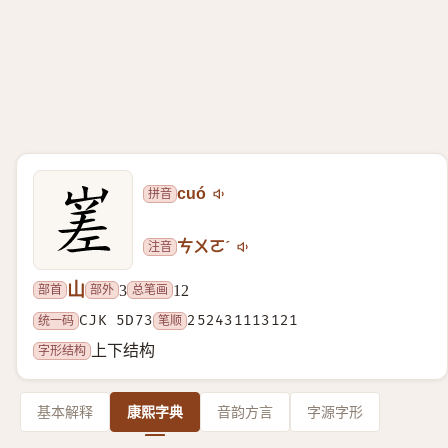
拼音
cuó
注音
ㄘㄨㄛˊ
山
部首
部外
总笔画
3
12
统一码
CJK 5D73
笔顺
252431113121
字形结构
上下结构
基本解释
康熙字典
音韵方言
字源字形