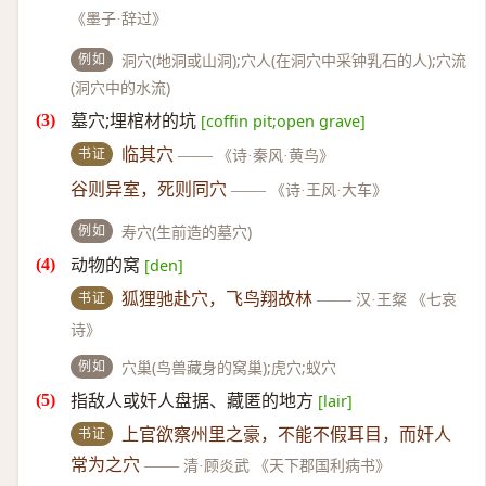
《墨子·辞过》
例如
洞穴(地洞或山洞);穴人(在洞穴中采钟乳石的人);穴流
(洞穴中的水流)
墓穴;埋棺材的坑
[coffin pit;open grave]
书证
临其穴
——
《诗·秦风·黄鸟》
谷则异室，死则同穴
——
《诗·王风·大车》
例如
寿穴(生前造的墓穴)
动物的窝
[den]
书证
狐狸驰赴穴，飞鸟翔故林
——
汉·王粲 《七哀
诗》
例如
穴巢(鸟兽藏身的窝巢);虎穴;蚁穴
指敌人或奸人盘据、藏匿的地方
[lair]
书证
上官欲察州里之豪，不能不假耳目，而奸人
常为之穴
——
清·顾炎武 《天下郡国利病书》