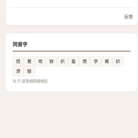
反馈
同音字
嶨
鷽
鸴
敩
袕
㿱
燢
学
觷
䋉
㶅
斅
与 穴 读音相同或相近