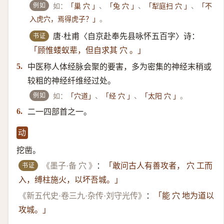
例如
如：
、
、
、
「巢 穴 」
「兔 穴 」
「犁庭扫 穴 」
「不
。
入虎穴，焉得虎子？」
书证
唐·杜甫〈自京赴奉先县咏怀五百字〉诗：
「顾惟蝼蚁辈，但自求其 穴 。」
中医称人体经脉会聚的要害，多为密集的神经末稍或
5.
较粗的神经纤维经过处。
例如
如：
、
、
。
「穴道」
「经 穴 」
「太阳 穴 」
二一四部首之一。
6.
动
挖凿。
书证
《墨子·备 穴 》
：
「敢问古人有善攻者， 穴 工而
入，缚柱施火，以坏吾城。」
《新五代史·卷三九·杂传·刘守光传》
：
「能 穴 地为道以
攻城。」