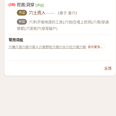
挖凿;洞穿
[dig]
书证
穴土而入
——
《墨子·备穴》
例如
穴矛(开凿地道的工具);穴垣(在墙上挖洞);穴胃(穿通
胃壁);穴室枢户(穿室破户)
常用词组
穴播
穴道
穴居
穴居人
穴居野处
穴施
穴头
穴位
穴窝
穴隙
显示更多...
反馈