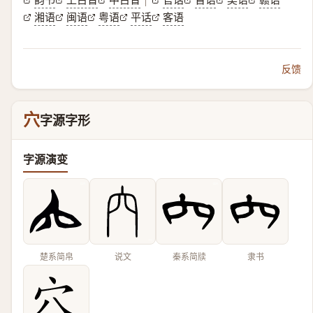
|
湘语
闽语
粤语
平话
客语
反馈
穴
字源字形
字源演变
楚系简帛
说文
秦系简牍
隶书