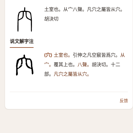
土室也。从宀八聲。凡穴之屬皆从穴。
胡決切
说文解字注
(穴)
土室也。
引伸之凡空竅皆爲穴。
从
宀。
覆其上也。
八聲。
胡決切。十二
部。
凡穴之屬皆从穴。
反馈