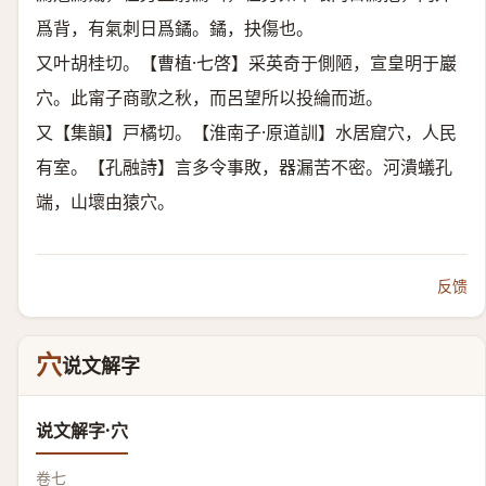
爲背，有氣刺日爲鐍。鐍，抉傷也。
又叶胡桂切。【曹植·七啓】采英奇于側陋，宣皇明于巖
穴。此甯子商歌之秋，而呂望所以投綸而逝。
又【集韻】戸橘切。【淮南子·原道訓】水居窟穴，人民
有室。【孔融詩】言多令事敗，器漏苦不密。河潰蟻孔
端，山壞由猿穴。
反馈
穴
说文解字
说文解字·穴
卷七