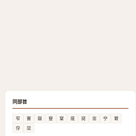
同部首
窄
竇
竀
䆸
窒
窚
䆛
窋
䆑
窘
窏
窊