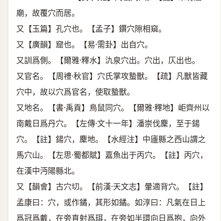
廟，故覆穴而居。
又【玉篇】孔穴也。【孟子】鑽穴隙相窺。
又【廣韻】窟也。【易·需卦】出自穴。
又訓爲側。【爾雅·釋水】氿泉穴出。穴出，仄出也。
又官名。【周禮·秋官】穴氏掌攻蟄獸。【疏】凡獸皆藏
穴中，故以穴爲官名，使取蟄獸。
又地名。【書·禹貢】鳥鼠同穴。【爾雅·釋地】岠齊州以
南戴日爲丹穴。【左傳·文十一年】潘崇伐麇，至于鍚
穴。【註】鍚穴，麇地。【水經注】中廬縣之西山謂之
馬穴山。【左思·蜀都賦】嘉魚出于丙穴。【註】丙穴，
在漢中沔陽縣北。
又【韻會】古穴切。【前漢·天文志】暈適背穴。【註】
孟康曰：穴，或作鐍，其形如鐍。如淳曰：凡氣在日上
爲冠爲戴，在旁直射爲珥，在旁如半環向日爲抱，向外