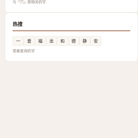
与「穴」部相关的字
热搜
一
爱
福
龙
和
德
静
安
常被查询的字