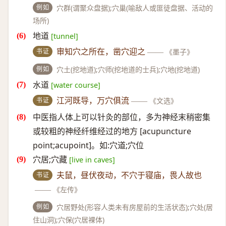
例如
穴群(谓聚众盘据);穴巢(喻敌人或匪徒盘据、活动的
场所)
地道
[tunnel]
书证
审知穴之所在，凿穴迎之
——
《墨子》
例如
穴土(挖地道);穴师(挖地道的士兵);穴地(挖地道)
水道
[water course]
书证
江河既导，万穴俱流
——
《文选》
中医指人体上可以针灸的部位，多为神经末稍密集
或较粗的神经纤维经过的地方 [acupuncture
point;acupoint]。如:穴道;穴位
穴居;穴藏
[live in caves]
书证
夫鼠，昼伏夜动，不穴于寝庙，畏人故也
——
《左传》
例如
穴居野处(形容人类未有房屋前的生活状态);穴处(居
住山洞);穴保(穴居裸体)