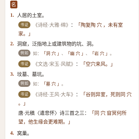
名
人居的土室。
1.
书证
《诗经·大雅·绵》
：
「陶复陶 穴 ，未有室
家。」
洞窟，泛指地上或建筑物的坑、洞。
2.
例如
如：
、
、
。
「洞 穴 」
「幽 穴 」
「岩 穴 」
书证
《文选·宋玉·风赋》
：
「空穴来风。」
坟墓、墓坑。
3.
例如
如：
。
「墓 穴 」
书证
《诗经·王风·大车》
：
「谷则异室，死则同 穴
。」
唐·元稹〈遣悲怀〉诗三首之三：
「同 穴 窅冥何所
望，他生缘会更难期。」
窝巢。
4.