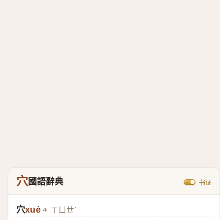
穴
國語辭典
书证
穴
xuè
ㄒㄩㄝˋ