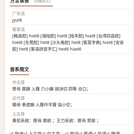
方言读音
（旧版简文）
广东话
jyut6
客家话
[梅县腔] hiet8 [海陆腔] hiet8 [陆丰腔] hiat8 [台湾四县腔]
hiet8 [东莞腔] het8 [沙头角腔] het8 [客英字典] hiet8 [宝安
腔] het8 [客语拼音字汇] hed6 hiad6
音系简文
中古音
匣母 屑韻 入聲 穴小韻 胡決切 四等 合口；
近代音
曉母 車遮韻 入聲作平聲 協小空；
上古音
黄侃系统：匣母 屑部 ；王力系统：匣母 質部 ；
韵书
上古音
中古音
官话
晋语
吴语
赣语