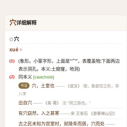
穴
详细解释
穴
◎
xué
(象形。小篆字形，上面是“宀”，表覆盖物;下面两边
表示洞孔。本义:土窟窿，地洞)
同本义
[cave;hole]
书证
穴，土室也
——
《说文》
按，象嵌空之形，非
八字
出自穴
——
《易·需》
注:“阴之路也。”
有穴窈然，入之甚寒
——
宋·王安石 《游褒禅山记》
古之民未知为宫室时，就陵阜而居，穴而处
——