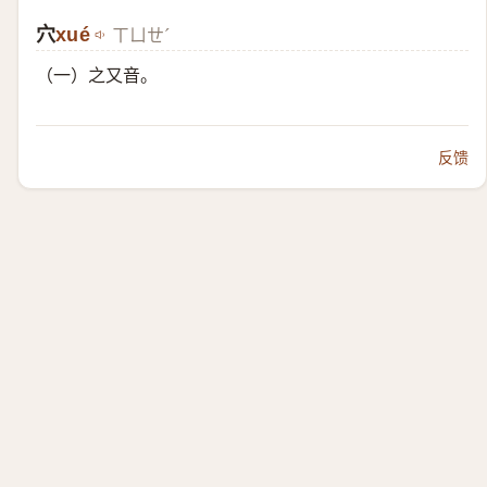
穴
​xué
ㄒㄩㄝˊ
（一）​之又音。
反馈