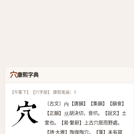
穴
康熙字典
【午集下】【穴字部】 康熙笔画：5
〔古文〕
【唐韻】【集韻】【韻會】
𥤢
【正韻】
胡決切，音坹。【說文】土
𠀤
室也。【易·繫辭】上古穴居而野處。
【詩·大雅】陶復陶穴。【箋】未有寢