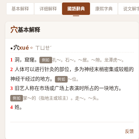
基本解释
详细解释
國語辭典
康熙字典
说文解
穴
基本解释
穴
xué
ㄒㄩㄝˊ
●
洞，窟窿。
孔～。石～。～居。～隙。龙潭虎～。
例如
人体可以进行针灸的部位，多为神经末梢密集或较粗的
神经干经过的地方。
～位。
例如
旧艺人称在市场或广场上表演时所占的一块地方。
掌～的（指地主或班主）。走～。～头。
例如
姓。
反馈