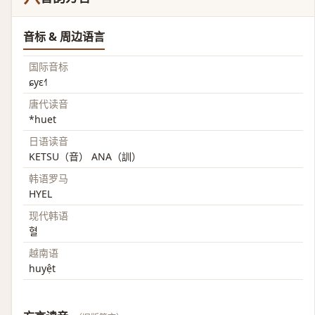
音标 & 周边语言
国际音标
ɕyɛ˧˥
唐代读音
*huet
日语读音
KETSU（音） ANA（訓）
韩语罗马
HYEL
现代韩语
혈
越南语
huyệt