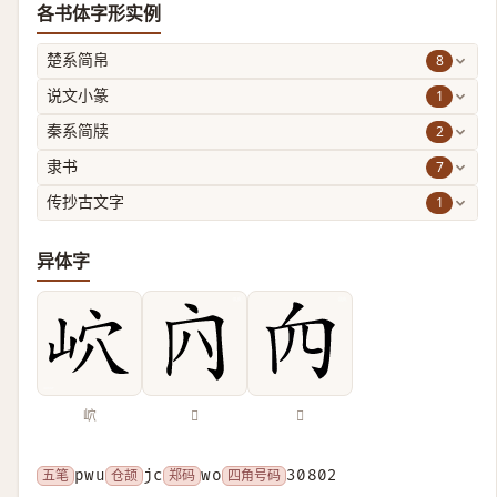
各书体字形实例
8
楚系简帛
1
说文小篆
2
秦系简牍
7
隶书
1
传抄古文字
异体字
岤
𠕉
𥤢
五笔
pwu
仓颉
jc
郑码
wo
四角号码
30802