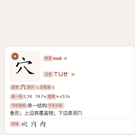
拼音
xué
注音
ㄒㄩㄝˊ
穴
部首
部外
总笔画
5
5
统一码
CJK 7A74
笔顺
44534
字形结构
字形分析
单一结构
象形；上边表覆盖物；下边表洞穴
异体