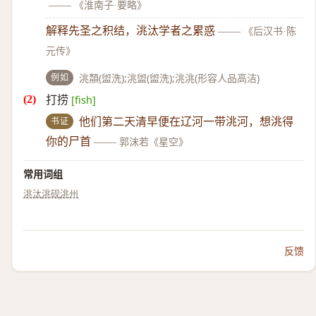
——
《淮南子·要略》
解释先圣之积结，洮汰学者之累惑
——
《后汉书·陈
元传》
例如
洮頮(盥洗);洮盥(盥洗);洮洮(形容人品高洁)
打捞
[fish]
书证
他们第二天清早便在辽河一带洮河，想洮得
你的尸首
——
郭沫若《星空》
常用词组
洮汰
洮砚
洮州
反馈