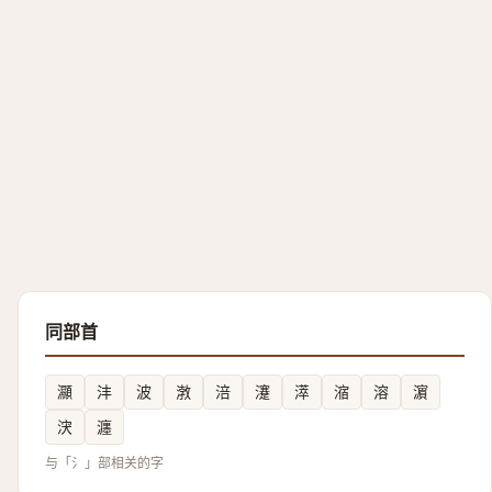
同部首
灦
沣
波
㴾
涪
瀽
㵏
㴼
溶
濵
涋
瀍
与「氵」部相关的字