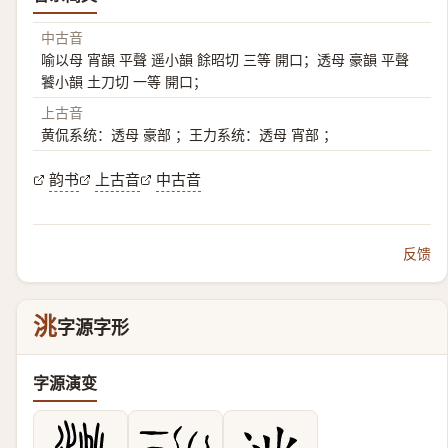
中古音
喻以母 宵韻 平聲 遥小韻 餘昭切 三等 開口；透母 豪韻 平聲
饕小韻 土刀切 一等 開口；
上古音
黄侃系统：透母 豪部 ；王力系统：透母 宵部 ；
韵书
上古音
中古音
反馈
洮
字源字形
字源演变