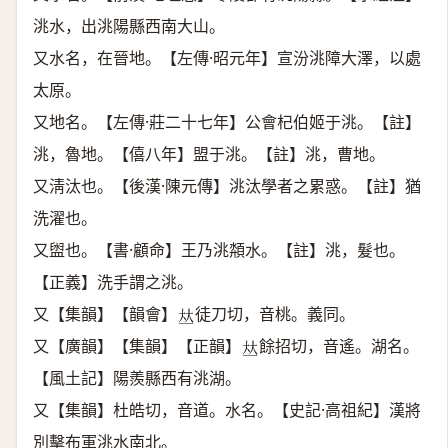
洮水，出洮陽縣西南大山。
又水名，在晉地。【左傳·昭元年】宣汾洮障大澤，以處
太原。
又地名。【左傳·莊二十七年】公會杞伯姬于洮。【註】
洮，魯地。【僖八年】盟于洮。【註】洮，曹地。
又淸汰也。【後漢·陳元傳】洮汰學者之累惑。【註】猶
洗濯也。
又盥也。【書·顧命】王乃洮頮水。【註】洮，髮也。
【正義】洗手謂之洮。
又【集韻】【韻會】
徒刀切，音桃。義同。
𠀤
又【廣韻】【集韻】【正韻】
餘招切，音遙。湖名。
𠀤
【風土記】陽羨縣西有洮湖。
又【集韻】杜皓切，音道。水名。【史記·高祖紀】漢將
別擊布軍洮水南北。