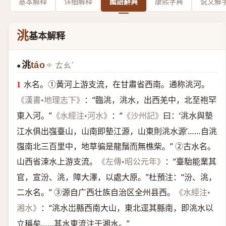
基本解释
详细解释
國語辭典
康熙字典
说文解
洮
基本解释
洮
táo
ㄊㄠˊ
●
水名。①黃河上游支流，在甘肅省西南。通称洮河。
：“臨洮，洮水，出西羌中，北至袍罕
《漢書•地理志下》
東入河。”
：“
曰：‘洮水與墊
《水經注•河水》
《沙州記》
江水俱出嵹臺山，山南即墊江源，山東則洮水源’……自洮
嵹南北三百里中，地草徧是龍鬚而無樵柴。” ②古水名。
山西省涑水上游支流。
：“臺駘能業其
《左傳•昭公元年》
官，宣汾、洮，障大澤，以處大原。”杜預注：“汾、洮，
二水名。” ③源自广西壮族自治区全州县西。
《水經注•
：“洮水岀縣西南大山，東北逕其縣南，即洮水以
湘水》
立稱矣……其水東流注于湘水。”