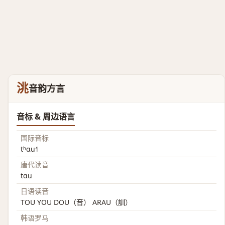
洮
音韵方言
音标 & 周边语言
国际音标
tʰɑu˧˥
唐代读音
tɑu
日语读音
TOU YOU DOU（音） ARAU（訓）
韩语罗马