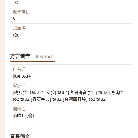
TO
现代韩语
도
越南语
rệu
方言读音
（旧版简文）
广东话
jiu4 tou4
客家话
[梅县腔] tau2 [宝安腔] tau2 [客语拼音字汇] tau2 [海陆腔]
to2 tau2 [客英字典] tau2 [台湾四县腔] to2 tau2
潮州话
胎欧1（偷）
音系简文