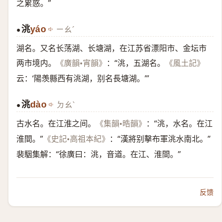
之累惑。”
洮
yáo
ㄧㄠˊ
●
湖名。又名长荡湖、长塘湖，在江苏省漂阳市、金坛市
两市境内。
：“洮，五湖名。
《廣韻•宵韻》
《風土記》
云：‘陽羡縣西有洮湖，别名長塘湖。’”
洮
dào
ㄉㄠˋ
●
古水名。在江淮之间。
：“洮，水名。在江
《集韻•晧韻》
淮間。”
：“漢將别擊布軍洮水南北。”
《史記•高祖本紀》
裴駰集解：“徐廣曰：洮，音道。在江、淮間。”
反馈