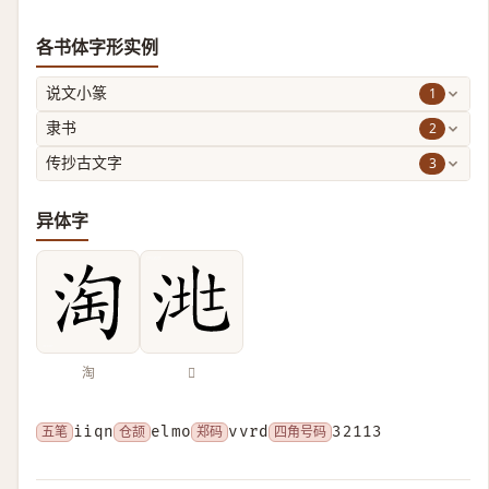
各书体字形实例
1
说文小篆
2
隶书
3
传抄古文字
异体字
淘
𣴧
五笔
iiqn
仓颉
elmo
郑码
vvrd
四角号码
32113