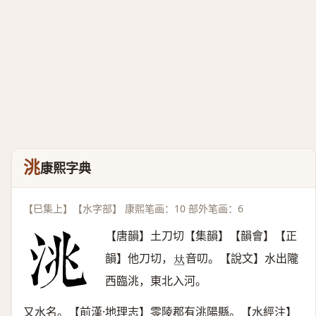
洮
康熙字典
【巳集上】【水字部】 康熙笔画：10 部外笔画：6
【唐韻】土刀切【集韻】【韻會】【正
韻】他刀切，
音叨。【說文】水出隴
𠀤
西臨洮，東北入河。
又水名。【前漢·地理志】零陵郡有洮陽縣。【水經注】