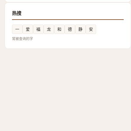
热搜
一
爱
福
龙
和
德
静
安
常被查询的字