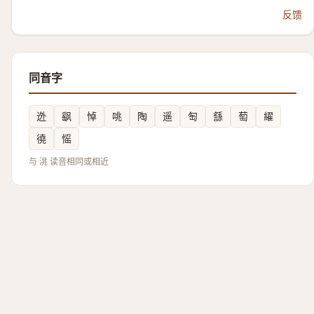
反馈
同音字
迯
飖
悼
咷
陶
遥
匋
䌛
萄
䌦
徺
愮
与 洮 读音相同或相近