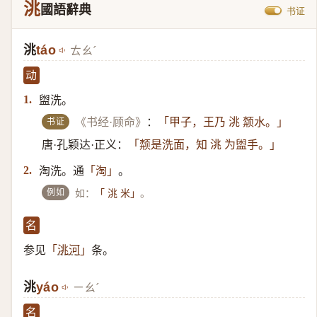
洮
國語辭典
书证
洮
táo
ㄊㄠˊ
动
盥洗。
1.
书证
《书经·顾命》
：
「甲子，王乃 洮 颒水。」
唐·孔颖达·正义：
「颒是洗面，知 洮 为盥手。」
淘洗。通
。
2.
「淘」
例如
如：
。
「 洮 米」
名
参见
条。
「
洮河
」
洮
yáo
ㄧㄠˊ
名