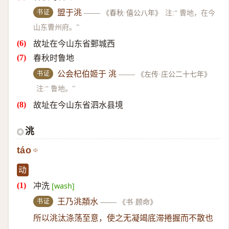
书证
盟于洮
——
《春秋·僖公八年》
注:“ 曹地，在今
山东曹州府。”
故址在今山东省鄄城西
春秋时鲁地
书证
公会杞伯姬于 洮
——
《左传·庄公二十七年》
注:“ 鲁地。”
故址在今山东省泗水县境
洮
◎
táo
动
冲洗
[wash]
书证
王乃洮頮水
——
《书·顾命》
所以洮汰涤荡至意，使之无凝竭底滞捲握而不散也