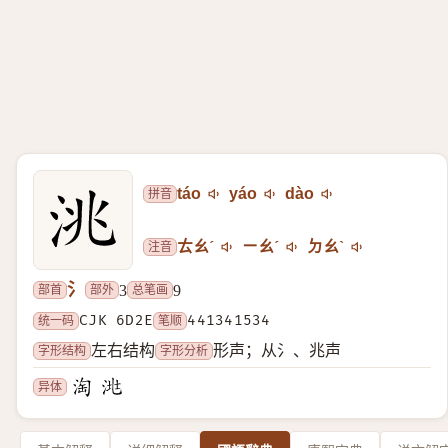
拼音
táo
yáo
dào
注音
ㄊㄠˊ
ㄧㄠˊ
ㄉㄠˋ
氵
部首
部外
总笔画
3
9
统一码
CJK 6D2E
笔顺
441341534
字形结构
字形分析
左右结构
形声；从氵、兆声
异体