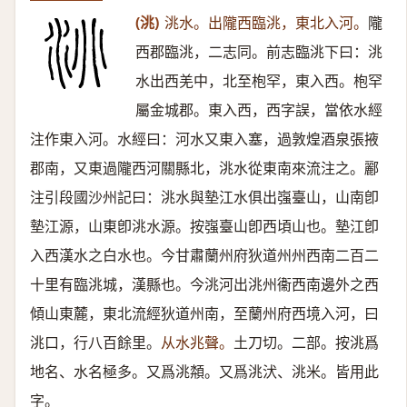
(洮)
洮水。出隴西臨洮，東北入河。
隴
西郡臨洮，二志同。前志臨洮下曰：洮
水出西羌中，北至枹罕，東入西。枹罕
屬金城郡。東入西，西字誤，當依水經
注作東入河。水經曰：河水又東入塞，過敦煌酒泉張掖
郡南，又東過隴西河關縣北，洮水從東南來流注之。酈
注引段國沙州記曰：洮水與墊江水俱出嵹臺山，山南卽
墊江源，山東卽洮水源。按嵹臺山卽西頃山也。墊江卽
入西漢水之白水也。今甘肅蘭州府狄道州州西南二百二
十里有臨洮城，漢縣也。今洮河出洮州衞西南邊外之西
傾山東麓，東北流經狄道州南，至蘭州府西境入河，曰
洮口，行八百餘里。
从水兆聲。
土刀切。二部。按洮爲
地名、水名極多。又爲洮頮。又爲洮汱、洮米。皆用此
字。