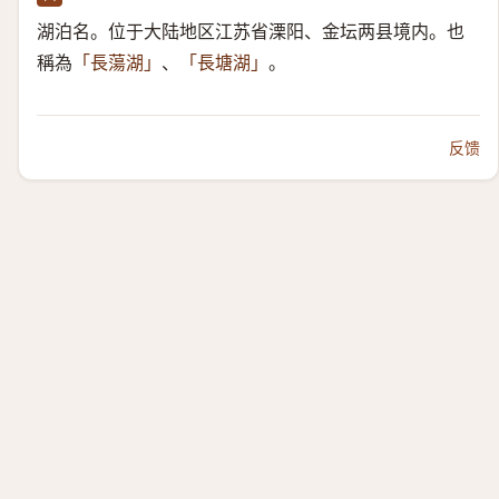
湖泊名。位于大陆地区江苏省溧阳、金坛两县境内。也
稱為
、
。
「長蕩湖」
「長塘湖」
反馈