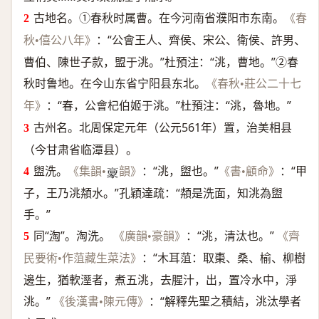
古地名。①春秋时属曹。在今河南省濮阳市东南。
《春
：“公會王人、齊侯、宋公、衛侯、許男、
秋•僖公八年》
曹伯、陳世子款，盟于洮。”杜預注：“洮，曹地。”②春
秋时鲁地。在今山东省宁阳县东北。
《春秋•莊公二十七
：“春，公會杞伯姬于洮。”杜預注：“洮，魯地。”
年》
古州名。北周保定元年（公元561年）置，治美相县
（今甘肃省临潭县）。
盥洗。
：“洮，盥也。”
：“甲
《集韻•
韻》
《書•顧命》
𩫕
子，王乃洮頮水。”孔穎達疏：“頮是洗面，知洮為盥
手。”
同“
淘
”。淘洗。
：“洮，清汰也。”
《廣韻•豪韻》
《齊
：“木耳菹：取棗、桑、榆、柳樹
民要術•作菹藏生菜法》
邊生，猶軟溼者，煮五洮，去腥汁，出，置冷水中，淨
洮。”
：“解釋先聖之積結，洮汰學者
《後漢書•陳元傳》