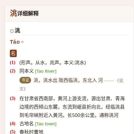
洮
详细解释
洮
◎
Táo
名
(形声。从水，兆声。本义:洮水)
同本义
[Tao River]
书证
洮，洮水出 陇西临洮，东北入 河
——
《说
文》
在甘肃省西南部，黄河上游支流，源出甘肃、青海
边境的西倾山东麓，东流到岷县折向北，经临洮县
到毛帘峡附近入黄河。长500余公里。通称洮河
古地名
[Tao town]
春秋时曹地