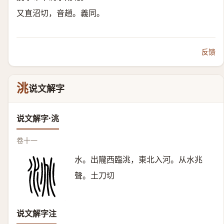
又直沼切，音趙。義同。
反馈
洮
说文解字
说文解字·洮
卷十一
水。出隴西臨洮，東北入河。从水兆
聲。土刀切
说文解字注