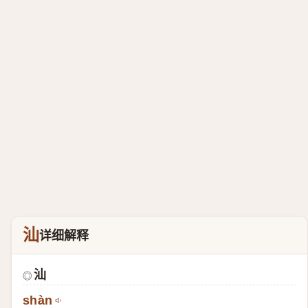
汕
详细解释
汕
◎
shàn