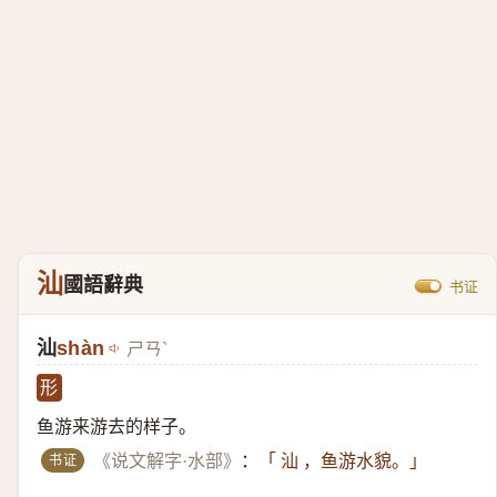
汕
國語辭典
书证
汕
shàn
ㄕㄢˋ
形
鱼游来游去的样子。
书证
《说文解字·水部》
：
「 汕 ，鱼游水貌。」