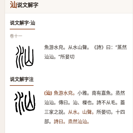
汕
说文解字
说文解字·汕
卷十一
魚游水皃。从水山聲。《詩》曰：“蒸然
汕汕。”所妟切
说文解字注
(汕)
魚游水皃。
小雅。南有嘉魚。烝然
汕汕。傳曰。汕、樔也。詩不从毛。葢
三家之說。
从水。山聲。
所晏切。十四
部。
詩曰。烝然汕汕。