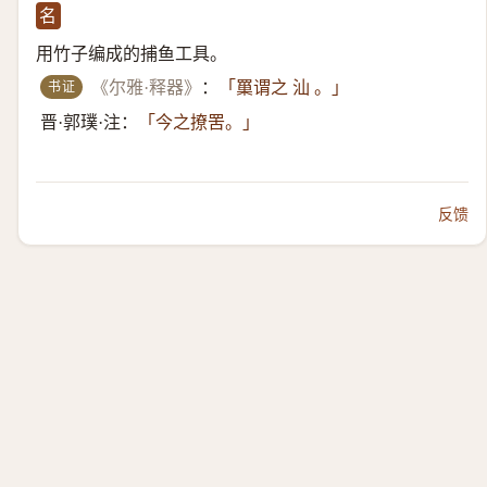
名
用竹子编成的捕鱼工具。
书证
《尔雅·释器》
：
「罺谓之 汕 。」
晋·郭璞·注：
「今之撩罟。」
反馈