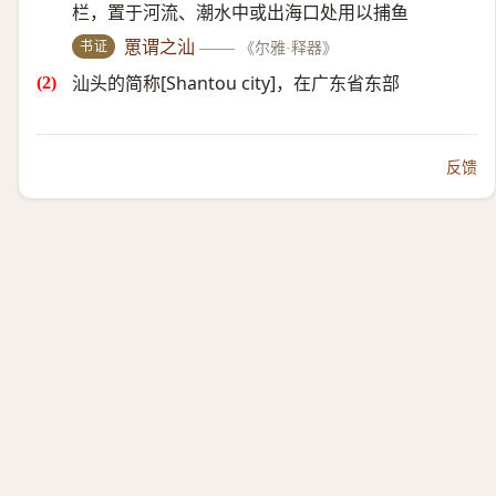
栏，置于河流、潮水中或出海口处用以捕鱼
书证
罳谓之汕
——
《尔雅·释器》
汕头的简称[Shantou city]，在广东省东部
反馈