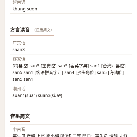
越南语
khung sươn
方言读音
（旧版简文）
广东话
saan3
客家话
[梅县腔] san5 [宝安腔] san5 [客英字典] san1 [台湾四县腔]
san5 san1 [客语拼音字汇] san4 [沙头角腔] san5 [海陆腔]
san5 san1
潮州话
suan1(suaⁿ) suan3(sùaⁿ)
音系简文
中古音
審生母 産韻 上聲 産小韻 所𥳑切 二等 開口；審生母 諫韻 去聲