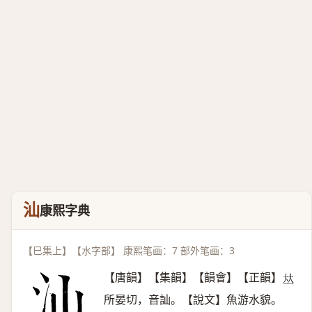
汕
康熙字典
【巳集上】【水字部】 康熙笔画：7 部外笔画：3
【唐韻】【集韻】【韻會】【正韻】
𠀤
所晏切，音訕。【說文】魚游水貌。