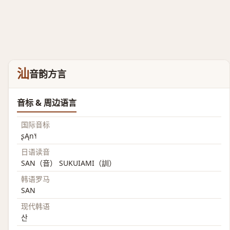
汕
音韵方言
音标 & 周边语言
国际音标
ʂĄn˥˧
日语读音
SAN（音） SUKUIAMI（訓）
韩语罗马
SAN
现代韩语
산