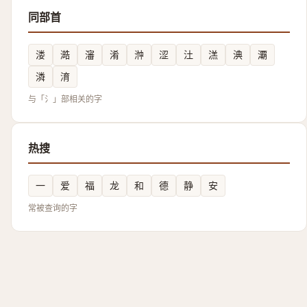
同部首
溇
澔
瀋
淆
浺
涩
汢
溔
淟
㶚
潾
淯
与「氵」部相关的字
热搜
一
爱
福
龙
和
德
静
安
常被查询的字