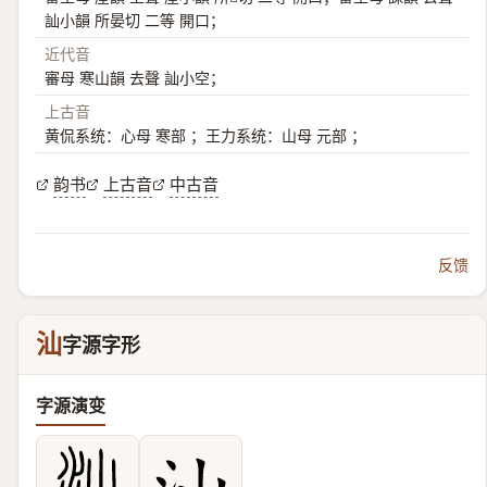
訕小韻 所晏切 二等 開口；
近代音
審母 寒山韻 去聲 訕小空；
上古音
黄侃系统：心母 寒部 ；王力系统：山母 元部 ；
韵书
上古音
中古音
反馈
汕
字源字形
字源演变