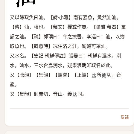
又以簿取魚曰汕。【詩·小雅】南有嘉魚，烝然汕汕。
【傳】汕，樔也。【釋文】樔或作罺。【爾雅·釋器】罺
謂之汕。【疏】郭璞曰：今之撩罟。李巡曰：汕，以簿
取魚也。【韓愈詩】况住洛之涯，魴鱒可罩汕。
又水名。【史記·朝鮮傳註】張晏曰：朝鮮有濕水，洌
水，汕水，三水合爲洌水，疑樂浪朝鮮取名於此。
又【唐韻】【集韻】【韻會】【正韻】
所
切，音
𠀤
𥳑
產。
又【集韻】師閒切，音山。義
同。
𠀤
反馈