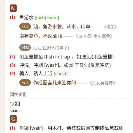
动
鱼游水
[(fish) swim]
书证
汕，鱼游水貌。从水，山声
——
《说文》
南有嘉鱼，烝然汕汕
——
《诗·小雅·南有嘉鱼》
例如
汕汕(鱼游水的样子)
用鱼笼捕鱼 [fish in trap]。如:罩汕(用鱼笼捕)
冲洗，冲刷 [wash]。如:汕了又汕(反复冲洗)
骗人，诱人上当
[cheat]
书证
作成圈套儿来汕你的
——
《儿女英雄传》
词性变化
汕
◎
shàn
名
鱼梁 [weir]，用木桩、柴枝或编网等制成篱笆或栅