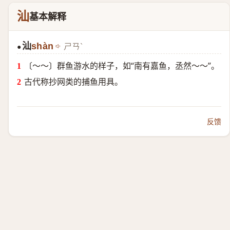
汕
基本解释
汕
shàn
ㄕㄢˋ
●
〔～～〕群鱼游水的样子，如“南有嘉鱼，丞然～～”。
古代称抄网类的捕鱼用具。
反馈