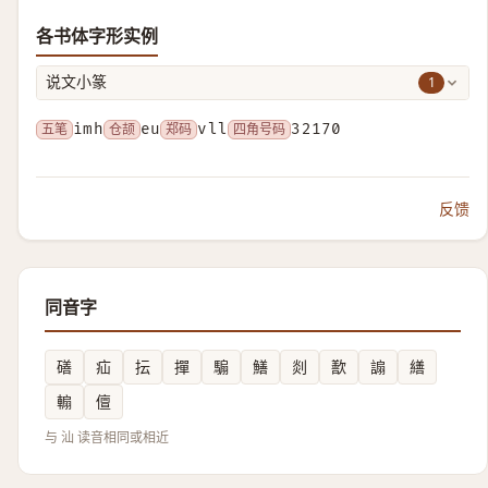
各书体字形实例
1
说文小篆
五笔
imh
仓颉
eu
郑码
vll
四角号码
32170
反馈
同音字
磰
疝
抎
撣
騸
鱔
剡
歚
謆
繕
䡪
儃
与 汕 读音相同或相近