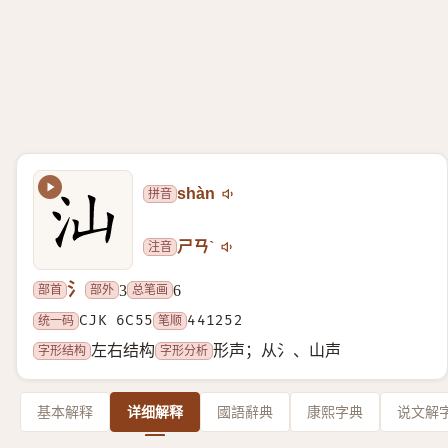
拼音
shàn
注音
ㄕㄢˋ
氵
部首
部外
总笔画
3
6
统一码
CJK 6C55
笔顺
441252
字形结构
字形分析
左右结构
形声；从氵、山声
基本解释
详细解释
國語辭典
康熙字典
说文解