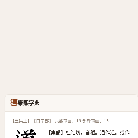
噵
康熙字典
【丑集上】【口字部】 康熙笔画：16 部外笔画：13
【集韻】杜皓切，音稻。通作道。或作