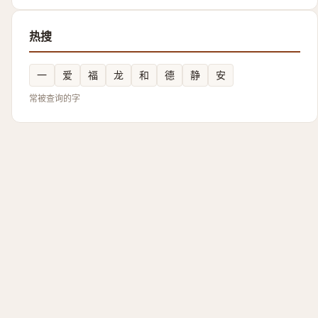
热搜
一
爱
福
龙
和
德
静
安
常被查询的字