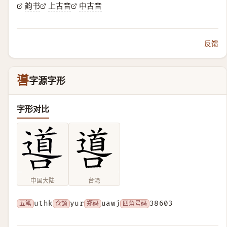
韵书
上古音
中古音
反馈
噵
字源字形
字形对比
中国大陆
台湾
五笔
uthk
仓颉
yur
郑码
uawj
四角号码
38603