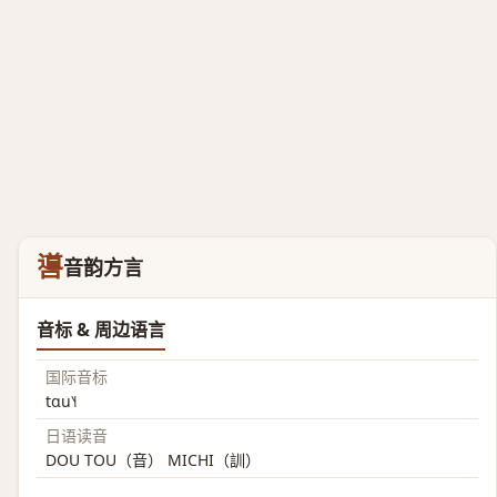
噵
音韵方言
音标 & 周边语言
国际音标
tɑu˥˧
日语读音
DOU TOU（音） MICHI（訓）