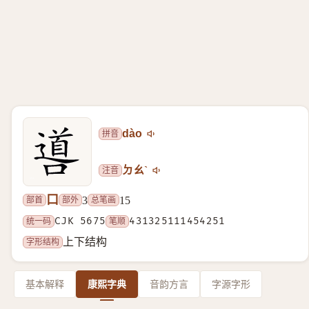
拼音
dào
注音
ㄉㄠˋ
口
部首
部外
总笔画
3
15
统一码
CJK 5675
笔顺
431325111454251
字形结构
上下结构
基本解释
康熙字典
音韵方言
字源字形