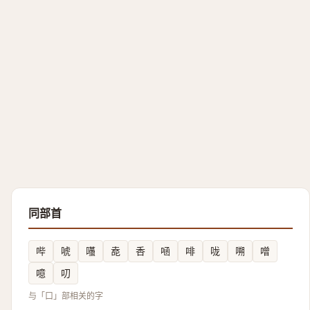
同部首
哔
唬
囆
唟
㕿
㖤
啡
咙
嗍
噌
噫
叨
与「口」部相关的字