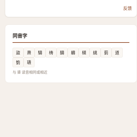
反馈
同音字
盜
燾
䮻
梼
醻
軇
檤
絩
菿
道
箌
瓙
与 噵 读音相同或相近