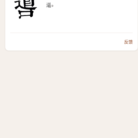
。
𨗓
反馈