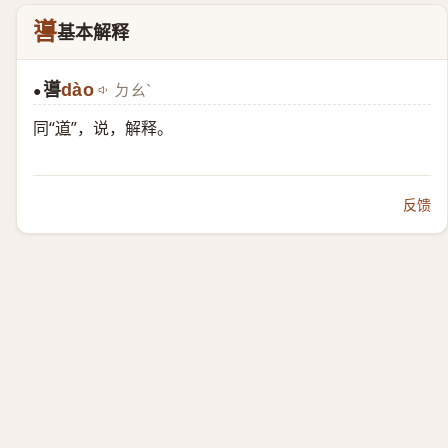
噵
基本解释
噵
dào
ㄉㄠˋ
●
同“
道
”，说，解释。
反馈