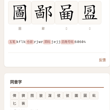
圖
鄙
𠴿
𧖳
五笔
kflk
仓颉
rjwr
郑码
jejj
四角号码
60604
反馈
同音字
俾
貏
图
䏢
潳
佊
彼
圗
圖
紕
匕
䘡