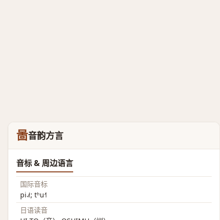
啚
音韵方言
音标 & 周边语言
国际音标
pi˨˩˦; tʰu˧˥
日语读音