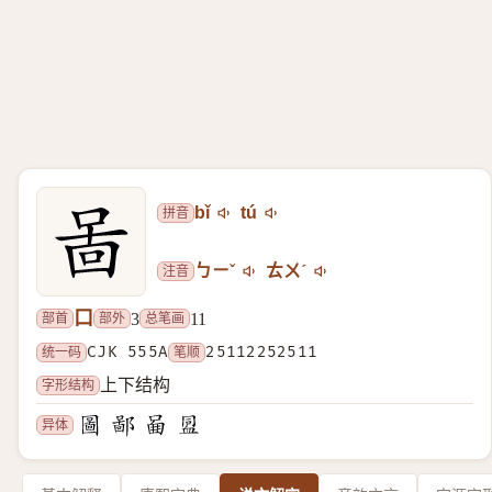
拼音
bǐ
tú
注音
ㄅㄧˇ
ㄊㄨˊ
口
部首
部外
总笔画
3
11
统一码
CJK 555A
笔顺
25112252511
字形结构
上下结构
异体