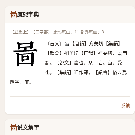
啚
康熙字典
【丑集上】【口字部】 康熙笔画：11 部外笔画：8
〔古文〕
【唐韻】方美切【集韻】
𠴿
【韻會】補美切【正韻】補委切，
音
𠀤
鄙。【說文】嗇也，从口㐭。㐭，受
也。【集韻】通作鄙。【韻會】俗以爲
圖字，非。
反馈
啚
说文解字