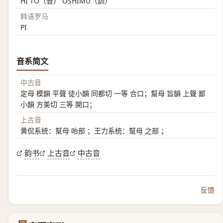
HI TO（音） OSHIMU（訓）
韩语罗马
PI
音系简文
中古音
定母 模韻 平聲 徒小韻 同都切 一等 合口；幫母 旨韻 上聲 鄙
小韻 方美切 三等 開口；
上古音
黄侃系统：幫母 咍部 ；王力系统：幫母 之部 ；
韵书
上古音
中古音
反馈