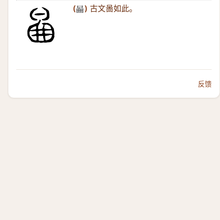
(
)
古文啚如此。
𠴿
反馈