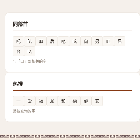
同部首
吒
叭
吅
后
吔
吆
向
另
叿
吕
台
叺
与「口」部相关的字
热搜
一
爱
福
龙
和
德
静
安
常被查询的字