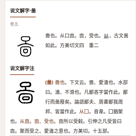
说文解字·啚
卷五
嗇也。从口㐭。㐭，受也。
，古文啚
𠴿
如此。方美切文四 重二
说文解字注
(啚)
嗇也。
下文云。嗇、愛濇也。水部
曰。濇、不滑也。凡鄙吝字當作此。鄙
行而啚廢矣。論語鄙夫、周書鄙我周
邦、皆當作此。
从囗。
音韋。囗猶聚
也。
从㐭。㐭、受也。
㐭所以受榖。引伸之凡受皆曰
㐭。聚而受之、愛濇之意也。方美切。十五部。