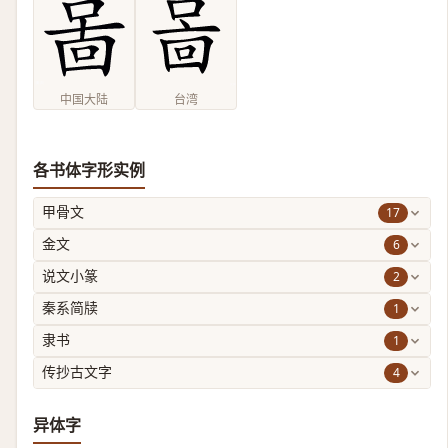
中国大陆
台湾
各书体字形实例
17
甲骨文
6
金文
2
说文小篆
1
秦系简牍
1
隶书
4
传抄古文字
异体字