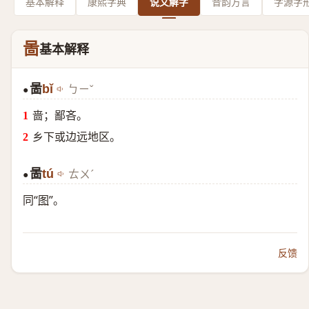
基本解释
康熙字典
说文解字
音韵方言
字源字
啚
基本解释
啚
bǐ
ㄅㄧˇ
●
啬；鄙吝。
乡下或边远地区。
啚
tú
ㄊㄨˊ
●
同“
图
”。
反馈