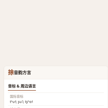
捈
音韵方言
音标 & 周边语言
国际音标
tʰu˧˥; ʂu˥; tʂʰɑ˧˥