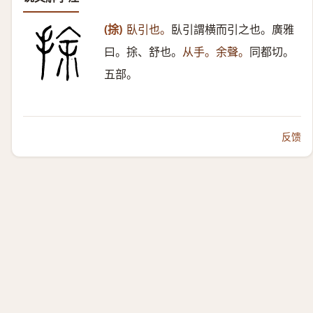
(捈)
臥引也。
臥引謂横而引之也。廣雅
曰。捈、舒也。
从手。余聲。
同都切。
五部。
反馈