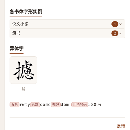
各书体字形实例
1
说文小篆
2
隶书
异体字
攄
五笔
rwty
仓颉
qomd
郑码
domf
四角号码
58094
反馈