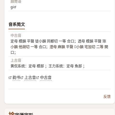
越南语
giơ
音系简文
中古音
定母 模韻 平聲 徒小韻 同都切 一等 合口；透母 模韻 平聲 㻌
小韻 他胡切 一等 合口；澄母 麻韻 平聲 𡨀小韻 宅加切 二等 開
口；
上古音
黄侃系统：定母 模部 ；王力系统：定母 魚部 ；
韵书
上古音
中古音
反馈