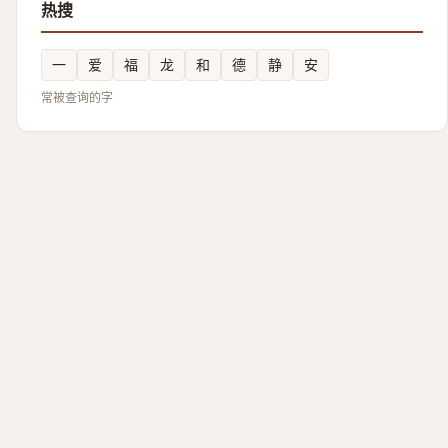
热搜
一
爱
福
龙
和
德
静
安
常被查询的字