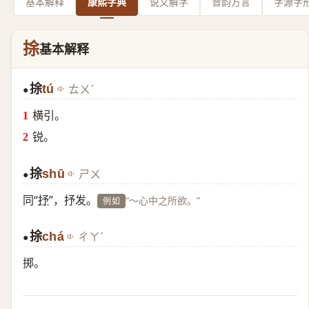
基本解释
康熙字典
说文解字
音韵方言
字源字
捈
基本解释
捈
tú
ㄊㄨˊ
●
横引。
锐。
捈
shū
ㄕㄨ
●
同“
抒
”，抒发。
“～心中之所欲。”
例如
捈
chá
ㄔㄚˊ
●
掷。