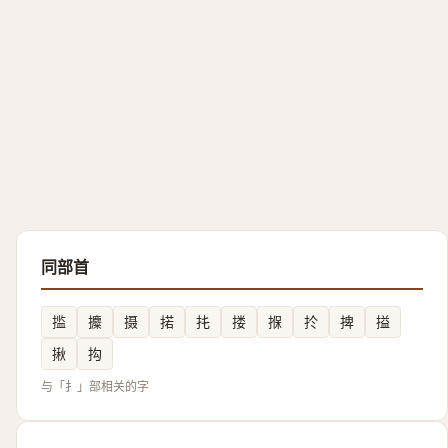
同部首
㨫
攗
摄
掿
扥
搂
㨐
扵
捭
搤
揪
抅
与「扌」部相关的字