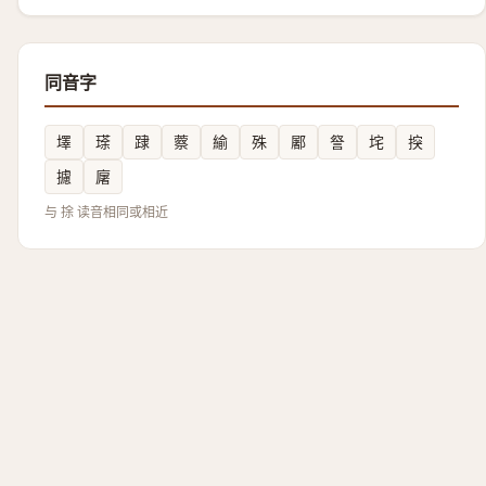
同音字
墿
瑹
䠈
䕓
緰
殊
䣝
詧
垞
揬
攄
廜
与 捈 读音相同或相近