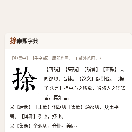
捈
康熙字典
【卯集中】【手字部】 康熙笔画：11 部外笔画：7
【唐韻】【集韻】【韻會】【正韻】
𠀤
同都切，音徒。【說文】臥引也。【揚
子·法言】捈中心之所欲，通諸人之㗲㗲
者，莫如言。
又【唐韻】【正韻】他胡切【集韻】通都切，
土平
𠀤
聲。【博雅】引也，抒也。
又【集韻】余遮切，音椰。義同。