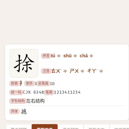
拼音
tú
shū
chá
注音
ㄊㄨˊ
ㄕㄨ
ㄔㄚˊ
扌
部首
部外
总笔画
3
10
统一码
CJK 6348
笔顺
1213411234
字形结构
左右结构
异体