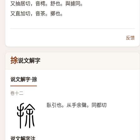
又抽居切，音樗。舒也。與攄同。
又直加切，音茶。擲也。
反馈
捈
说文解字
说文解字·捈
卷十二
臥引也。从手余聲。同都切
说文解字注