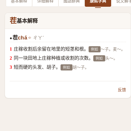
基本解释
详细解释
國語辭典
康熙字典
说文解
茬
基本解释
茬
chá
ㄔㄚˊ
●
庄稼收割后余留在地里的短茎和根。
～子。麦～。
例如
同一块田地上庄稼种植或收割的次数。
头～。
例如
短而硬的头发、胡子。
胡～子。
例如
反馈