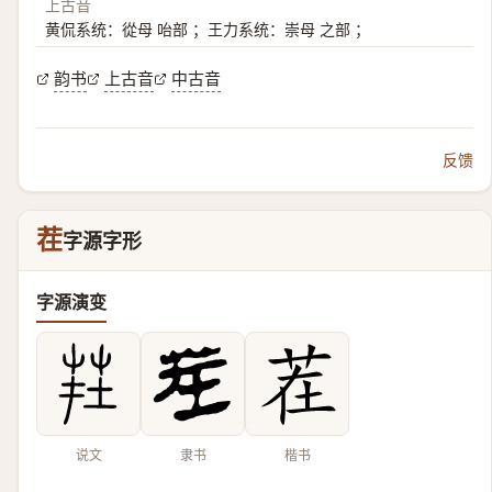
上古音
黄侃系统：從母 咍部 ；王力系统：崇母 之部 ；
韵书
上古音
中古音
反馈
茬
字源字形
字源演变
说文
隶书
楷书