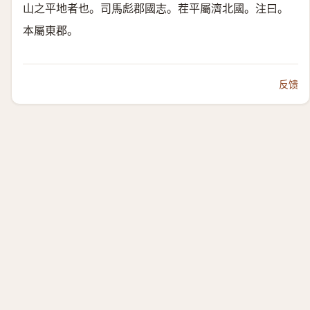
山之平地者也。司馬彪郡國志。茬平屬濟北國。注曰。
本屬東郡。
反馈