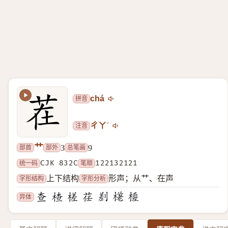
拼音
chá
注音
ㄔㄚˊ
艹
部首
部外
总笔画
3
9
统一码
CJK 832C
笔顺
122132121
字形结构
字形分析
上下结构
形声；从艹、在声
异体