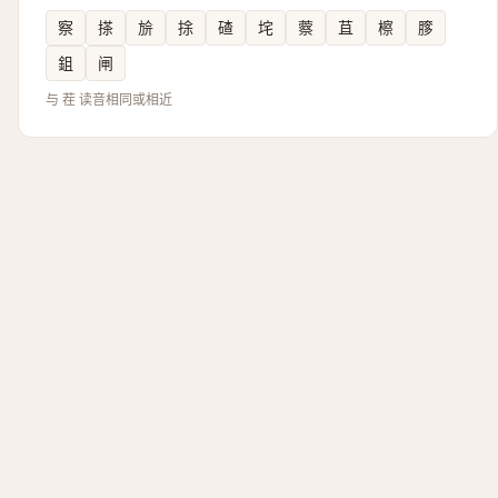
察
搽
㫅
捈
碴
垞
䕓
苴
檫
䐒
鉏
闸
与 茬 读音相同或相近