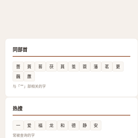
同部首
薔
䔈
䓊
茯
蒷
茧
蓑
藩
茗
莄
蘶
䕲
与「艹」部相关的字
热搜
一
爱
福
龙
和
德
静
安
常被查询的字