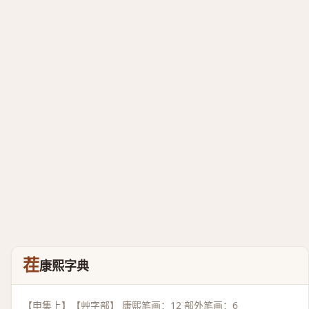
茬
康熙字典
【申集上】【艸字部】 康熙笔画：12 部外笔画：6