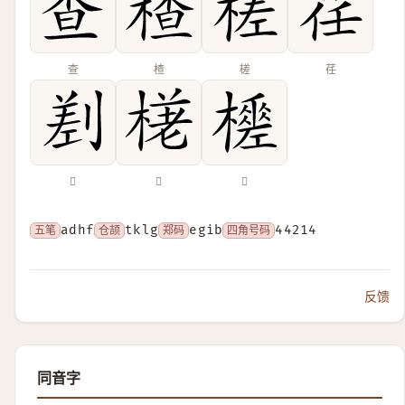
查
楂
槎
荏
𠞊
𣕗
𣞚
五笔
adhf
仓颉
tklg
郑码
egib
四角号码
44214
反馈
同音字