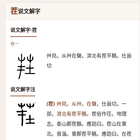
茬
说文解字
说文解字·茬
卷一
艸皃。从艸在聲。濟北有茬平縣。仕甾
切
说文解字注
(茬)
艸皃。从艸。在聲。
仕甾切。一
部。
濟北有茬平縣。
茬俗作茌。地理
志。泰山郡茬縣。應劭曰。茬山在東
北。音淄。東郡茬平縣。應劭曰。在茬