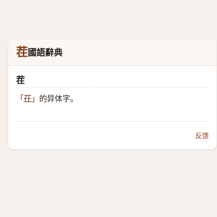
茬
國語辭典
茬
的异体字。
「
茌
」
反馈