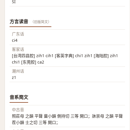
SI
方言读音
（旧版简文）
广东话
ci4
客家话
[台湾四县腔] zih1 cih1 [客英字典] chi1 zih1 [海陆腔] zih1
chi1 [东莞腔] ca2
潮州话
z1
音系简文
中古音
照莊母 之韻 平聲 葘小韻 側持切 三等 開口；牀崇母 之韻 平聲
茬小韻 士之切 三等 開口；