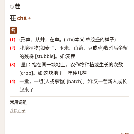
茬
◎
茌
chá
名
(形声。从艸，在声。( chí)本义:草茂盛的样子)
栽培植物(如麦子、玉米、苜蓿、豆或草)收割后余留
的残株 [stubble]。如:麦茬
[量]∶指在同一块地上，农作物种植或生长的次数
[crop]。如:这块地里一年种几茬
一批，一组[人或事物] [batch]。如:又一茬新人成长
起来了
常用词组
茬口
茬子