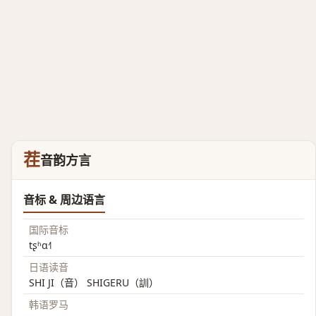
茬
音韵方言
音标 & 周边语言
国际音标
tʂʰɑ˧˥
日语读音
SHI JI（音） SHIGERU（訓）
韩语罗马