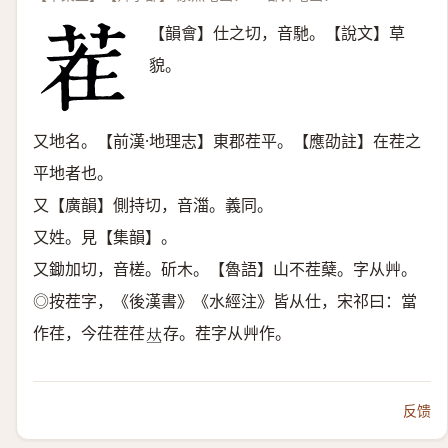
【韻會】仕之切，音馳。【說文】草
貌。
又地名。【前漢·地理志】東郡茬平。【應劭註】在茬之
平地者也。
又【廣韻】側持切，音湽。義同。
又姓。見【集韻】。
又鋤加切，音槎。斫木。【魯語】山不茬蘖。字从艸。
◎按茬字，《後漢書》《水經注》皆从仕，宋祁曰：當
作荏，今茌茬荏
存。茬字从艸作。
𠀤
反馈