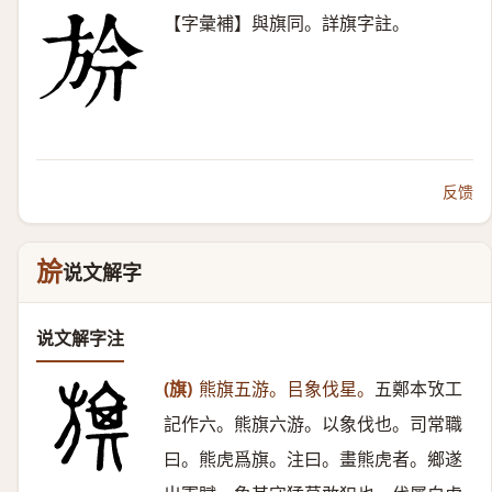
【字彙補】與旗同。詳旗字註。
反馈
㫅
说文解字
说文解字注
(旗)
熊旗五游。㠯象伐星。
五鄭本攷工
記作六。熊旗六游。以象伐也。司常職
曰。熊虎爲旗。注曰。畫熊虎者。鄉遂