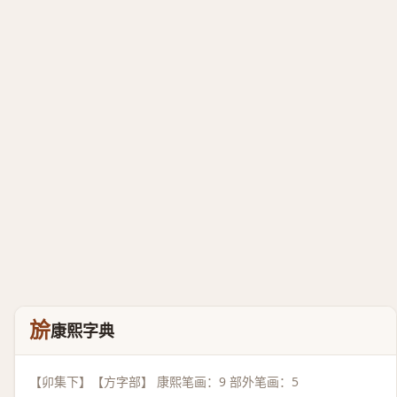
㫅
康熙字典
【卯集下】【方字部】 康熙笔画：9 部外笔画：5