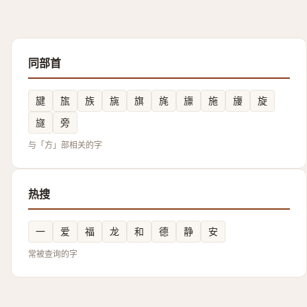
同部首
旔
旊
族
旐
旗
旄
旚
施
㫏
旋
旞
旁
与「方」部相关的字
热搜
一
爱
福
龙
和
德
静
安
常被查询的字