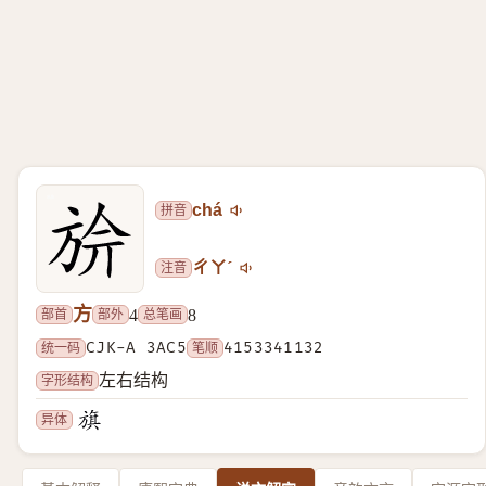
拼音
chá
注音
ㄔㄚˊ
方
部首
部外
总笔画
4
8
统一码
CJK-A 3AC5
笔顺
4153341132
字形结构
左右结构
异体