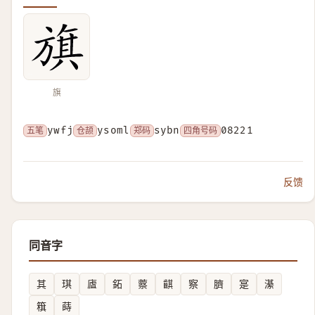
旗
五笔
ywfj
仓颉
ysoml
郑码
sybn
四角号码
08221
反馈
同音字
其
琪
㢒
鉐
䕓
䶞
察
臍
寔
濝
簯
蒔