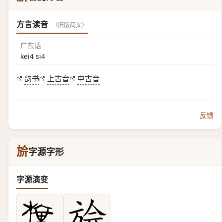
方言读音
（旧版简文）
广东话
kei4 si4
韵书
上古音
中古音
反馈
㫅
字源字形
字源演变