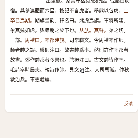
出軍賦。象其守猛莫敢犯也。伐屬白虎
宿。與參連體而六星。按記不言虎者。舉熊以包虎。
士
卒㠯爲期。
期旗曡韵。釋名曰。熊虎爲旗。軍將所建。
象其猛如虎。與衆期之於下也。
从㫃。其聲。
渠之切。
一部。
周禮曰。率都建旗。
司常職文。今周禮率作師。
師者帥之誤。樂師注曰。故書帥爲率。然則許作率都者
故書。鄭作帥都者今書也。聘禮注曰。古文帥皆作率。
毛詩率時農夫。韓詩作帥。見文
注。大司馬職。仲秋
𨕖
敎治兵。軍吏載旗。
反馈