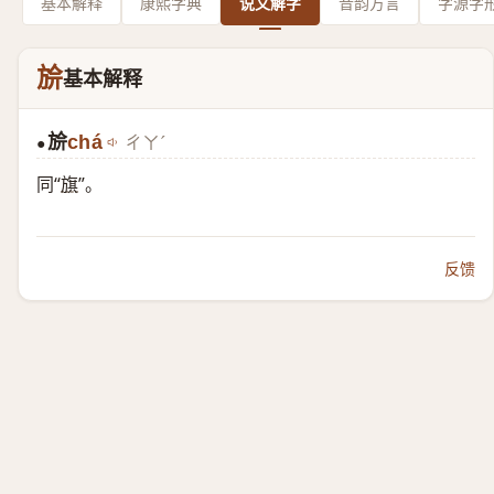
基本解释
康熙字典
说文解字
音韵方言
字源字
㫅
基本解释
㫅
chá
ㄔㄚˊ
●
同“
旗
”。
反馈