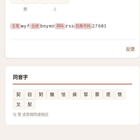
察
𧫕
五笔
wyf
仓颉
boymr
郑码
rss
四角号码
27601
反馈
同音字
契
窃
㓶
鯜
怯
㾜
挈
䕓
匧
愜
叉
洯
与 詧 读音相同或相近