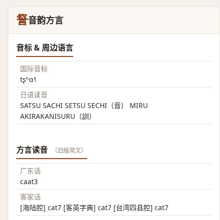
詧
音韵方言
音标 & 周边语言
国际音标
tʂʰɑ˧˥
日语读音
SATSU SACHI SETSU SECHI（音） MIRU
AKIRAKANISURU（訓）
方言读音
（旧版简文）
广东话
caat3
客家话
[海陆腔] cat7 [客英字典] cat7 [台湾四县腔] cat7