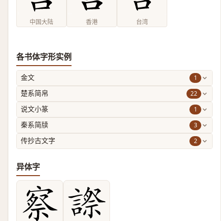
中国大陆
香港
台湾
各书体字形实例
1
金文
22
楚系简帛
1
说文小篆
3
秦系简牍
2
传抄古文字
异体字