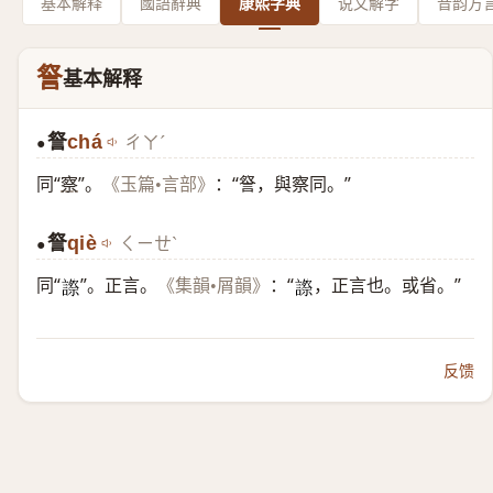
基本解释
國語辭典
康熙字典
说文解字
音韵方
詧
基本解释
詧
chá
ㄔㄚˊ
●
同“
察
”。
：“詧，與察同。”
《玉篇•言部》
詧
qiè
ㄑㄧㄝˋ
●
同“
”。正言。
：“
，正言也。或省。”
《集韻•屑韻》
𧫕
𧫕
反馈