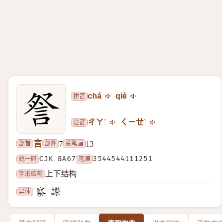
拼音
chá
qiè
注音
ㄔㄚˊ
ㄑㄧㄝˋ
言
部首
部外
总笔画
7
13
统一码
CJK 8A67
笔顺
3544544111251
字形结构
上下结构
异体