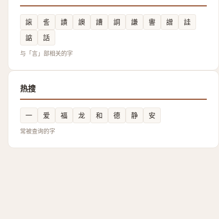
䜇
䚻
謮
䜒
䜊
詷
謙
讏
譄
詿
䛸
話
与「言」部相关的字
热搜
一
爱
福
龙
和
德
静
安
常被查询的字