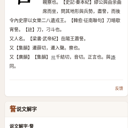
親察也。【史記·秦本紀】繆公與由余曲
席而坐，問其地形與兵勢，盡詧，而後
令內史廖以女樂二八遺戎王。【韓愈·征南聯句】刀暗歇
宵詧。【註】刀，刁斗也。
又人名。【梁書·武帝紀】岳陽王蕭詧。
又【集韻】遷薛切，遷入聲。察也。
又【廣韻】【集韻】
千結切，音切。正言也。與
𠀤
𧫕
同。
反馈
詧
说文解字
说文解字·詧