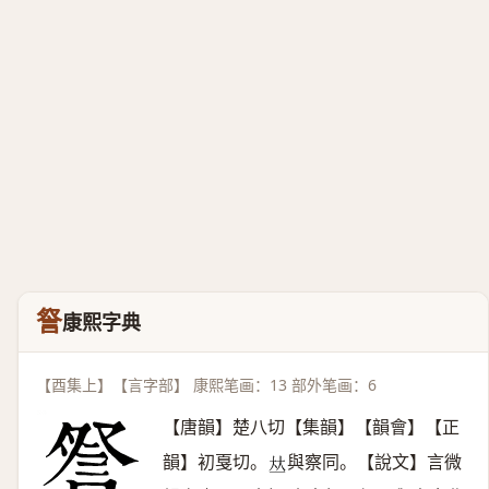
詧
康熙字典
【酉集上】【言字部】 康熙笔画：13 部外笔画：6
【唐韻】楚八切【集韻】【韻會】【正
韻】初戛切。
與察同。【說文】言微
𠀤