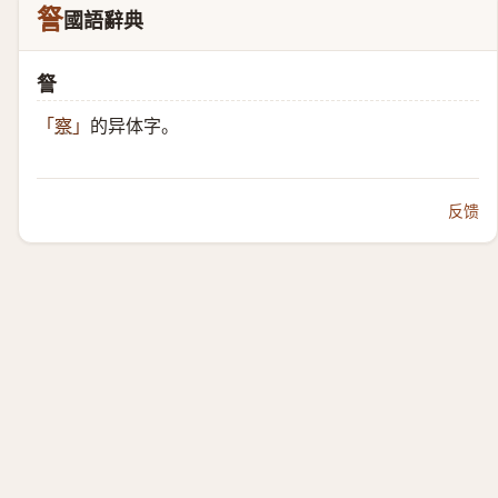
詧
國語辭典
詧
的异体字。
「
察
」
反馈