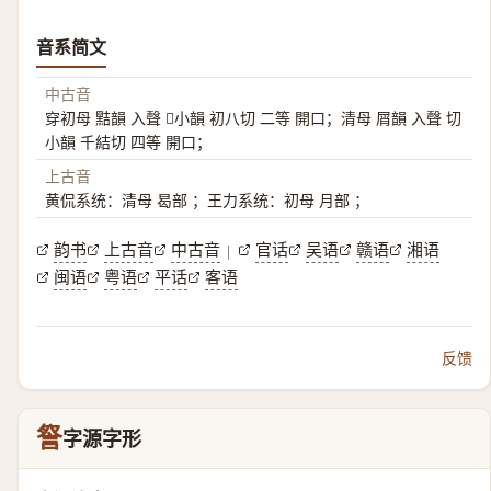
音系简文
中古音
穿初母 黠韻 入聲 𪙻小韻 初八切 二等 開口；清母 屑韻 入聲 切
小韻 千結切 四等 開口；
上古音
黄侃系统：清母 曷部 ；王力系统：初母 月部 ；
韵书
上古音
中古音
官话
吴语
赣语
湘语
|
闽语
粤语
平话
客语
反馈
詧
字源字形