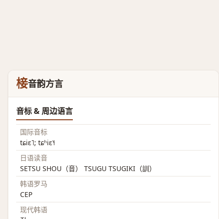
椄
音韵方言
音标 & 周边语言
国际音标
tɕiɛ˥; tɕʰiɛ˥˧
日语读音
SETSU SHOU（音） TSUGU TSUGIKI（訓）
韩语罗马
CEP
现代韩语