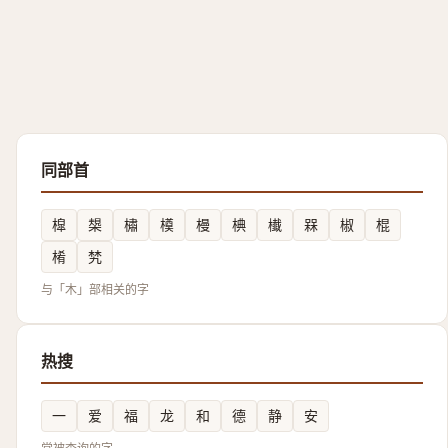
同部首
槹
槼
橚
橂
槾
椣
㰇
槑
椒
棍
㮁
㭝
与「木」部相关的字
热搜
一
爱
福
龙
和
德
静
安