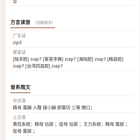
접
方言读音
（旧版简文）
广东话
zip3
客家话
[陆丰腔] ziap7 [客英字典] ziap7 [海陆腔] ziap7 [梅县腔]
ziap7 [台湾四县腔] ziap7
音系简文
中古音
精母 葉韻 入聲 接小韻 即葉切 三等 開口；
上古音
黄侃系统：精母 怗部 ；從母 怗部 ；王力系统：精母 葉部 ；
從母 葉部 ；