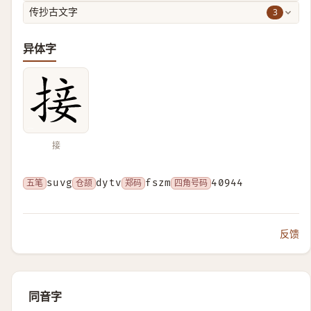
3
传抄古文字
异体字
接
五笔
suvg
仓颉
dytv
郑码
fszm
四角号码
40944
反馈
同音字