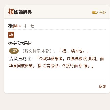
椄
國語辭典
书证
椄
jiē
ㄐㄧㄝ
动
嫁接花木果树。
书证
《说文解字·木部》
：
「 椄 ，续木也。」
清·段玉裁·注：
「今栽华植果者，以彼枝移 椄 此树，而
华果同彼树矣。 椄 之言接也，今接行而 椄 废。」
反馈