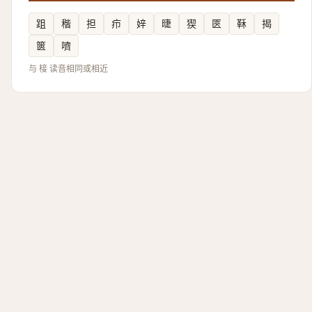
跙
稭
担
疖
㛙
㫸
猰
匧
鞂
揭
篋
嚌
与 椄 读音相同或相近