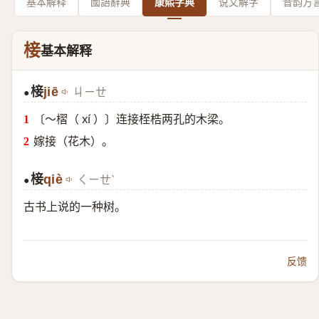
基本解释
國語辭典
康熙字典
说文解字
音韵方
椄
基本解释
椄
jiē
ㄐㄧㄝ
●
〔～槢（ xí ）〕连接桎梏两孔的木梁。
嫁接（花木）。
椄
qiè
ㄑㄧㄝˋ
●
古书上说的一种树。
反馈