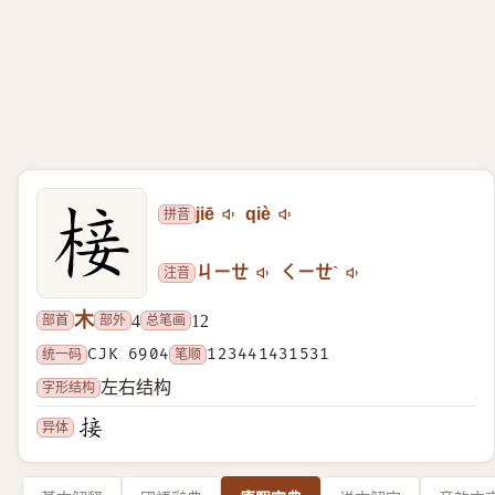
拼音
jiē
qiè
注音
ㄐㄧㄝ
ㄑㄧㄝˋ
木
部首
部外
总笔画
4
12
统一码
CJK 6904
笔顺
123441431531
字形结构
左右结构
异体