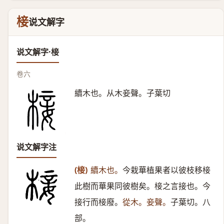
椄
说文解字
说文解字·椄
卷六
續木也。从木妾聲。子葉切
说文解字注
(椄)
續木也。
今栽華植果者以彼枝移椄
此樹而華果同彼樹矣。椄之言接也。今
接行而椄廢。
從木。妾聲。
子葉切。八
部。