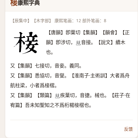
椄
康熙字典
【辰集中】【木字部】 康熙笔画：12 部外笔画：8
【唐韻】卽葉切【集韻】【韻會】【正
韻】卽涉切，
音接。【說文】續木
𠀤
也。
又【集韻】七接切，音妾。義同。
又【集韻】悉協切，音燮。【淮南子·主術訓】大者爲舟
航柱梁，小者爲椄槢。
又【集韻】【類篇】
疾葉切，音捷。械也。【莊子·在
𠀤
宥篇】吾未知聖知之不爲桁楊椄槢也。
反馈