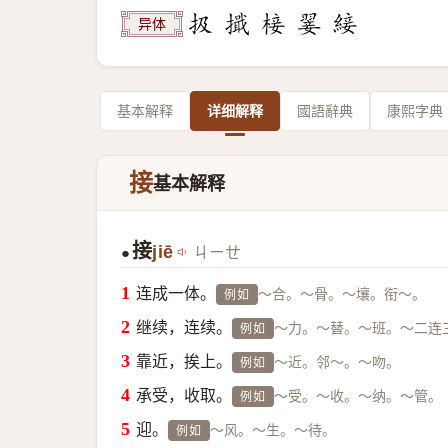
异体
基本解释
详细解释
國語辭典
康熙字典
接
基本解释
接
jiē
ㄐㄧㄝ
●
连成一体。
～合。～骨。～壤。衔～。
例如
继续，连续。
～力。～替。～班。～二连
例如
靠近，挨上。
～近。邻～。～吻。
例如
承受，收取。
～受。～收。～纳。～管。
例如
迎。
～风。～生。～待。
例如