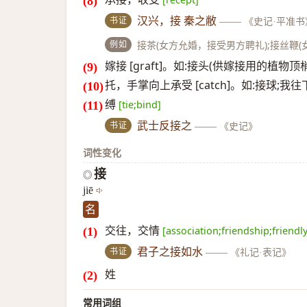
书证
汉兴，接 秦之敝
——
《史记·平准书
例如
接茶(女方允婚，接受男方聘礼);接丝鞭
嫁接 [graft]。如:接头(供嫁接用的植物顶梢
托，手掌向上承受 [catch]。如:接球;
缚
[tie;bind]
书证
武士反接之
——
《史记》
词性变化
接
◎
jiē
名
交往，交情
[association;friendship;friendly
书证
君子之接如水
——
《礼记·表记》
姓
常用词组