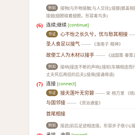
例如
接物(与外物接触;与人交往);接膝(膝盖相
接翅(翅膀碰着翅膀。形容禽鸟多)
连续;继续
[continue]
书证
心不怡之长久兮，忧与愁其相接
—
圣人食足以接气
——
《淮南子·精神》
故使工人为木材以接手
——
《战国策·秦策
例如
接响(接连不断的声响);接轸(车辆相连
丈夫死后再招的后夫);接偈(接诵偈语)
连接
[connect]
书证
接天莲叶无穷碧
——
宋·杨万里 《
与国邻接
——
《资治通鉴》
首尾相接
例如
接武(前后足迹相连接。形容步子很小);
承接，收受
[recept]