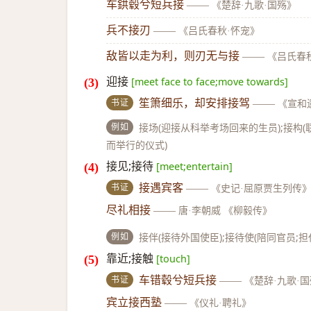
车鉷毂兮短兵接
——
《楚辞·九歌·国殇》
兵不接刃
——
《吕氏春秋·怀宠》
敌皆以走为利，则刃无与接
——
《吕氏春
迎接
[meet face to face;move towards]
书证
笙箫细乐，却安排接驾
——
《宣和
例如
接场(迎接从科举考场回来的生员);接构(
而举行的仪式)
接见;接待
[meet;entertain]
书证
接遇宾客
——
《史记·屈原贾生列传
尽礼相接
——
唐·李朝威 《柳毅传》
例如
接伴(接待外国使臣);接待使(陪同官员;担
靠近;接触
[touch]
书证
车错毂兮短兵接
——
《楚辞·九歌·
宾立接西塾
——
《仪礼·聘礼》