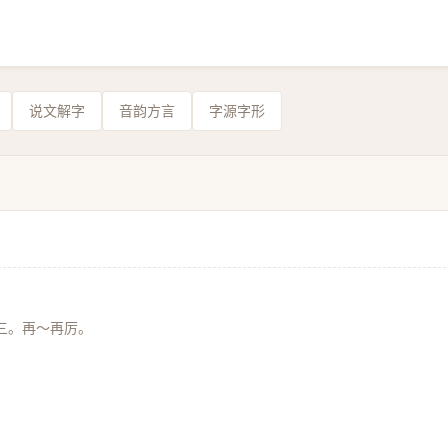
说文解字
音韵方言
字源字形
三。再～再厉。