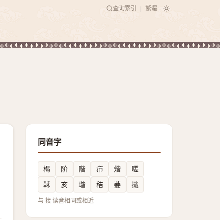
查询索引
繁體
|
同音字
楬
阶
階
疖
煯
嗟
鞂
亥
瑎
秸
菨
擑
与 接 读音相同或相近