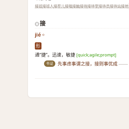
接班
接班人
接茬儿
接唱
接触
接待
接待室
接待员
接待站
接地
接
◎
jié
形
通“捷”。迅速，敏捷
[quick;agile;prompt]
书证
先事虑事谓之接，接则事优成
——