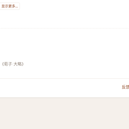
显示更多...
《荀子·大略》
反