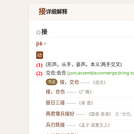
接
详细解释
接
◎
jiē
动
(形声。从手，妾声。本义:两手交叉)
交合;会合
[join;assemble;converge;bring t
书证
接，交也
——
《说文》
接，合也
——
《广雅》
昼日三接
——
《易·晋》
两君偃兵接好
——
《国语·吴语》
注:“合也。
兵刃既接
——
《孟子·梁惠王上》