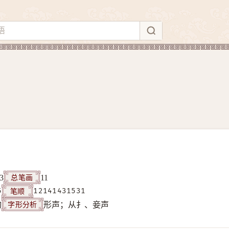
总笔画
3
11
笔顺
5
12141431531
字形分析
构
形声；从扌、妾声