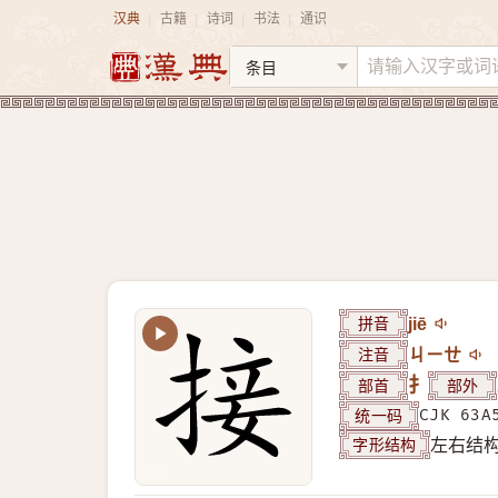
汉典
古籍
诗词
书法
通识
|
|
|
|
拼音
jiē
注音
ㄐㄧㄝ
部首
扌
部外
统一码
CJK 63A
字形结构
左右结