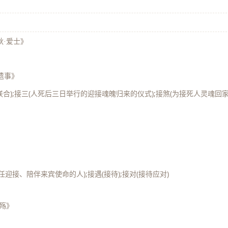
秋·爱士》
遗事》
联合);接三(人死后三日举行的迎接魂魄归来的仪式);接煞(为接死人灵魂回
》
任迎接、陪伴来宾使命的人);接遇(接待);接对(接待应对)
国殇》