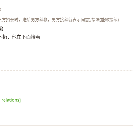
》
(女方招亲时，送给男方丝鞭，男方接丝就表示同意);接凑(能够接续)
)
我往下扔，他在下面接着
 relations]