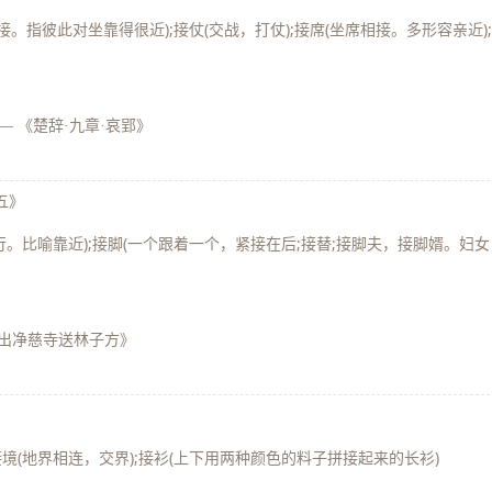
接。指彼此对坐靠得很近);接仗(交战，打仗);接席(坐席相接。多形容亲近)
—
《楚辞·九章·哀郢》
五》
而行。比喻靠近);接脚(一个跟着一个，紧接在后;接替;接脚夫，接脚婿。妇女
晓出净慈寺送林子方》
接境(地界相连，交界);接衫(上下用两种颜色的料子拼接起来的长衫)