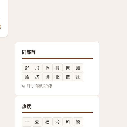
馈
同部首
摉
捎
択
掆
摫
撮
掐
挤
擤
抠
摭
捻
与「扌」部相关的字
热搜
一
爱
福
龙
和
德