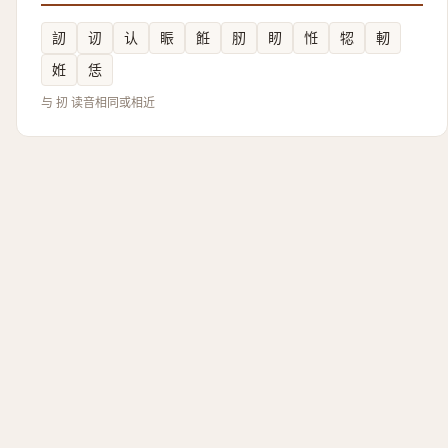
訒
讱
认
䀼
餁
肕
䀔
㤛
㸾
軔
姙
恁
与 扨 读音相同或相近