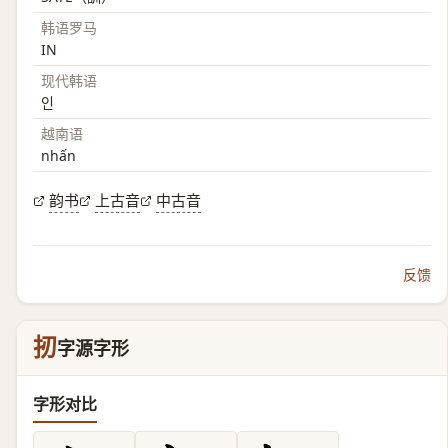
韩语罗马
IN
现代韩语
인
越南语
nhấn
韵书
上古音
中古音
反馈
扨
字源字形
字形对比