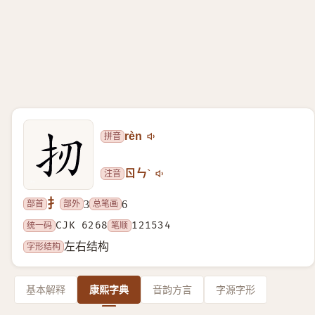
拼音
rèn
注音
ㄖㄣˋ
扌
部首
部外
总笔画
3
6
统一码
CJK 6268
笔顺
121534
字形结构
左右结构
基本解释
康熙字典
音韵方言
字源字形