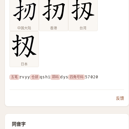
中国大陆
香港
台湾
日本
五笔
rvyy
仓颉
qshi
郑码
dys
四角号码
57020
反馈
同音字