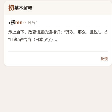
扨
基本解释
扨
rèn
ㄖㄣˋ
●
承上启下，改变话题的连接词：“其次，那么，且说”。以
“且说”较恰当（日本汉字）。
反馈