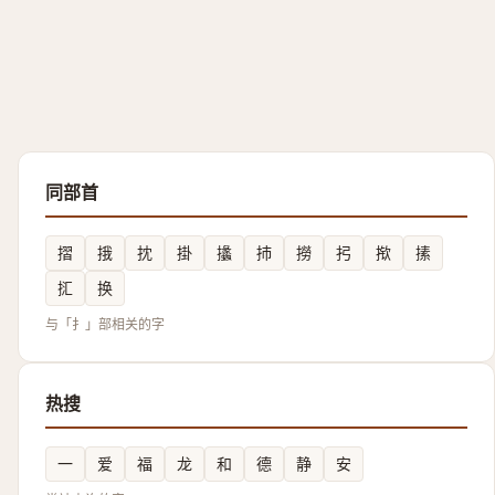
同部首
摺
㧴
抌
掛
攭
㧊
撈
㧈
揿
㨞
㧟
换
与「扌」部相关的字
热搜
一
爱
福
龙
和
德
静
安