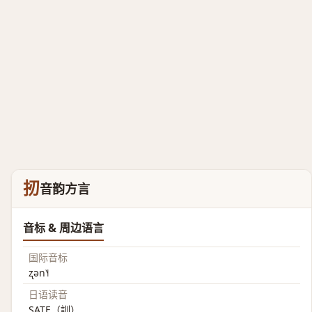
扨
音韵方言
音标 & 周边语言
国际音标
ʐən˥˧
日语读音
SATE（訓）