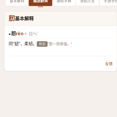
基本解释
國語辭典
康熙字典
音韵方言
字源字
肕
基本解释
肕
rèn
ㄖㄣˋ
●
同“
韧
”，柔韧。
“筋～而骨强。”
例如
反馈