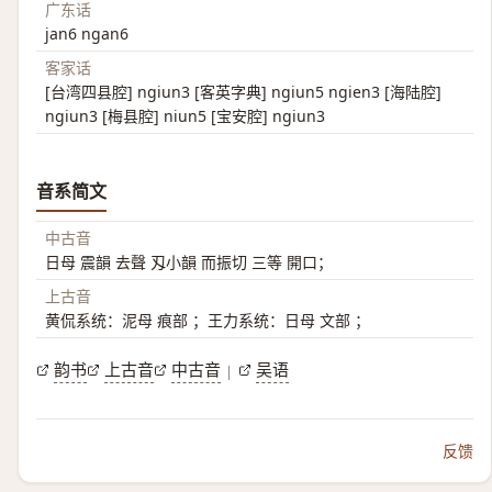
广东话
jan6 ngan6
客家话
[台湾四县腔] ngiun3 [客英字典] ngiun5 ngien3 [海陆腔]
ngiun3 [梅县腔] niun5 [宝安腔] ngiun3
音系简文
中古音
日母 震韻 去聲 刄小韻 而振切 三等 開口；
上古音
黄侃系统：泥母 痕部 ；王力系统：日母 文部 ；
韵书
上古音
中古音
吴语
|
反馈