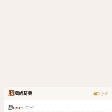
肕
國語辭典
书证
肕
rèn
ㄖㄣˋ