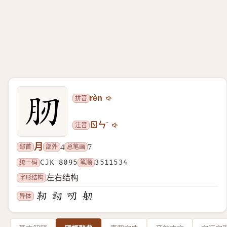
拼音
rèn
注音
ㄖㄣˋ
月
部首
部外
总笔画
4
7
统一码
CJK 8095
笔顺
3511534
字形结构
左右结构
异体