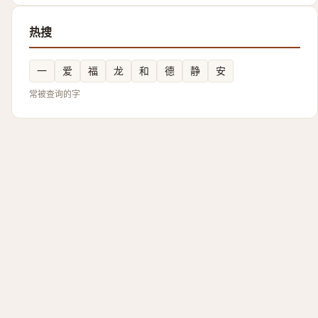
热搜
一
爱
福
龙
和
德
静
安
常被查询的字