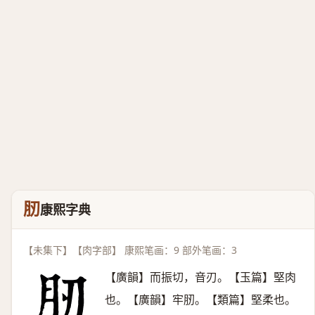
肕
康熙字典
【未集下】【肉字部】 康熙笔画：9 部外笔画：3
【廣韻】而振切，音刃。【玉篇】堅肉
也。【廣韻】牢肕。【類篇】堅柔也。