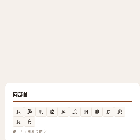
同部首
肰
䏶
肌
肐
臃
脍
㬷
腓
脝
膱
肬
肓
与「月」部相关的字