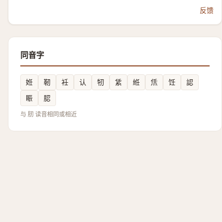
反馈
同音字
姙
靭
衽
认
牣
䋕
絍
㶵
饪
認
䀼
䏰
与 肕 读音相同或相近