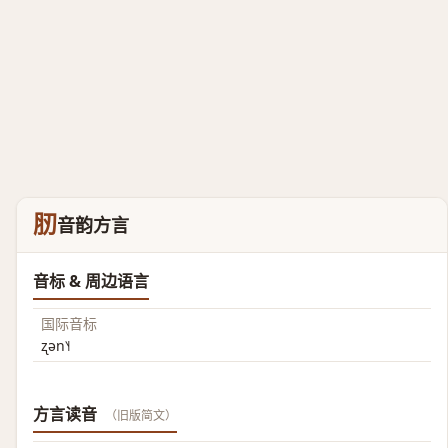
肕
音韵方言
音标 & 周边语言
国际音标
ʐən˥˧
方言读音
（旧版简文）