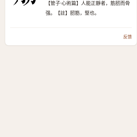
【管子·心術篇】人能正靜者，筋肕而骨
强。【註】肕筋，堅也。
反馈