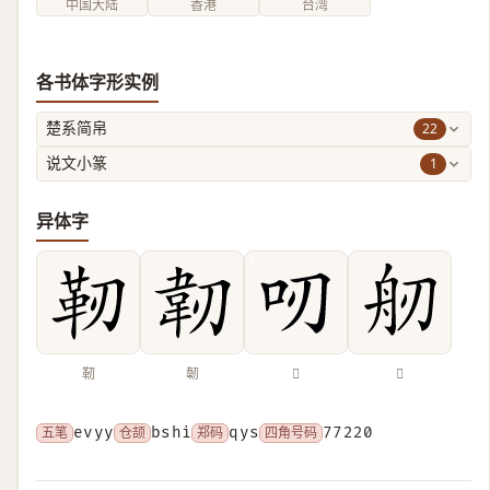
中国大陆
香港
台湾
各书体字形实例
22
楚系简帛
1
说文小篆
异体字
靭
韌
𠯄
𦨔
五笔
evyy
仓颉
bshi
郑码
qys
四角号码
77220