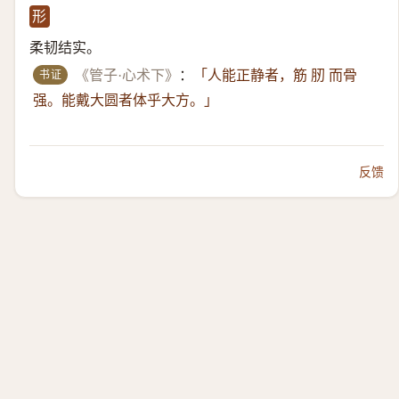
形
柔韧结实。
书证
《管子·心术下》
：
「人能正静者，筋 肕 而骨
强。能戴大圆者体乎大方。」
反馈