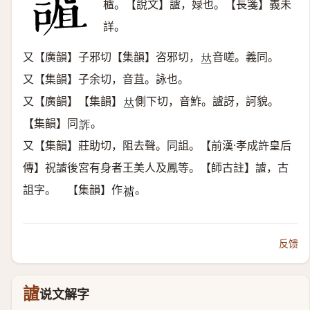
樝。【說文】謯，娽也。【長箋】義未
詳。
又【廣韻】子邪切【集韻】咨邪切，
音嗟。義同。
𠀤
又【集韻】子余切，音苴。詠也。
又【廣韻】【集韻】
側下切，音鮓。謯訝，訶貌。
𠀤
【集韻】同
。
𧨊
又【集韻】莊助切，阻去聲。同詛。【前漢·孝成許皇后
傳】祝謯後宮有身者王美人及鳳等。【師古註】謯，古
詛字。 【集韻】作
。
𥛜
反馈
謯
说文解字