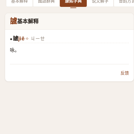
基本解释
國語辭典
康熙字典
说文解字
音韵方
謯
基本解释
謯
jiē
ㄐㄧㄝ
●
咏。
反馈