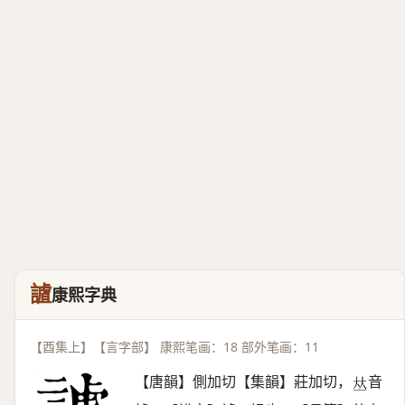
謯
康熙字典
【酉集上】【言字部】 康熙笔画：18 部外笔画：11
【唐韻】側加切【集韻】莊加切，
音
𠀤