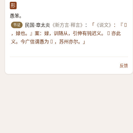
形
愚笨。
书证
民国·章太炎
《新方言·释言》
：
「
《说文》
：『 𫍹
，娽也。』案：娽，训随从，引伸有钝迟义。 𫍹 亦此
义。今广信谓愚为 𫍹 ，苏州亦尔。」
反馈