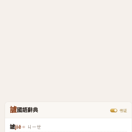
謯
國語辭典
书证
謯
jiē
ㄐㄧㄝ