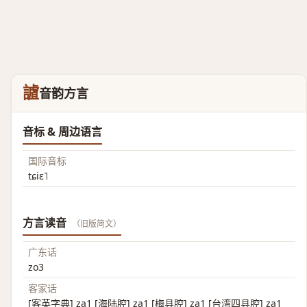
謯
音韵方言
音标 & 周边语言
国际音标
tɕiɛ˥
方言读音
（旧版简文）
广东话
zo3
客家话
[客英字典] za1 [海陆腔] za1 [梅县腔] za1 [台湾四县腔] za1