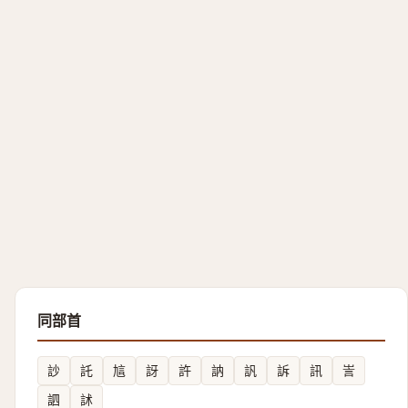
同部首
訬
託
訄
訝
許
訥
訉
訴
訊
訔
訵
訹