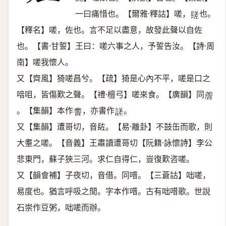
一曰痛惜也。【爾雅·釋詁】嗟，
也。
𨲠
【釋名】嗟，佐也。言不足以盡意，故發此聲以自佐
也。【書·甘誓】王曰：嗟六事之人，予誓告汝。【詩·周
南】嗟我懷人。
又【齊風】猗嗟昌兮。【疏】猗是心內不平，嗟是口之
喑咀，皆傷歎之聲。【禮·檀弓】嗟來食。【廣韻】同
𧨁
。【集韻】本作
，亦書作
。
𧪰
𧪘
又【集韻】遭哥切，音䦈。【易·離卦】不鼓缶而歌，則
大耋之嗟。【音義】王肅讀遭哥切【阮籍·詠懷詩】李公
悲東門，蘇子狹三河。求仁自得仁，豈復歎咨嗟。
又【韻會補】子夜切，音借。同唶。【三蒼詁】咄嗟，
易度也。猶言呼吸之閒。字本作唶。古有咄唶歌。世說
石崇作豆粥，咄嗟而辦。