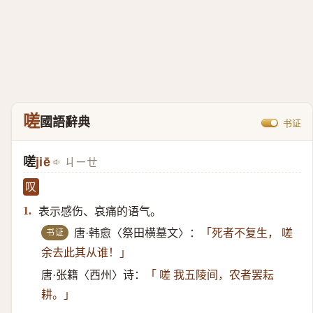
嗟
國語辭典
书证
嗟
jiē
ㄐㄧㄝ
叹
表示感伤、哀痛的语气。
1.
书证
唐·韩愈〈祭田横墓文〉：
「死者不复生， 嗟
余去此其从谁！」
唐·张籍〈西州〉诗：
「 嗟 我五陵间，农者罢耘
耕。」