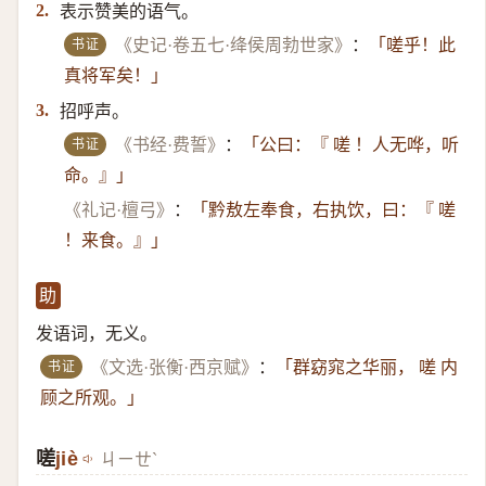
表示赞美的语气。
2.
书证
《史记·卷五七·绛侯周勃世家》
：
「嗟乎！此
真将军矣！」
招呼声。
3.
书证
《书经·费誓》
：
「公曰：『 嗟 ！人无哗，听
命。』」
《礼记·檀弓》
：
「黔敖左奉食，右执饮，曰：『 嗟
！来食。』」
助
发语词，无义。
书证
《文选·张衡·西京赋》
：
「群窈窕之华丽， 嗟 内
顾之所观。」
嗟
jiè
ㄐㄧㄝˋ