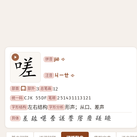
拼音
jiē
注音
ㄐㄧㄝ
口
部首
部外
总笔画
3
12
统一码
CJK 55DF
笔顺
251431113121
字形结构
字形分析
左右结构
形声；从口、差声
异体