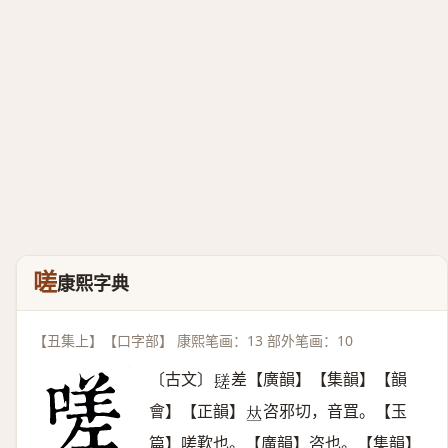
嗟
康熙字典
【丑集上】【口字部】 康熙笔画：13 部外笔画：10
〔古文〕
差【廣韻】【集韻】【韻
𨲠
會】【正韻】
咨邪切，音罝。【玉
𠀤
篇】嗟歎也。【廣韻】咨也。【集韻】