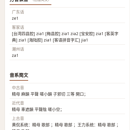
广东话
ze1
客家话
[台湾四县腔] zia1 [梅县腔] zia1 zia2 [宝安腔] zia1 [客英字
典] zia1 [海陆腔] zia1 [客语拼音字汇] jia1
潮州话
za1
音系简文
中古音
精母 麻韻 平聲 嗟小韻 子邪切 三等 開口；
近代音
精母 車遮韻 平聲陰 嗟小空；
上古音
黄侃系统：精母 歌部 ；精母 歌部 ；王力系统：精母 歌部 ；