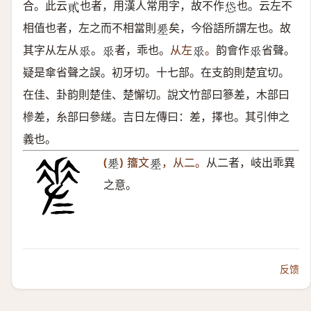
合。此云
也者，用漢人常用字，故不作
也。云左不
𧴮
𢘋
相值也者，左之而不相當則
矣，今俗語所謂左也。故
𢀩
其字从左从
。
者，乖也。
从左
。
韵會作
省聲。
𠂹
𠂹
𠂹
𠂹
疑是傘省聲之誤。初牙切。十七部。在支韵則楚宜切。
在佳、卦韵則楚佳、楚懈切。說文竹部曰篸差，木部曰
槮差，糸部曰參縒。吉日左傳曰：差，擇也。其引伸之
義也。
(
)
籒文
，从二。
从二者，岐出乖異
𢀩
𢀩
之意。
反馈