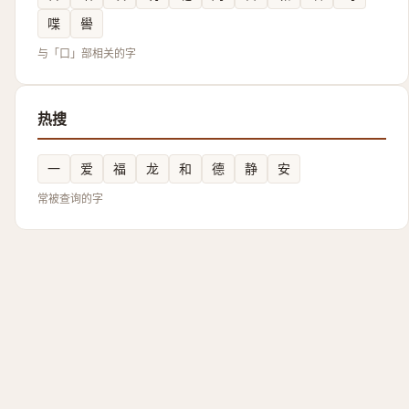
喋
嚳
与「口」部相关的字
热搜
一
爱
福
龙
和
德
静
安
常被查询的字