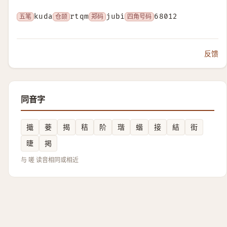
五笔
kuda
仓颉
rtqm
郑码
jubi
四角号码
68012
反馈
同音字
擑
菨
揭
秸
阶
瑎
蝔
接
結
街
㫸
掲
与 嗟 读音相同或相近