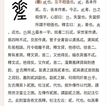
(差)
也。左不相值也。
，各本作
𧴮
𧴮
貳。左，各本作差。今正。
者，
之
𧴮
𢘋
假借字。心部曰：
，失當也。失當卽
𢘋
所謂不相值也。釋言曰：
，差也。
𤕤
𤕤
，忒也。
與
葢本一字。尙書二衍忒，宋世家作貣。
𢘋
𢖼
易四時不忒，京房作貣。管子全書皆以貣爲忒。貣與貳
形易相誤。月令宿離不貸。釋文貸，他得切。徐音二。
無有差貸。釋文貸，音二，又他得反。緇衣其儀不忒。
釋文忒，他得反。又作貳，音二。漢費鳳碑貸與則德
韵，
氏釋作貳。皆貣之誤爲貳者也。貳與貣忒音旣脂
𡞔
之迥别，義則貳訓副也。副貳之解，何得同於差
乎。
𢘋
左氏傳其卜貳圉。杜注貳，代也。按外傳作以代圉，謂
用世次當立之圉。左傳作貳圉，謂副貳之圉。坊記注引
之。此則當各依文爲釋。杜注左云：貳，代也。似爲牽