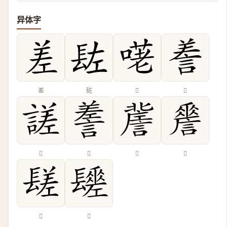
异体字
差
䦈
𠺜
𧨁
𧪘
𧪰
𧫯
𧬑
𨲠
𨲻