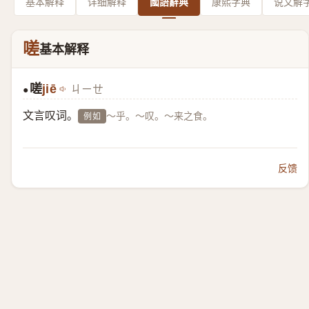
基本解释
详细解释
國語辭典
康熙字典
说文解
嗟
基本解释
嗟
jiē
ㄐㄧㄝ
●
文言叹词。
～乎。～叹。～来之食。
例如
反馈