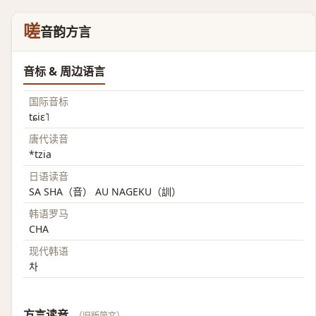
嗟
音韵方言
音标 & 周边语言
国际音标
tɕiɛ˥
唐代读音
*tzia
日语读音
SA SHA（音） AU NAGEKU（訓）
韩语罗马
CHA
现代韩语
차
方言读音
（旧版简文）