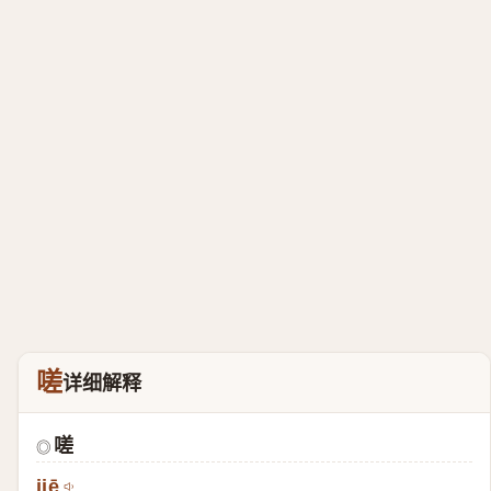
嗟
详细解释
嗟
◎
jiē