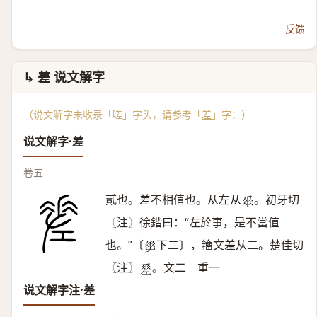
反馈
↳ 差 说文解字
（说文解字未收录「嗟」字头，请参考「
差
」字：）
说文解字·差
卷五
貳也。差不相值也。从左从
。初牙切
𠂹
〖注〗徐鍇曰：“左於事，是不當值
也。”〔
下二〕，籒文差从二。楚佳切
𡴤
〖注〗
。文二 重一
𢀩
说文解字注·差