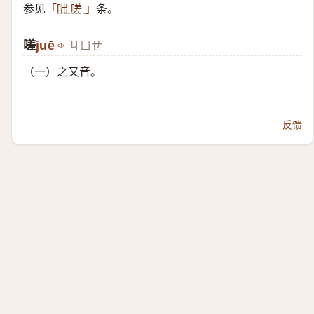
参见
条。
「
咄 嗟
」
嗟
​juē
ㄐㄩㄝ
（一）​之又音。
反馈