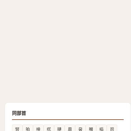
同部首
唘
㕷
咉
㕴
嗹
周
呄
嚬
㗖
司