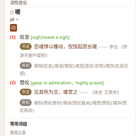
词性变化
嗟
◎
jiē
动
叹息
[sigh;heave a sigh]
书证
忽魂悸以魄动，怳惊起而长嗟
——
李白 《梦
游天姥吟留别》
例如
嗟呀(叹息);嗟咨(慨叹);嗟怨(悲叹;怨恨);嗟伤(叹息伤
感)
赞叹
[gasp in admiration，highly praise]
书证
见其所为文，嗟赏之
——
《宋史·王质传》
例如
嗟仰(赞叹景仰);嗟尚(赞叹嘉尚);嗟赞(赞叹);嗟异(赞
叹称异)
常用词组
嗟来之食