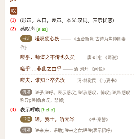
叹
(形声。从口，差声。本义:叹词。表示忧感)
感叹声
[alas]
书证
嗟叹使心伤
——
《玉台新咏·古诗为焦仲卿妻
作》
嗟乎，师道之不传也久矣
——
唐·韩愈 《师说》
嗟乎!…非此之由乎
——
清·刘开 《问说》
嗟夫，谁知吾卒先汝
——
清·林觉民 《与妻书》
例如
嗟乎(嗟呼。表示感叹);嗟讶(感叹，惊叹);嗟异(感叹
称异);嗟悼(哀叹，悲悼)
表示呼唤
[hello]
书证
嗟，我士，听无哗
——
《书·秦誓》
例如
嗟来(来，语助);嗟来之食;嗟嗟(表示招呼)