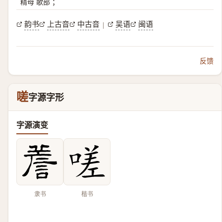
精母 歌部 ；
韵书
上古音
中古音
吴语
闽语
|
反馈
嗟
字源字形
字源演变
隶书
楷书