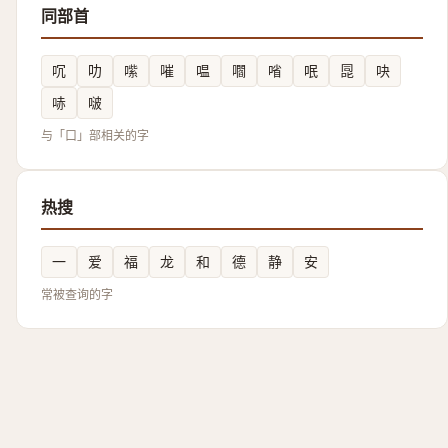
同部首
㕴
叻
㗪
嗺
嗢
嚪
㗂
呡
㖯
吷
哧
啵
与「口」部相关的字
热搜
一
爱
福
龙
和
德
静
安
常被查询的字