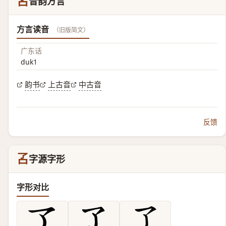
叾
音韵方言
方言读音
（旧版简文）
广东话
duk1
韵书
上古音
中古音
反馈
叾
字源字形
字形对比