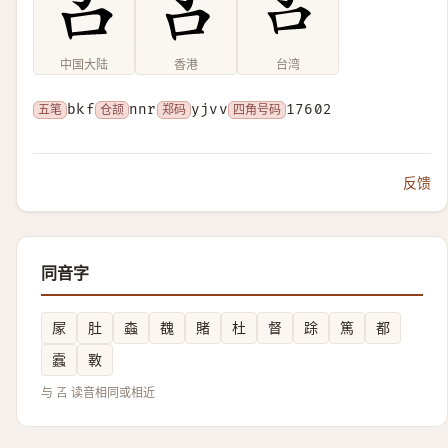
中国大陆
香港
台湾
五笔
bkf
仓颉
nnr
郑码
yjvv
四角号码
17602
反馈
同音字
㞘
肚
螙
䰩
賭
杜
督
䟻
篤
都
蠧
斁
与 叾 读音相同或相近