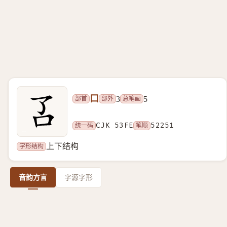
口
部首
部外
总笔画
3
5
统一码
CJK 53FE
笔顺
52251
字形结构
上下结构
音韵方言
字源字形