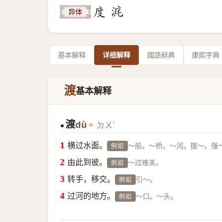
异体
基本解释
详细解释
國語辭典
康熙字典
渡
基本解释
渡
dù
ㄉㄨˋ
●
横过水面。
～船。～桥。～河。摆～。强
例如
由此到彼。
～过难关。
例如
转手，移交。
引～。
例如
过河的地方。
～口。～头。
例如