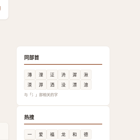
馈
同部首
漙
浬
泟
洀
漽
湫
渜
㴟
洒
没
漂
澺
与「氵」部相关的字
热搜
一
爱
福
龙
和
德