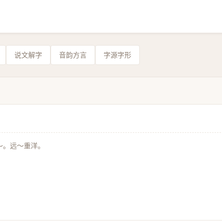
说文解字
音韵方言
字源字形
～。远～重洋。