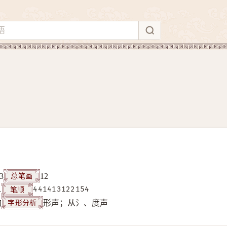
总笔画
3
12
笔顺
1
441413122154
字形分析
构
形声；从氵、度声