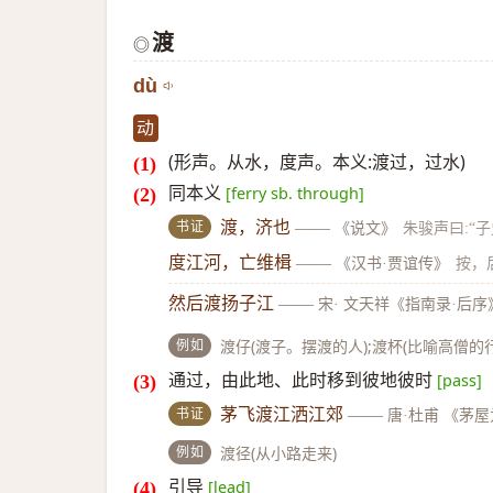
渡
◎
dù
动
(形声。从水，度声。本义:渡过，过水)
同本义
[ferry sb. through]
书证
渡，济也
——
《说文》
朱骏声曰:“
度江河，亡维楫
——
《汉书·贾谊传》
按，
然后渡扬子江
——
宋· 文天祥《指南录·后序
例如
渡仔(渡子。摆渡的人);渡杯(比喻高僧的
通过，由此地、此时移到彼地彼时
[pass]
书证
茅飞渡江洒江郊
——
唐·杜甫 《茅
例如
渡径(从小路走来)
引导
[lead]