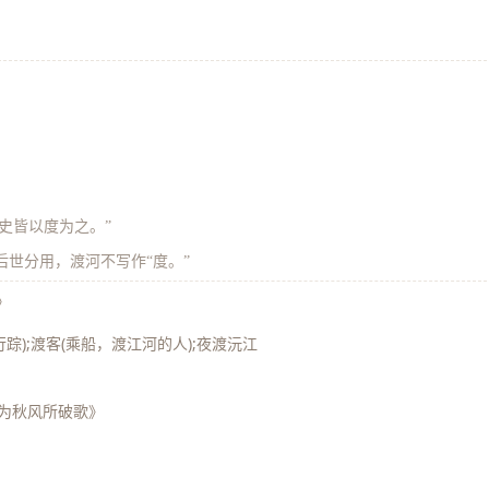
子史皆以度为之。”
后世分用，渡河不写作“度。”
》
行踪);渡客(乘船，渡江河的人);夜渡沅江
屋为秋风所破歌》