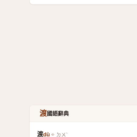
渡
國語辭典
渡
dù
ㄉㄨˋ