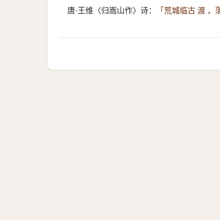
唐·王维〈归嵩山作〉诗：
「荒城临古 渡 