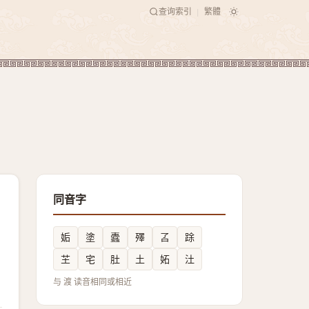
查询索引
繁體
|
同音字
姤
塗
蠹
殬
叾
䟻
芏
宅
肚
土
妬
汢
与 渡 读音相同或相近