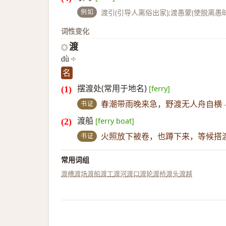
例如
渡引(引导人离俗出家);渡愚蒙(使脱离愚昧
词性变化
渡
◎
dù
名
摆渡处(常用于地名)
[ferry]
书证
春潮带雨晚来急，野渡无人舟自横
渡船
[ferry boat]
书证
火照放下被卷，也蹲下来，等候搭
常用词组
渡槽
渡场
渡船
渡工
渡河
渡口
渡轮
渡桥
渡头
渡越