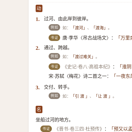
动
过河、由此岸到彼岸。
1.
例如
如：
、
。
「渡河」
「渡海」
书证
唐·李华〈吊古战场文〉：
「万里
通过、跨越。
2.
例如
如：
。
「渡过难关」
书证
《史记·卷八·高祖本纪》
：
「淮阴
宋·苏轼〈梅花〉诗二首之一：
「一夜东
交付、转手。
3.
例如
如：
、
。
「引 渡 」
「让 渡 」
名
坐船过河的地方。
书证
《晋书·卷三四·杜预传》
：
「预又以孟