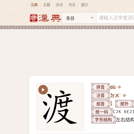
汉典
古籍
诗词
书法
通识
|
|
|
|
拼音
dù
注音
ㄉㄨˋ
部首
氵
部外
统一码
CJK 6E2
字形结构
左右结