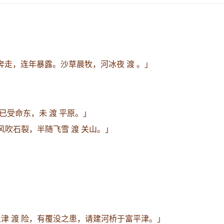
奔走，连年暴露。沙草晨牧，河冰夜 渡 。」
已受命东，未 渡 平原。」
风吹石裂，半随飞雪 渡 关山。」
津 渡 险，有覆没之患，请建河桥于富平津。」