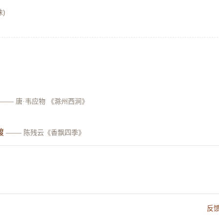
)
——
唐·韦应物 《滁州西涧》
渡
——
陈残云《香飘四季》
反