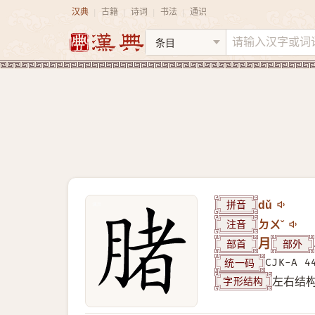
汉典
古籍
诗词
书法
通识
|
|
|
|
拼音
dǔ
注音
ㄉㄨˇ
部首
月
部外
统一码
CJK-A 4
字形结构
左右结