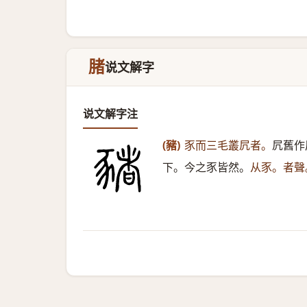
䐗
说文解字
说文解字注
(豬)
豕而三毛叢凥者。
凥舊作
下。今之豕皆然。
从豕。者聲