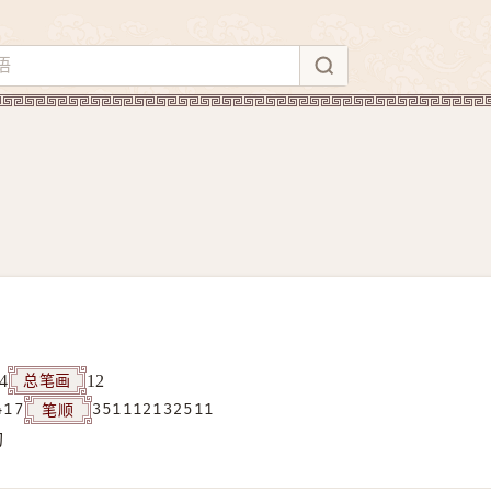
总笔画
4
12
笔顺
417
351112132511
构