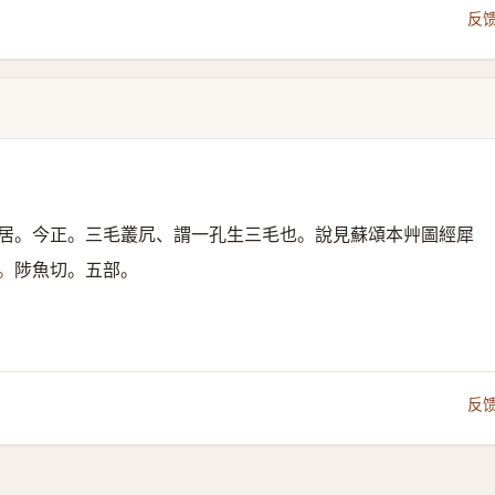
反
居。今正。三毛叢凥、謂一孔生三毛也。說見蘇頌本艸圖經犀
。
陟魚切。五部。
反