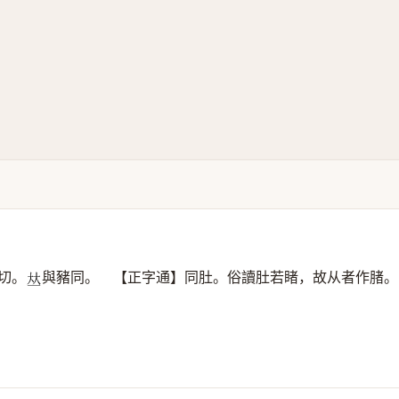
切。
與豬同。 【正字通】同肚。俗讀肚若睹，故从者作䐗。
𠀤