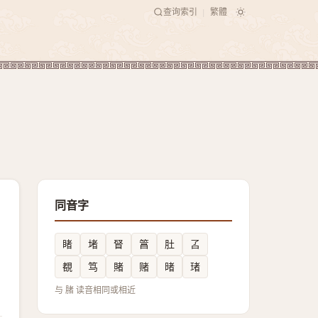
查询索引
繁體
|
同音字
睹
堵
䀾
䈞
肚
叾
覩
笃
賭
赌
暏
琽
与 䐗 读音相同或相近