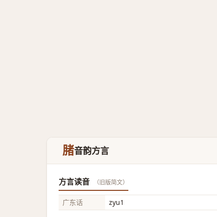
䐗
音韵方言
方言读音
（旧版简文）
广东话
zyu1