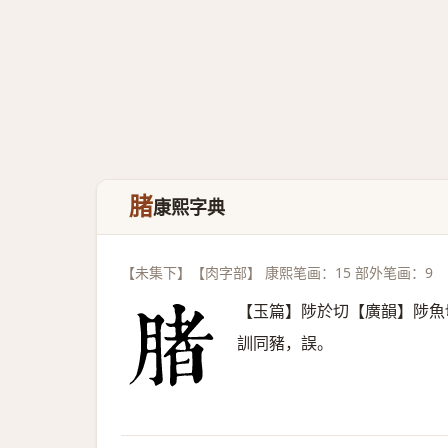
䐗
康熙字典
【未集下】【肉字部】 康熙笔画：15 部外笔画：9
【玉篇】陟於切【廣韻】陟魚
訓同豬，誤。