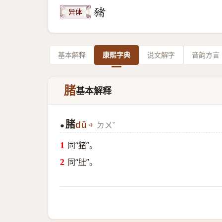
异体
基本解释
康熙字典
说文解字
音韵方言
䐗
基本解释
䐗
dǔ
ㄉㄨˇ
●
同“
猪
”。
同“
肚
”。