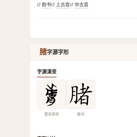
韵书
上古音
中古音
䐗
字源字形
字源演变
楚系简帛
楷书