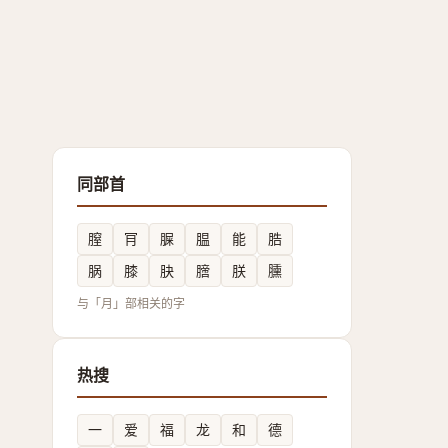
同部首
膣
肎
䐖
腽
能
㬶
脶
膝
䏐
膪
朕
臐
与「月」部相关的字
热搜
一
爱
福
龙
和
德