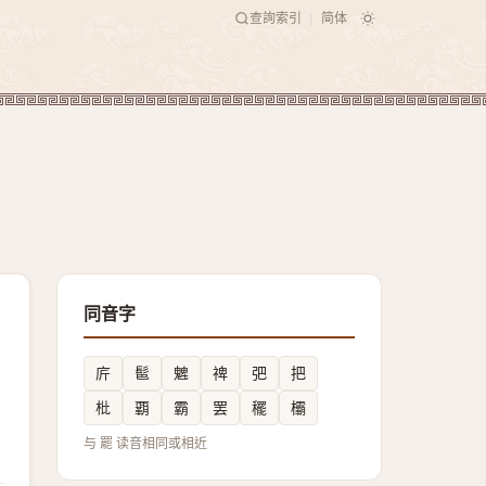
查詢索引
简体
|
同音字
庍
䯲
䰦
禆
弝
把
枇
覇
霸
罢
䆉
欛
与 罷 读音相同或相近