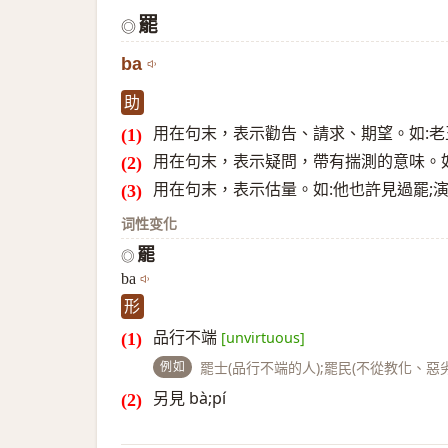
罷
◎
ba
助
用在句末，表示勸告、請求、期望。如:老
用在句末，表示疑問，帶有揣測的意味。如
用在句末，表示估量。如:他也許見過罷;
词性变化
罷
◎
ba
形
品行不端
[unvirtuous]
例如
罷士(品行不端的人);罷民(不從教化、惡
另見 bà;pí