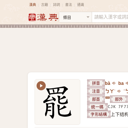
漢典
古籍
詩詞
書法
通識
|
|
|
|
拼音
bà
ba
注音
ㄅㄚˋ
˙
部首
罒
部外
統一碼
CJK 7F7
字形結構
上下结