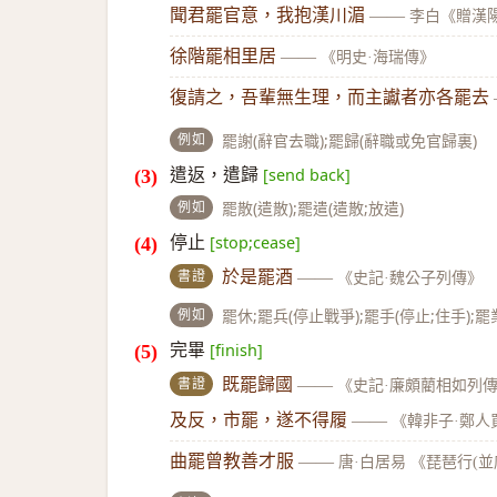
聞君罷官意，我抱漢川湄
——
李白《贈漢
徐階罷相里居
——
《明史·海瑞傳》
復請之，吾輩無生理，而主讞者亦各罷去
例如
罷謝(辭官去職);罷歸(辭職或免官歸裏)
遣返，遣歸
[send back]
例如
罷散(遣散);罷遣(遣散;放遣)
停止
[stop;cease]
書證
於是罷酒
——
《史記·魏公子列傳》
例如
罷休;罷兵(停止戰爭);罷手(停止;住手);罷
完畢
[finish]
書證
既罷歸國
——
《史記·廉頗藺相如列
及反，市罷，遂不得履
——
《韓非子·鄭人
曲罷曾教善才服
——
唐·白居易 《琵琶行(並