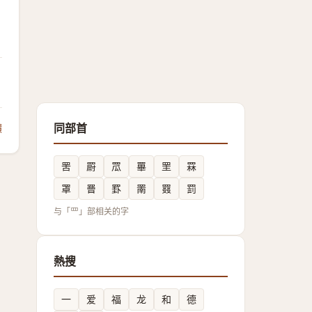
同部首
饋
罟
罻
罛
罼
罜
罧
罩
罾
罫
罱
罬
罰
与「罒」部相关的字
熱搜
一
爱
福
龙
和
德