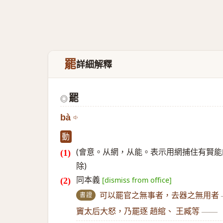
罷
詳細解釋
罷
◎
bà
動
(會意。从網，从能。表示用網捕住有賢能
除)
同本義
[dismiss from office]
書證
可以罷官之無事者，去器之無用者
竇太后大怒，乃罷逐 趙綰、 王臧等
——