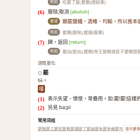
例如
吃罷了飯;罷散(謂結束)
廢除;取消
[abolish]
書證
願罷鹽鐵、酒榷、均輸，所以進本
例如
罷棄(廢除);罷廢(廢棄)
歸，返回
[return]
例如
罷出(退出);罷朝(帝王退朝或臣子罷朝退歸
词性变化
罷
◎
bà
嘆
表示失望、憤恨，常疊用。如:罷!罷!這
另見 ba;pí
常用词组
罷黜
罷工
罷官
罷教
罷課
罷了
罷論
罷免
罷免權
罷市
显示更多.