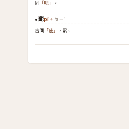
同
。
「
吧
」
罷
pí
ㄆㄧˊ
●
古同
，累。
「
疲
」