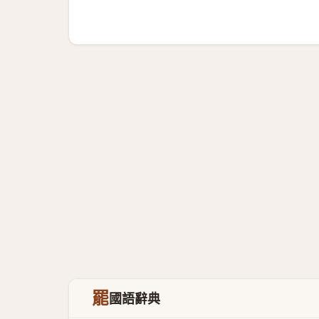
罷
國語辭典