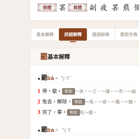
簡體
異體
基本解釋
詳細解釋
國語辭典
康熙字典
罷
基本解釋
罷
bà
ㄅㄚˋ
●
停，歇。
～休。～工。～課。～市。～論
例如
免去，解除。
～免。～官。～職。～黜。
例如
完了，畢。
吃～飯。
例如
罷
ba
˙ㄅㄚ
●