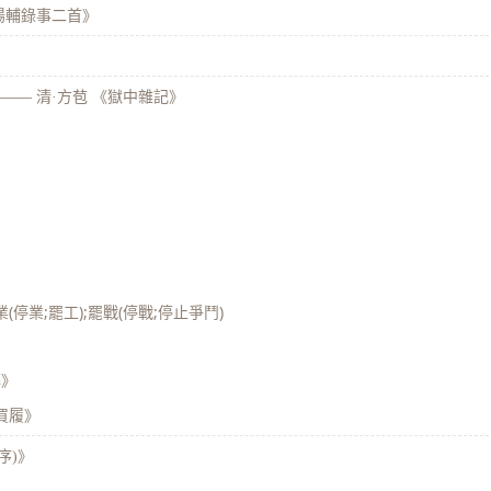
陽輔錄事二首》
——
清·方苞 《獄中雜記》
業(停業;罷工);罷戰(停戰;停止爭鬥)
傳》
買履》
序)》