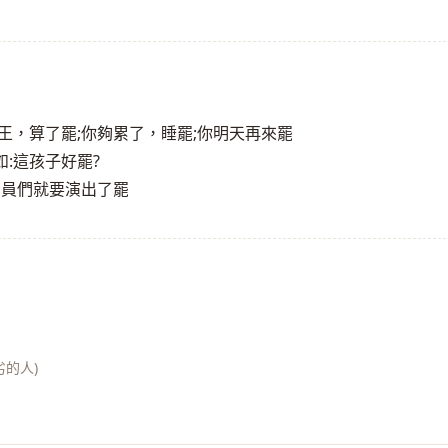
王，算了罷;你夠累了，睡罷;你明天再來罷
:這孩子好罷?
演員們就要演出了罷
劣的人)