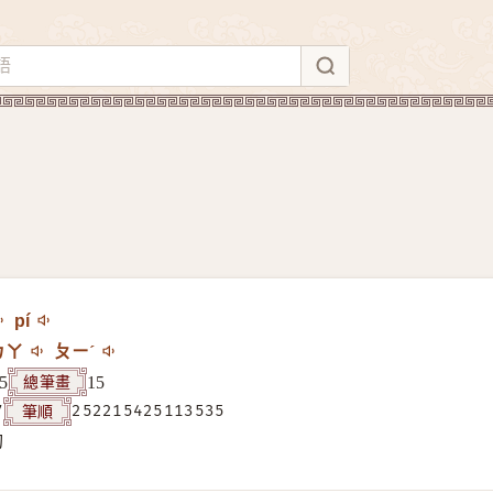
pí
ㄅㄚ
ㄆㄧˊ
總筆畫
5
15
筆順
7
252215425113535
构