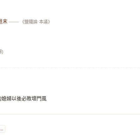
退末
——
《鹽鐵論·本議》
)
樣的媳婦以後必敗壞門風
..