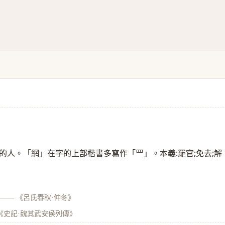
的人。「網」在字的上部楷書多寫作「罒」。本義:罷官;免去;解
——
《呂氏春秋·仲冬》
《史記·魏其武安侯列傳》