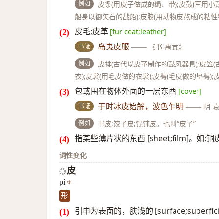
例如
皮条(用皮子做成的绳、带);皮鼓(军用小鼓
船身以御矢石的战船);皮胶(用动物皮熬成的粘性
皮毛;皮革
[fur coat;leather]
书证
岛夷皮服
——
《书·禹贡》
例如
皮排(古代以皮革制作的鼓风器具);皮笠(古
衣);皮裳(用毛皮做的衣裳);皮褥(毛皮做的垫褥);
包或围在物体外面的一层东西
[cover]
书证
于时冰皮始解，波色乍明
——
明·
例如
书皮;饺子皮;馄饨皮。也叫“皮子”
指某些薄片状的东西 [sheet;film]。如:
词性变化
皮
◎
pí
形
引申为表面的，肤浅的 [surface;superf