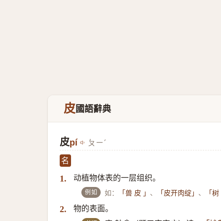
皮
國語辭典
皮
pí
ㄆㄧˊ
名
动植物体表的一层组织。
1.
例如
如：
、
、
「兽 皮 」
「皮开肉绽」
「树
物的表面。
2.