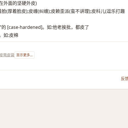
裹在外面的坚硬外皮)
;皮着脸(厚着脸皮);皮缠(纠缠);皮赖歪派(蛮不讲理);皮科儿(逗乐打趣
case-hardened]。如:他老挨批，都皮了
。如:皮棉
皮带
皮袋
显示更多...
反