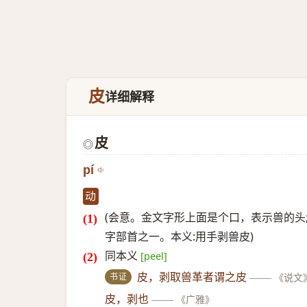
皮
详细解释
皮
◎
pí
动
(会意。金文字形上面是个口，表示兽的头;
字部首之一。本义:用手剥兽皮)
同本义
[peel]
书证
皮，剥取兽革者谓之皮
——
《说文
皮，剥也
——
《广雅》