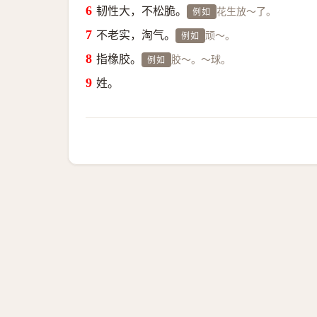
韧性大，不松脆。
花生放～了。
例如
不老实，淘气。
顽～。
例如
指橡胶。
胶～。～球。
例如
姓。