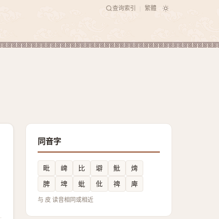
查询索引
繁體
|
同音字
毗
崥
比
壀
魮
焷
脾
埤
蚍
仳
禆
庳
与 皮 读音相同或相近