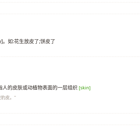
oggy]。如:花生放皮了;饼皮了
引申指人的皮肤或动植物表面的一层组织
[skin]
虎豹皮。”