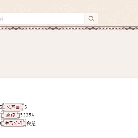
总笔画
5
5
笔顺
E
53254
字形分析
构
会意