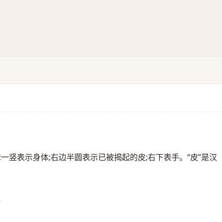
一竖表示身体;右边半圆表示已被揭起的皮;右下表手。“皮”是汉
》