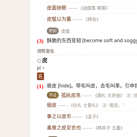
皮面抉眼
——
《战国策·韩策》
皮瓠以为蓄
——
《释名》
例如
皮面
酥脆的东西变韧 [become soft and s
词性变化
皮
◎
pí
名
兽皮 [hide]。带毛叫皮，去毛叫革。
书证
孤执皮帛
——
《周礼·大宗伯》
注:“
俪皮
——
《仪礼·士昏礼》
注:“鹿皮。”
事之以皮币
——
《孟子》
禽兽之皮足衣也
——
《韩非子·五蠹》