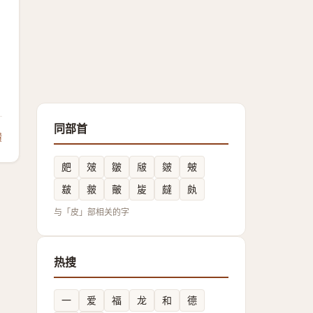
同部首
馈
㿬
㿰
皺
㿭
皴
㿮
㿷
皳
皾
㿫
㿹
㿪
与「皮」部相关的字
热搜
一
爱
福
龙
和
德