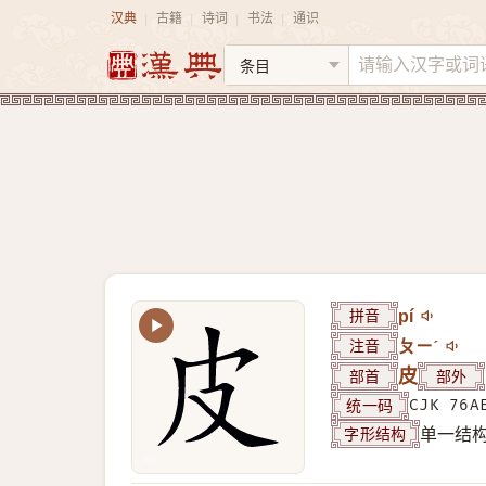
汉典
古籍
诗词
书法
通识
|
|
|
|
拼音
pí
注音
ㄆㄧˊ
部首
皮
部外
统一码
CJK 76A
字形结构
单一结