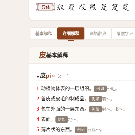
异体
基本解释
详细解释
國語辭典
康熙字典
皮
基本解释
皮
pí
ㄆㄧˊ
●
动植物体表的一层组织。
～毛。
例如
兽皮或皮毛的制成品。
裘～。
例如
包在外面的一层东西。
封～。书～。
例如
表面。
地～。
例如
薄片状的东西。
豆腐～。
例如