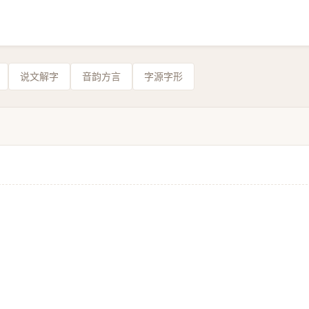
说文解字
音韵方言
字源字形