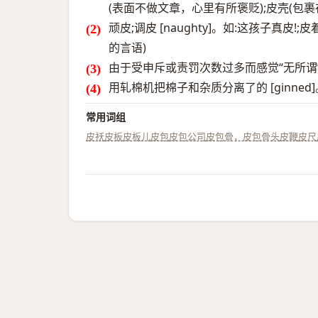
(表面不做文章，心里有所褒贬);皮壳(包
顽皮;调皮 [naughty]。如:这孩子真皮!
的言语)
由于受申斥或责罚次数过多而感觉“无所谓”的 [
用轧棉机把棉子和杂质分离了的 [ginned]
常用词组
皮袄
皮板
皮板儿
皮包
皮包公司
皮包骨，皮包骨头
皮鞭
皮尺