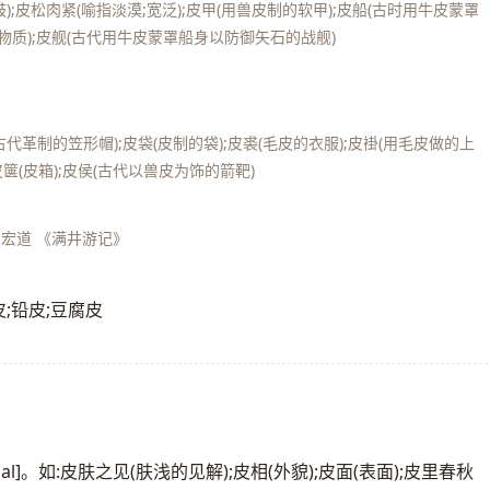
);皮松肉紧(喻指淡漠;宽泛);皮甲(用兽皮制的软甲);皮船(古时用牛皮蒙罩
物质);皮舰(古代用牛皮蒙罩船身以防御矢石的战舰)
代革制的笠形帽);皮袋(皮制的袋);皮裘(毛皮的衣服);皮褂(用毛皮做的上
皮箧(皮箱);皮侯(古代以兽皮为饰的箭靶)
袁宏道 《满井游记》
铜皮;铅皮;豆腐皮
icial]。如:皮肤之见(肤浅的见解);皮相(外貌);皮面(表面);皮里春秋