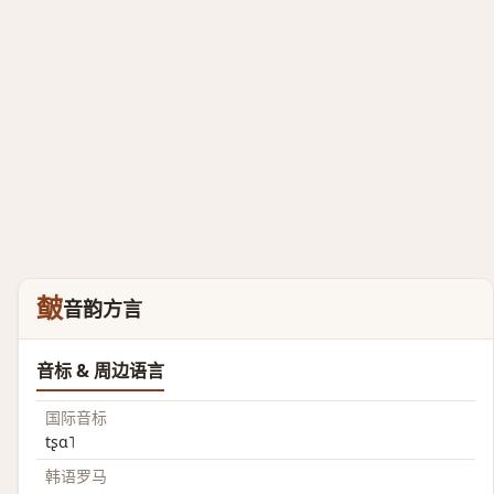
皶
音韵方言
音标 & 周边语言
国际音标
tʂɑ˥
韩语罗马