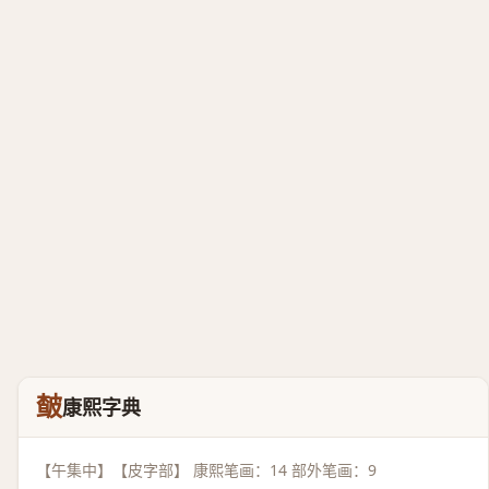
皶
康熙字典
【午集中】【皮字部】 康熙笔画：14 部外笔画：9