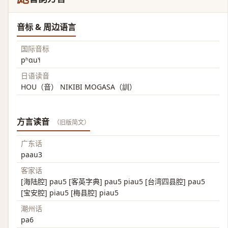
音标 & 周边语言
国际音标
pʰɑu˥˧
日语读音
HOU（音） NIKIBI MOGASA（訓）
方言读音
（旧版简文）
广东话
paau3
客家话
[海陆腔] pau5 [客英字典] pau5 piau5 [台湾四县腔] pau5
[宝安腔] piau5 [梅县腔] piau5
潮州话
pa6