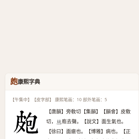
皰
康熙字典
【午集中】【皮字部】 康熙笔画：10 部外笔画：5
【唐韻】旁敎切【集韻】【韻會】皮敎
切，
庖去聲。【說文】面生氣也。
𠀤
【徐曰】面瘡也。【博雅】病也。【正