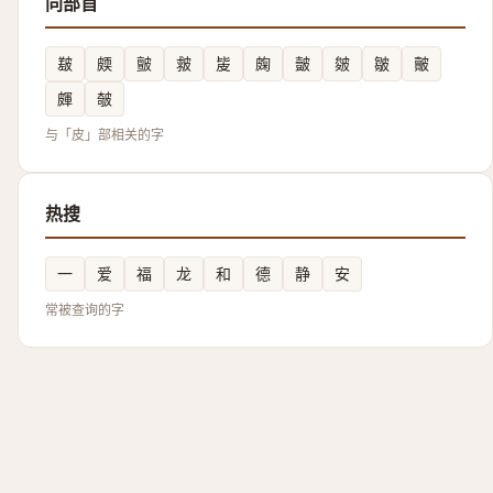
同部首
㿷
㿵
皽
皳
㿫
龾
皼
皴
皺
皾
皹
㿲
与「皮」部相关的字
热搜
一
爱
福
龙
和
德
静
安
常被查询的字