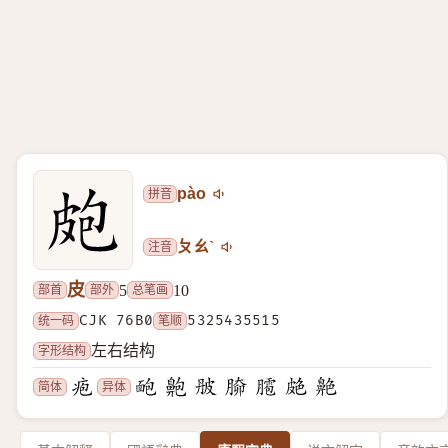
拼音
pào
注音
ㄆㄠˋ
皮
部首
部外
总笔画
5
10
统一码
CJK 76B0
笔顺
5325435515
字形结构
左右结构
简体
异体