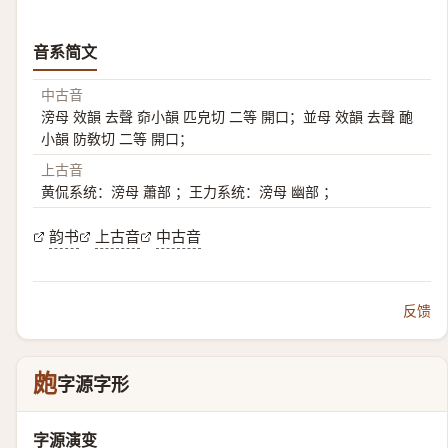
音系简文
中古音
滂母 效韻 去聲 奅小韻 匹皃切 二等 開口；並母 效韻 去聲 靤
小韻 防敎切 二等 開口；
上古音
黄侃系统：滂母 蕭部 ；王力系统：滂母 幽部 ；
韵书
上古音
中古音
反馈
皰
字源字形
字源演变