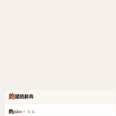
皰
國語辭典
皰
pào
ㄆㄠˋ