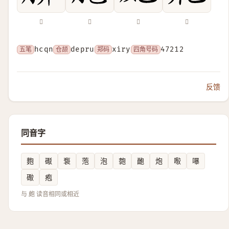
𦝐
𦡕
𦫗
𦫱
五笔
hcqn
仓颉
depru
郑码
xiry
四角号码
47212
反馈
同音字
麭
礟
袌
萢
泡
㯡
靤
炮
㘐
嚗
礮
疱
与 皰 读音相同或相近