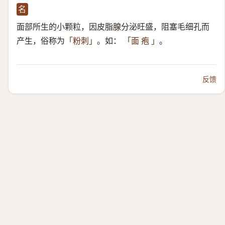
名
面部所生的小颗粒，因皮脂腺分泌旺盛，阻塞毛细孔而
产生，俗称为
。如：
。
「粉刺」
「面 疱 」
反馈