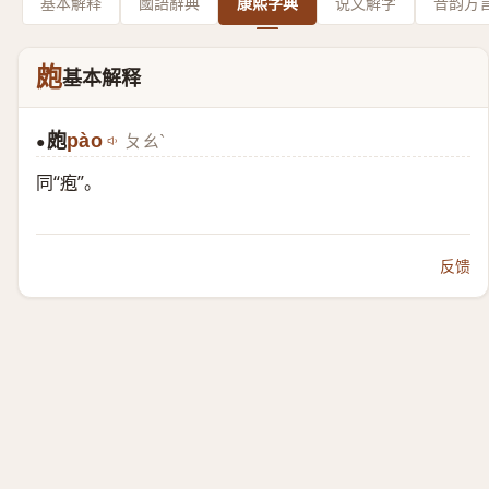
基本解释
國語辭典
康熙字典
说文解字
音韵方
皰
基本解释
皰
pào
ㄆㄠˋ
●
同“
疱
”。
反馈