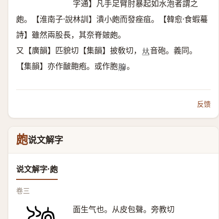
字通】凡手足臂肘暴起如水泡者謂之
皰。【淮南子·說林訓】潰小皰而發痤疽。【韓愈·食蝦蟇
詩】雖然兩股長，其奈脊皴皰。
又【廣韻】匹貌切【集韻】披敎切，
音砲。義同。
𠀤
【集韻】亦作䩅䶌疱。或作胞
。
𦝐
反馈
皰
说文解字
说文解字·皰
卷三
面生气也。从皮包聲。旁教切