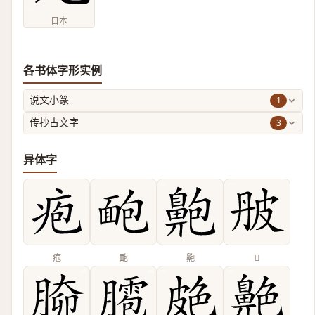
日本
各书体字形实例
1
说文小篆
3
传抄古文字
异体字
疱
靤
䶌
𤿔