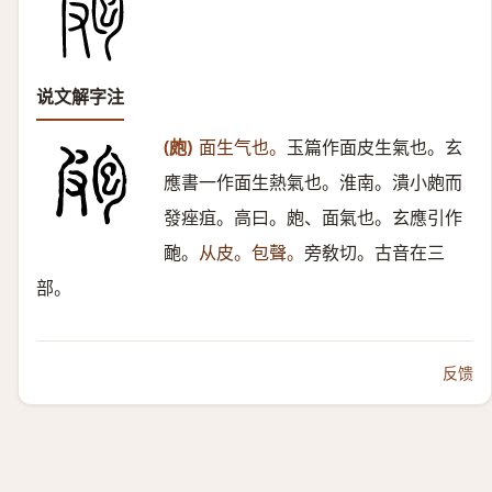
说文解字注
(皰)
面生气也。
玉篇作面皮生氣也。玄
應書一作面生熱氣也。淮南。潰小皰而
發痤疽。高曰。皰、面氣也。玄應引作
靤。
从皮。包聲。
旁敎切。古音在三
部。
反馈