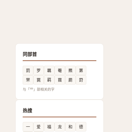
同部首
罰
罗
羈
罨
羆
罤
罘
罠
羁
罬
罽
罸
与「罒」部相关的字
热搜
一
爱
福
龙
和
德