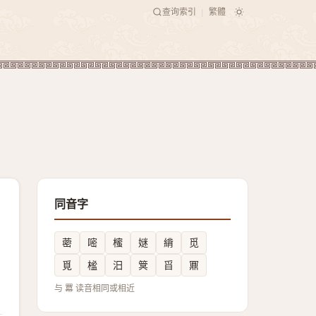
查询索引
繁體
|
同音字
蔤
嘧
櫁
㜆
䋳
觅
覓
榓
汨
䈿
㸓
鼏
与 羃 读音相同或相近