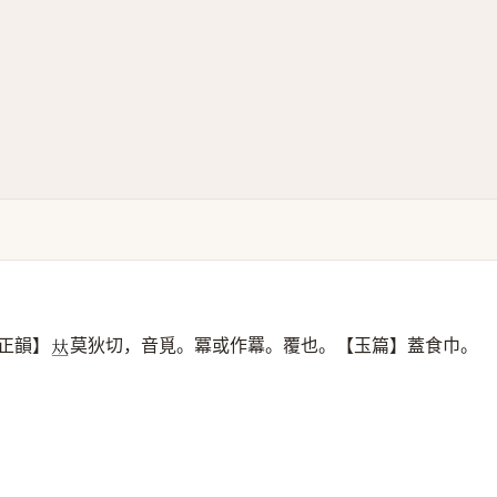
正韻】
莫狄切，音覓。冪或作羃。覆也。【玉篇】蓋食巾。
𠀤