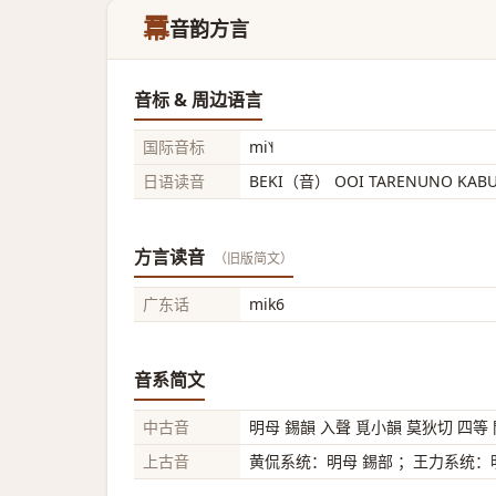
羃
音韵方言
音标 & 周边语言
国际音标
mi˥˧
日语读音
BEKI（音） OOI TARENUNO KA
方言读音
（旧版简文）
广东话
mik6
音系简文
中古音
明母 錫韻 入聲 覓小韻 莫狄切 四等
上古音
黄侃系统：明母 錫部 ；王力系统：明