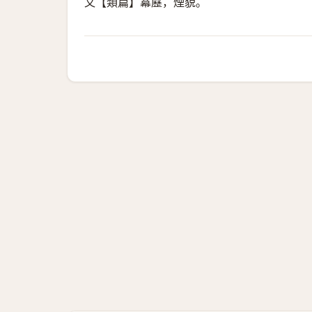
又【類篇】羃䍥，煙貌。