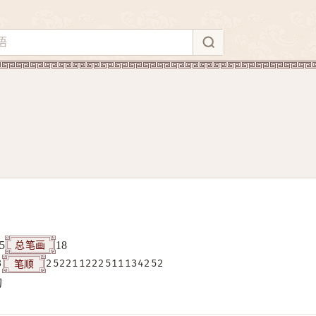
总笔画
5
18
笔顺
3
252211222511134252
构