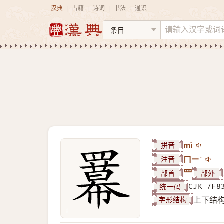
汉典
古籍
诗词
书法
通识
|
|
|
|
拼音
mì
注音
ㄇㄧˋ
部首
罒
部外
统一码
CJK 7F8
字形结构
上下结