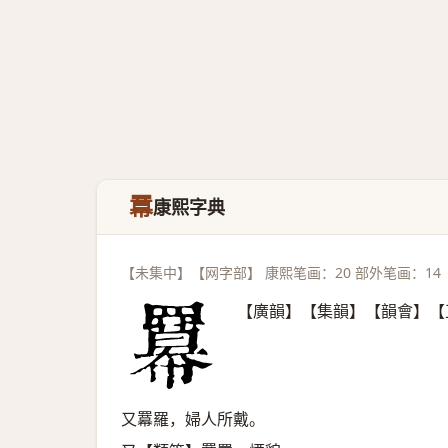
羃
康熙字典
【未集中】【网字部】 康熙笔画：20 部外笔画：14
【廣韻】【集韻】【韻會】【
又羃羅，婦人所戴。