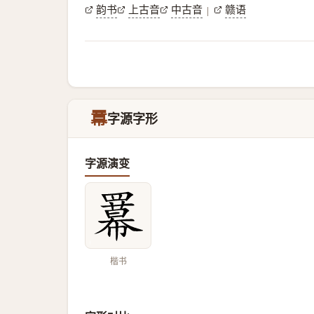
韵书
上古音
中古音
赣语
|
羃
字源字形
字源演变
楷书