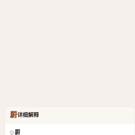
罻
详细解释
罻
◎