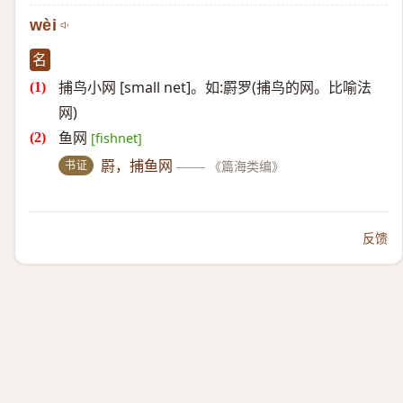
wèi
名
捕鸟小网 [small net]。如:罻罗(捕鸟的网。比喻法
网)
鱼网
[fishnet]
书证
罻，捕鱼网
——
《篇海类编》
反馈