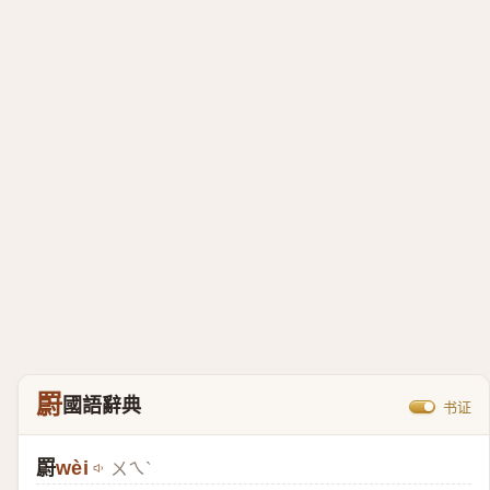
罻
國語辭典
书证
罻
wèi
ㄨㄟˋ