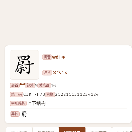
拼音
wèi
注音
ㄨㄟˋ
罒
部首
部外
总笔画
5
16
统一码
CJK 7F7B
笔顺
2522151311234124
字形结构
上下结构
异体