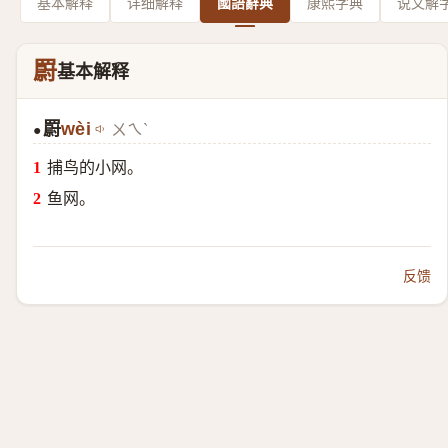
基本解释
详细解释
國語辭典
康熙字典
说文解
罻
基本解释
罻
wèi
ㄨㄟˋ
●
捕鸟的小网。
鱼网。
反馈