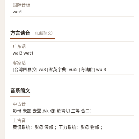
国际音标
wei˥˧
方言读音
（旧版简文）
广东话
wai3 wat1
客家话
[台湾四县腔] wi3 [客英字典] vui5 [海陆腔] wui3
音系简文
中古音
影母 未韻 去聲 尉小韻 於胃切 三等 合口；
上古音
黄侃系统：影母 沒部 ；王力系统：影母 物部 ；