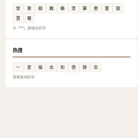
罡
罤
羄
羈
羇
罛
罼
罳
罿
罬
置
罨
与「罒」部相关的字
热搜
一
爱
福
龙
和
德
静
安
常被查询的字