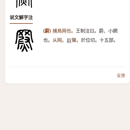
说文解字注
(罻)
捕鳥网也。
王制注曰。罻、小網
也。
从网。
聲。
於位切。十五部。
𤈫
反馈