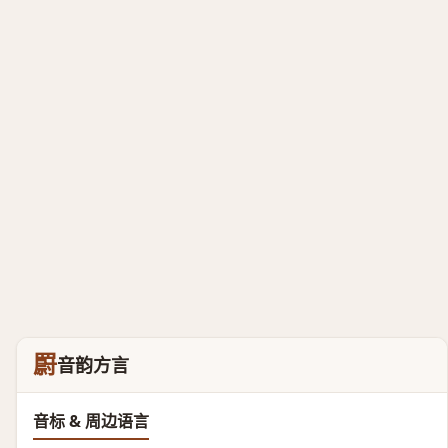
罻
音韵方言
音标 & 周边语言