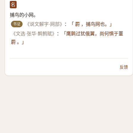
名
捕鸟的小网。
书证
《说文解字·网部》
：
「 罻 ，捕鸟网也。」
《文选·张华·鹪鹩赋》
：
「鹰鹯过犹俄翼，尚何惧于罿
罻 。」
反馈