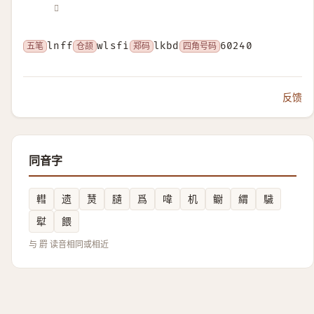
𦌍
五笔
lnff
仓颉
wlsfi
郑码
lkbd
四角号码
60240
反馈
同音字
轊
遗
熭
䑊
爲
喡
机
鳚
緭
䮹
犚
餵
与 罻 读音相同或相近