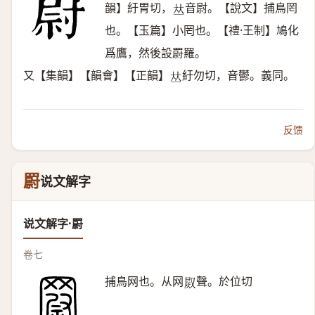
韻】紆胃切，
音尉。【說文】捕鳥罔
𠀤
也。【玉篇】小罔也。【禮·王制】鳩化
爲鷹，然後設罻羅。
又【集韻】【韻會】【正韻】
紆勿切，音鬱。義同。
𠀤
反馈
罻
说文解字
说文解字·罻
卷七
捕鳥网也。从网
聲。於位切
𤈫