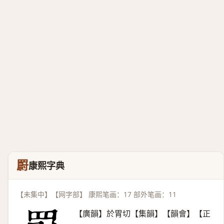
罻
康熙字典
【未集中】【网字部】 康熙笔画：17 部外笔画：11
【廣韻】於胃切【集韻】【韻會】【正