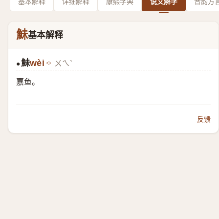
基本解释
详细解释
康熙字典
说文解字
音韵方
鮇
基本解释
鮇
wèi
ㄨㄟˋ
●
嘉鱼。
反馈