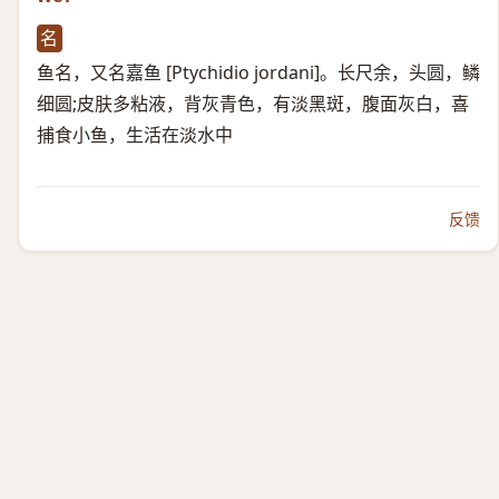
名
鱼名，又名嘉鱼 [Ptychidio jordani]。长尺余，头圆，鳞
细圆;皮肤多粘液，背灰青色，有淡黑斑，腹面灰白，喜
捕食小鱼，生活在淡水中
反馈