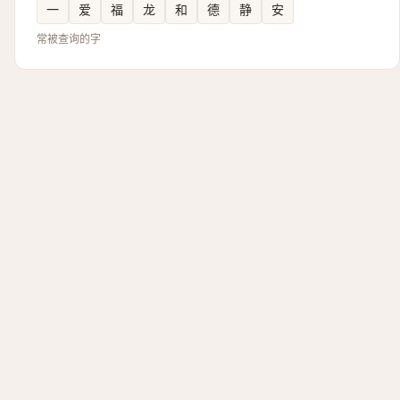
一
爱
福
龙
和
德
静
安
常被查询的字