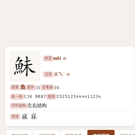
拼音
wèi
注音
ㄨㄟˋ
魚
部首
部外
总笔画
11
16
统一码
CJK 9B87
笔顺
3525121444411234
字形结构
左右结构
异体