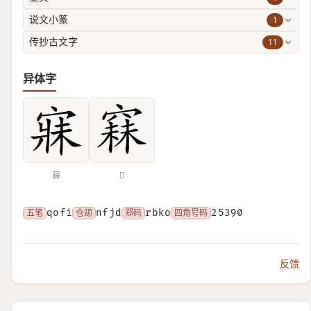
1
说文小篆
11
传抄古文字
异体字
寐
𥧙
五笔
qofi
仓颉
nfjd
郑码
rbko
四角号码
25390
反馈