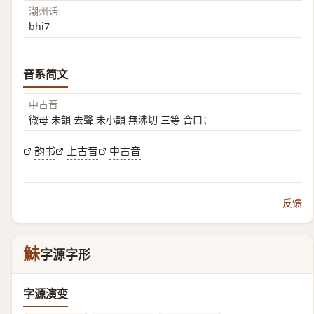
潮州话
bhi7
音系简文
中古音
微母 未韻 去聲 未小韻 無沸切 三等 合口；
韵书
上古音
中古音
反馈
鮇
字源字形
字源演变