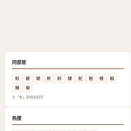
同部首
鮫
鰎
鮶
鮗
鯮
䱾
鮀
䱺
䲛
鰄
鰊
鰴
与「魚」部相关的字
热搜