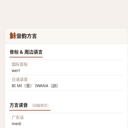
鮇
音韵方言
音标 & 周边语言
国际音标
wei˥˧
日语读音
BI MI（音） IWANA（訓）
方言读音
（旧版简文）
广东话
mei6