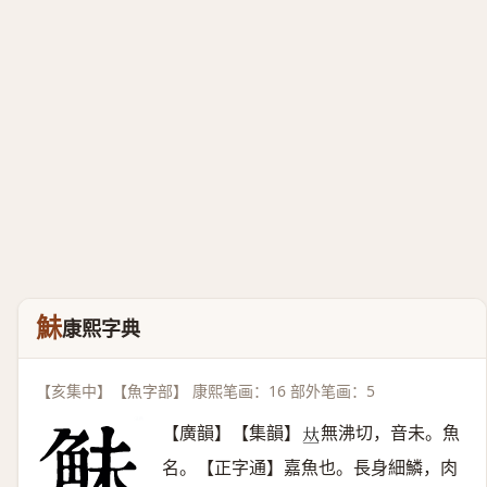
鮇
康熙字典
【亥集中】【魚字部】 康熙笔画：16 部外笔画：5
【廣韻】【集韻】
無沸切，音未。魚
𠀤
名。【正字通】嘉魚也。長身細鱗，肉