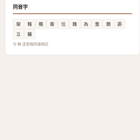
同音字
墛
䵳
䅏
䘙
位
魏
為
躗
餵
霨
立
饖
与 鮇 读音相同或相近