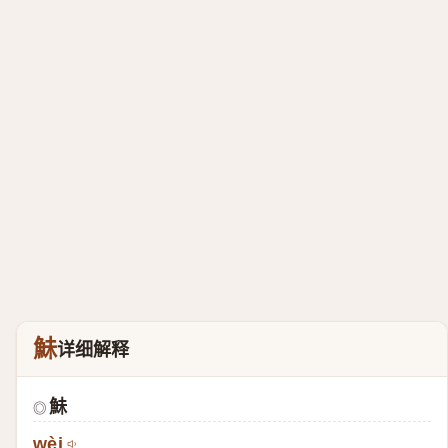
鮇
详细解释
鮇
◎
wèi