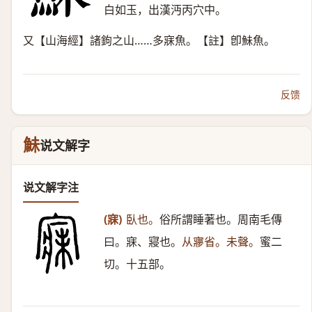
白如玉，出漢沔丙穴中。
又【山海經】諸鉤之山……多寐魚。【註】卽鮇魚。
反馈
鮇
说文解字
说文解字注
(寐)
臥也。
俗所謂睡著也。周南毛傳
曰。寐、寢也。
从㝱省。未聲。
蜜二
切。十五部。