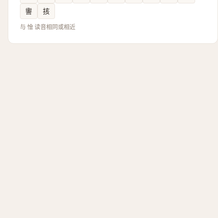
讏
㧡
与 懀 读音相同或相近