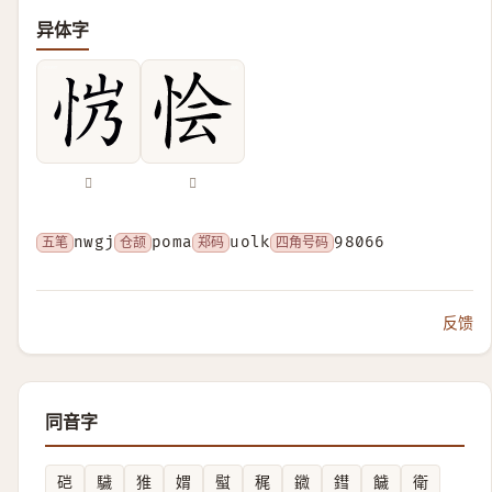
异体字
𢘏
𢙓
五笔
nwgj
仓颉
poma
郑码
uolk
四角号码
98066
反馈
同音字
硙
䮹
猚
媦
螱
䅏
䥩
鏏
饖
衛