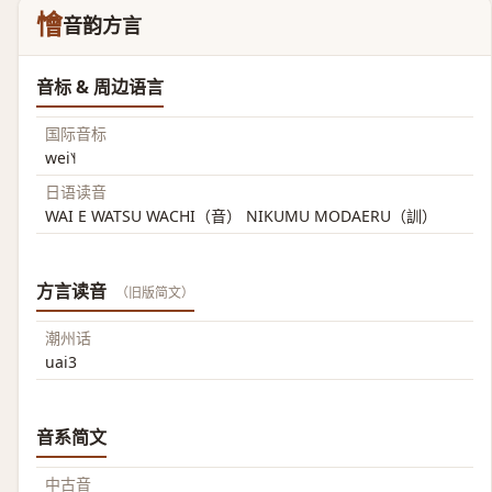
懀
音韵方言
音标 & 周边语言
国际音标
wei˥˧
日语读音
WAI E WATSU WACHI（音） NIKUMU MODAERU（訓）
方言读音
（旧版简文）
潮州话
uai3
音系简文
中古音