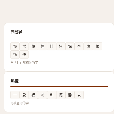
同部首
悭
憎
懍
懧
忏
恢
㤾
忴
懅
怰
悄
怏
与「忄」部相关的字
热搜
一
爱
福
龙
和
德
静
安
常被查询的字