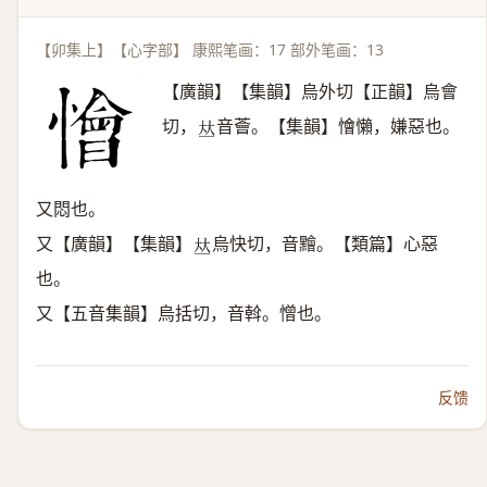
【卯集上】【心字部】 康熙笔画：17 部外笔画：13
【廣韻】【集韻】烏外切【正韻】烏會
切，
音薈。【集韻】懀懶，嫌惡也。
𠀤
又悶也。
又【廣韻】【集韻】
烏快切，音䵳。【類篇】心惡
𠀤
也。
又【五音集韻】烏括切，音斡。憎也。
反馈