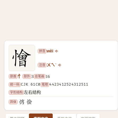
拼音
wèi
注音
ㄨㄟˋ
忄
部首
部外
总笔画
3
16
统一码
CJK 61C0
笔顺
4423412524312511
字形结构
左右结构
异体