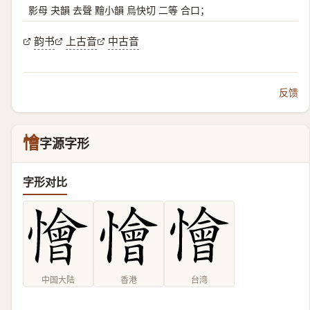
影母 夬韻 去聲 䵳小韻 烏快切 二等 合口；
韵书
上古音
中古音
反馈
懀
字源字形
字形对比
中国大陆
香港
台湾