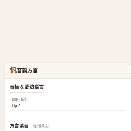
忛
音韵方言
音标 & 周边语言
国际音标
fĄn˥
方言读音
（旧版简文）