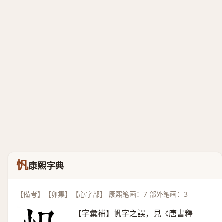
忛
康熙字典
【備考】【卯集】【心字部】 康熙笔画：7 部外笔画：3
【字彙補】帆字之誤，見《唐書釋