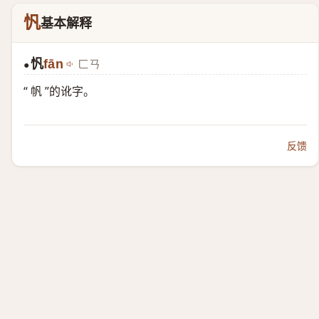
忛
基本解释
忛
fān
ㄈㄢ
●
“ 帆 ”的讹字。
反馈