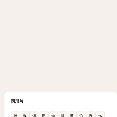
同部首
悮
悞
愮
㦙
愉
憆
㥴
忴
㤇
悌