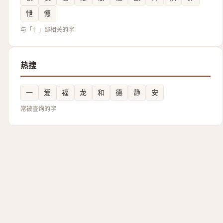
怈
憓
与「忄」部相关的字
热搜
一
爱
福
龙
和
德
静
安
常被查询的字