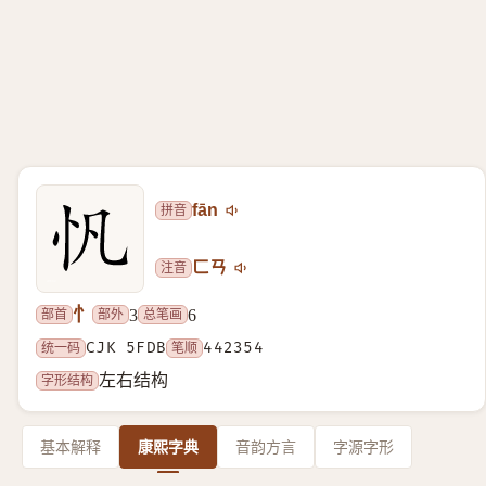
拼音
fān
注音
ㄈㄢ
忄
部首
部外
总笔画
3
6
统一码
CJK 5FDB
笔顺
442354
字形结构
左右结构
基本解释
康熙字典
音韵方言
字源字形