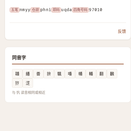
五笔
nmyy
仓颉
phni
郑码
uqda
四角号码
97010
反馈
同音字
䪛
繙
畨
拚
颿
噃
幡
轓
翻
飜
犿
㴀
与 忛 读音相同或相近