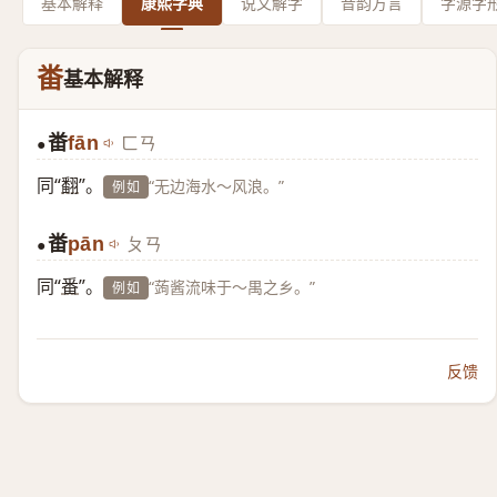
基本解释
康熙字典
说文解字
音韵方言
字源字
畨
基本解释
畨
fān
ㄈㄢ
●
同“
翻
”。
“无边海水～风浪。”
例如
畨
pān
ㄆㄢ
●
同“
番
”。
“蒟酱流味于～禺之乡。”
例如
反馈