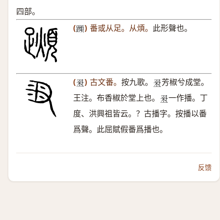
四部。
(
)
番或从足。从煩。
此形聲也。
𨆌
(
)
古文番。
按九歌。
芳椒兮成堂。
𥸨
𥸨
王注。布香椒於堂上也。
一作播。丁
𥸨
度、洪興祖皆云。？古播字。按播以番
爲聲。此屈賦假番爲播也。
反馈