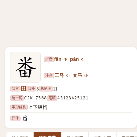
拼音
fān
pān
注音
ㄈㄢ
ㄆㄢ
田
部首
部外
总笔画
5
11
统一码
CJK 7568
笔顺
43123425121
字形结构
上下结构
异体