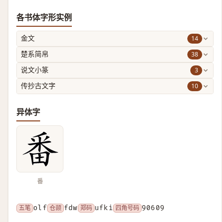
各书体字形实例
14
金文
38
楚系简帛
3
说文小篆
10
传抄古文字
异体字
番
五笔
olf
仓颉
fdw
郑码
ufki
四角号码
90609