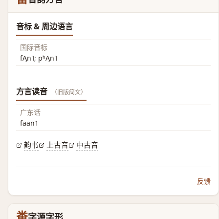
音标 & 周边语言
国际音标
fĄn˥; pʰĄn˥
方言读音
（旧版简文）
广东话
faan1
韵书
上古音
中古音
反馈
畨
字源字形