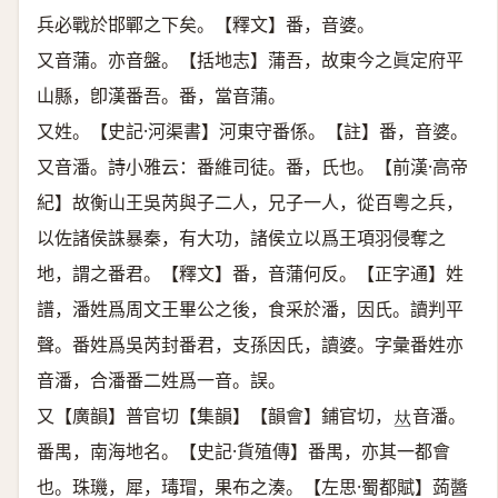
兵必戰於邯鄲之下矣。【釋文】番，音婆。
又音蒲。亦音盤。【括地志】蒲吾，故東今之眞定府平
山縣，卽漢番吾。番，當音蒲。
又姓。【史記·河渠書】河東守番係。【註】番，音婆。
又音潘。詩小雅云：番維司徒。番，氏也。【前漢·高帝
紀】故衡山王吳芮與子二人，兄子一人，從百粵之兵，
以佐諸侯誅暴秦，有大功，諸侯立以爲王項羽侵奪之
地，謂之番君。【釋文】番，音蒲何反。【正字通】姓
譜，潘姓爲周文王畢公之後，食采於潘，因氏。讀判平
聲。番姓爲吳芮封番君，支孫因氏，讀婆。字彙番姓亦
音潘，合潘番二姓爲一音。誤。
又【廣韻】普官切【集韻】【韻會】鋪官切，
音潘。
𠀤
番禺，南海地名。【史記·貨殖傳】番禺，亦其一都會
也。珠璣，犀，瑇瑁，果布之湊。【左思·蜀都賦】蒟醬