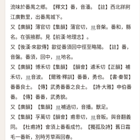
流味於番禺之鄕。【釋文】番，音潘。【註】西北牂牁
江廣數里，出番禺城下。
又【廣韻】薄官切【集韻】蒲官切，
音槃。番和，縣
𠀤
名。在張掖郡。見【前漢·地理志】。
又【後漢·來歙傳】歙從番須回中徑至略陽。【註】番，
音盤。番須，回中，
地名。
𠀤
又【廣韻】博禾切【集韻】【韻會】逋禾切【正韻】補
禾切，
音波。【爾雅·釋訓】番番，勇也。【書·秦誓】
𠀤
番番良士。【傳】武勇番番之良士。【詩·大雅】申伯番
番。【傳】番番，武勇貌。
又【廣韻】【集韻】
補過切，音播。獸足。
𠀤
又【集韻】孚萬切【韻會】甫患切，
音販。與音翻義
𠀤
同。【杜甫詩】會須上番看成竹。【獨孤及詩】舊日霜
毛一番新，別時芳草兩回春。