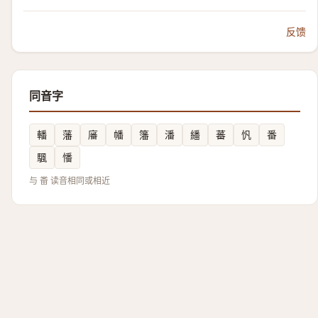
反馈
同音字
轓
藩
㢖
幡
籓
潘
繙
蕃
忛
番
颿
憣
与 畨 读音相同或相近