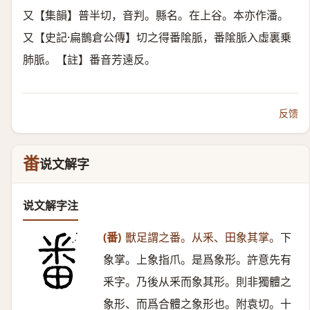
又【集韻】普半切，音判。縣名。在上谷。本亦作潘。
又【史記·扁鵲倉公傳】切之得番隂脈，番隂脈入虛裏乗
肺脈。【註】番音芳遠反。
反馈
畨
说文解字
说文解字注
(番)
獸足謂之番。从釆、田象其掌。
下
象掌。上象指爪。是爲象形。許意先有
釆字。乃後从釆而象其形。則非獨體之
象形、而爲合體之象形也。附袁切。十