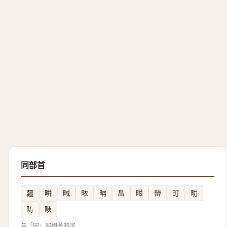
同部首
疆
畊
㽣
畩
畘
畠
㽧
㽦
町
㽖
畴
㽠
与「田」部相关的字