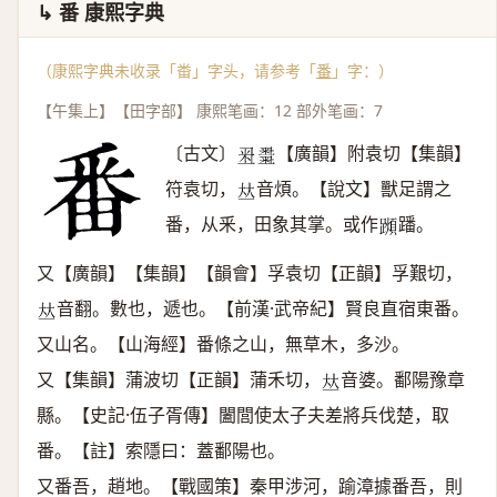
↳ 番 康熙字典
（康熙字典未收录「畨」字头，请参考「
番
」字：）
【午集上】【田字部】 康熙笔画：12 部外笔画：7
〔古文〕
【廣韻】附袁切【集韻】
𥸨
𥻫
符袁切，
音煩。【說文】獸足謂之
𠀤
番，从釆，田象其掌。或作
蹯。
𨆌
又【廣韻】【集韻】【韻會】孚袁切【正韻】孚艱切，
音翻。數也，遞也。【前漢·武帝紀】賢良直宿東番。
𠀤
又山名。【山海經】番條之山，無草木，多沙。
又【集韻】蒲波切【正韻】蒲禾切，
音婆。鄱陽豫章
𠀤
縣。【史記·伍子胥傳】闔閭使太子夫差將兵伐楚，取
番。【註】索隱曰：蓋鄱陽也。
又番吾，趙地。【戰國策】秦甲涉河，踰漳據番吾，則