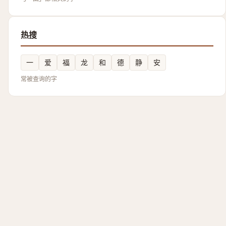
热搜
一
爱
福
龙
和
德
静
安
常被查询的字