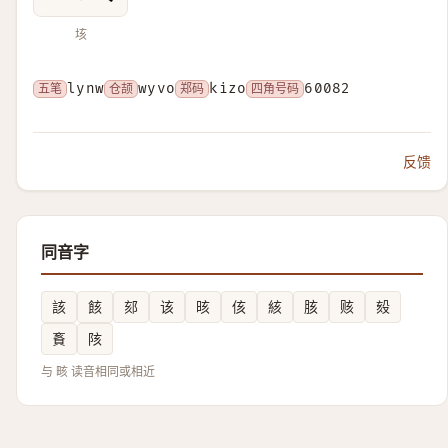
垓
五笔
lynw
仓颉
wyvo
郑码
kizo
四角号码
60082
反馈
同音字
該
䬵
郂
该
晐
侅
絯
胲
赅
㱾
賌
陔
与 畡 读音相同或相近