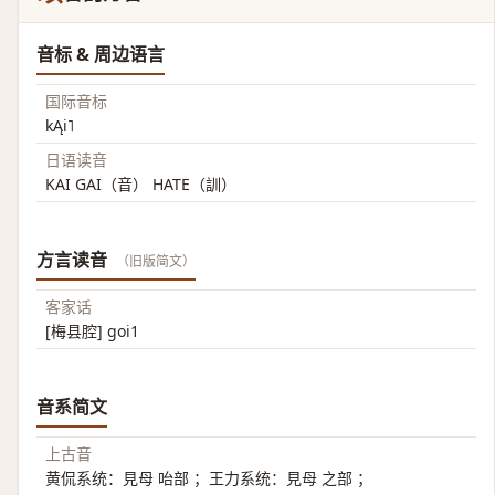
音标 & 周边语言
国际音标
kĄi˥
日语读音
KAI GAI（音） HATE（訓）
方言读音
（旧版简文）
客家话
[梅县腔] goi1
音系简文
上古音
黄侃系统：見母 咍部 ；王力系统：見母 之部 ；