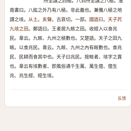
所至謂之四極。八到所至謂之八極。淮
南書曰。八紘之外乃有八極。非此義也。兼備八極之地
謂之垓。
从土。亥聲。
古哀切。一部。
國語曰。天子凥
九垓之田。
鄭語曰。王者居九畡之田。收經入以食兆
民。韋云。九畡、九州之極數也。又楚語。天子之田九
畡。以食兆民。韋云。九畡、九州之內有畡數也。食兆
民、民耕而食其中也。天子曰兆民。按畡者、垓字之異
也。韋云有垓數者、卽風俗通千生萬、萬生億、億生
兆、兆生經、經生垓。
反馈