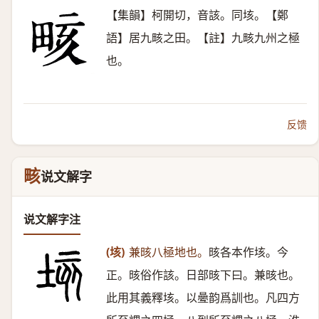
【集韻】柯開切，音該。同垓。【鄭
語】居九畡之田。【註】九畡九州之極
也。
反馈
畡
说文解字
说文解字注
(垓)
兼晐八極地也。
晐各本作垓。今
正。晐俗作該。日部晐下曰。兼晐也。
此用其義釋垓。以㬪韵爲訓也。凡四方