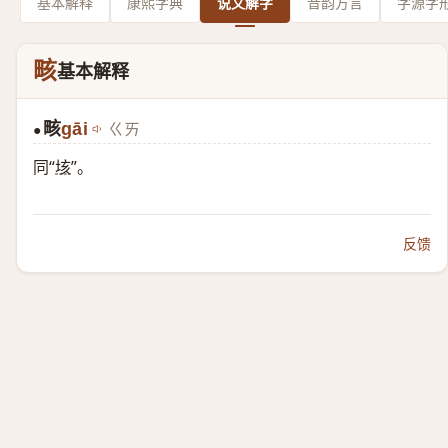
基本解释
康熙字典
说文解字
音韵方言
字源字
畡
基本解释
畡
gāi
ㄍㄞ
●
同“
垓
”。
反馈