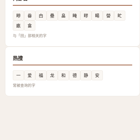
㽩
畚
甴
疉
畠
㽢
疁
畼
㽦
甿
畞
畣
与「田」部相关的字
热搜
一
爱
福
龙
和
德
静
安
常被查询的字