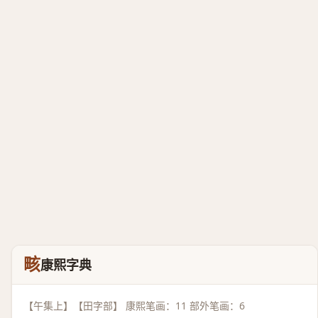
畡
康熙字典
【午集上】【田字部】 康熙笔画：11 部外笔画：6