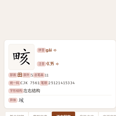
拼音
gāi
注音
ㄍㄞ
田
部首
部外
总笔画
5
11
统一码
CJK 7561
笔顺
25121415334
字形结构
左右结构
异体