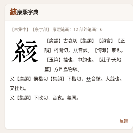
絯
康熙字典
【未集中】【糸字部】 康熙笔画：12 部外笔画：6
【廣韻】古哀切【集韻】【韻會】【正
韻】柯開切，
音該。【博雅】束也。
𠀤
【玉篇】挂也，中約也。【莊子·天地
篇】方且爲物絯。
又【廣韻】侯楷切【集韻】下楷切，
音駭。大絲也。
𠀤
又挂也。
又【集韻】下攺切，音亥。義同。
反馈