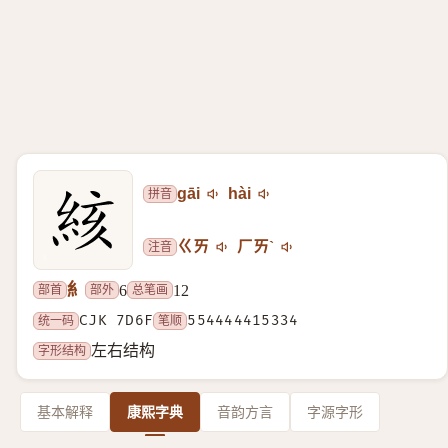
拼音
gāi
hài
注音
ㄍㄞ
ㄏㄞˋ
糹
部首
部外
总笔画
6
12
统一码
CJK 7D6F
笔顺
554444415334
字形结构
左右结构
基本解释
康熙字典
音韵方言
字源字形