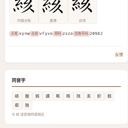
中国大陆
香港
台湾
五笔
xynw
仓颉
vfyvo
郑码
zszo
四角号码
20982
反馈
同音字
峐
䐩
姟
䜕
畡
䀭
陔
亥
妎
䬵
㕢
豥
与 絯 读音相同或相近