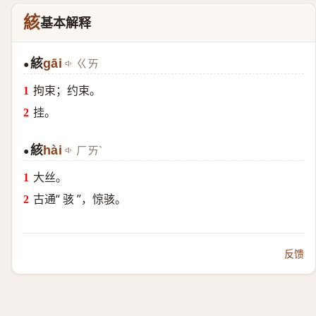
絯
基本解释
絯
gāi
ㄍㄞ
●
拘束；约束。
挂。
絯
hài
ㄏㄞˋ
●
大丝。
古通“ 骇 ”，惊骇。
反馈