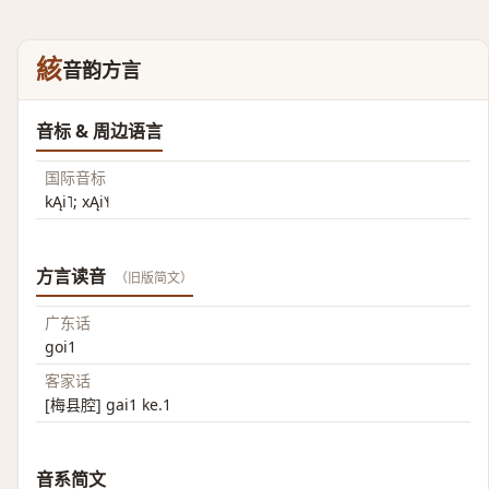
絯
音韵方言
音标 & 周边语言
国际音标
kĄi˥; xĄi˥˧
方言读音
（旧版简文）
广东话
goi1
客家话
[梅县腔] gai1 ke.1
音系简文