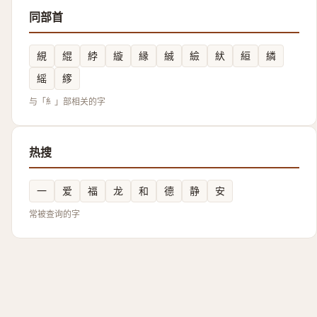
同部首
絸
緄
綍
縼
縁
絾
䌞
紎
絙
繗
䌊
䋾
与「糹」部相关的字
热搜
一
爱
福
龙
和
德
静
安
常被查询的字