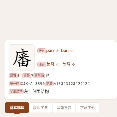
拼音
pān
bān
注音
ㄆㄢ
ㄅㄢ
广
部首
部外
总笔画
3
15
统一码
CJK-A 3896
笔顺
413343123425121
字形结构
左上包围结构
基本解释
康熙字典
音韵方言
字源字形