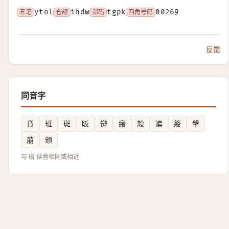
五笔
ytol
仓颉
ihdw
郑码
tgpk
四角号码
00269
反馈
同音字
賁
班
斑
眅
辬
瘢
般
斒
䈲
搫
萠
頒
与 㢖 读音相同或相近