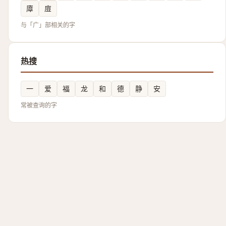
㢓
㢄
与「广」部相关的字
热搜
一
爱
福
龙
和
德
静
安
常被查询的字