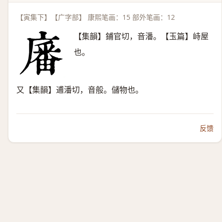
【寅集下】【广字部】 康熙笔画：15 部外笔画：12
【集韻】鋪官切，音潘。【玉篇】峙屋
也。
又【集韻】逋潘切，音般。儲物也。
反馈