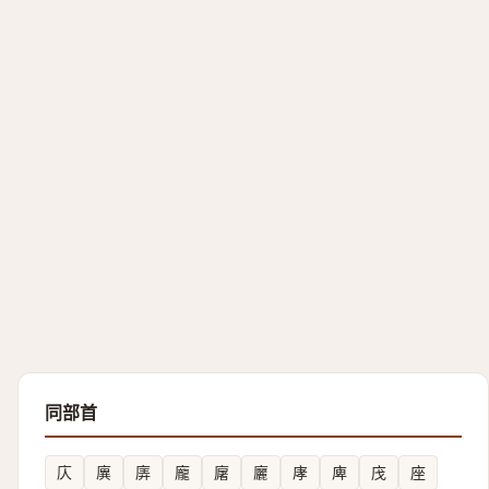
同部首
庂
廙
㢅
龐
廜
廲
庨
庳
㡲
座