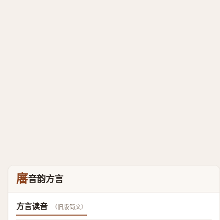
㢖
音韵方言
方言读音
（旧版简文）