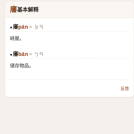
㢖
基本解释
㢖
pān
ㄆㄢ
●
峙屋。
㢖
bān
ㄅㄢ
●
储存物品。
反馈