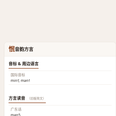
怋
音韵方言
音标 & 周边语言
国际音标
min˧˥; mən˧˥
方言读音
（旧版简文）
广东话
man5