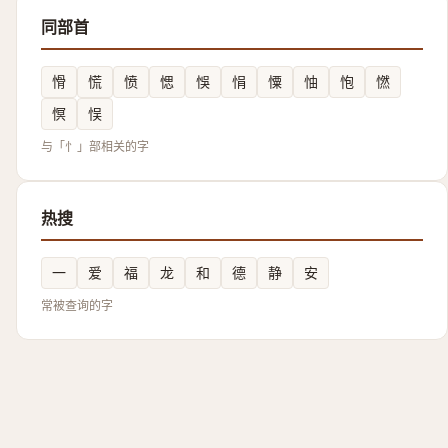
同部首
愲
慌
愤
愢
悞
悁
憟
怞
怉
㦓
慏
悮
与「忄」部相关的字
热搜
一
爱
福
龙
和
德
静
安
常被查询的字