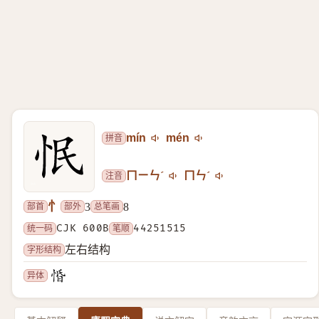
拼音
mín
mén
注音
ㄇㄧㄣˊ
ㄇㄣˊ
忄
部首
部外
总笔画
3
8
统一码
CJK 600B
笔顺
44251515
字形结构
左右结构
异体