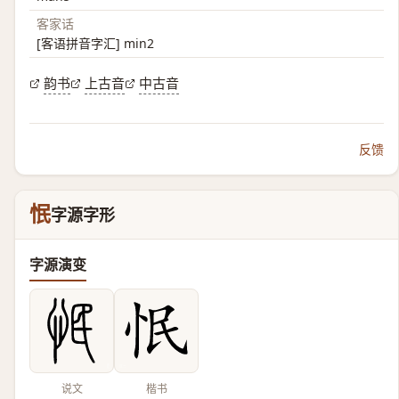
客家话
[客语拼音字汇] min2
韵书
上古音
中古音
反馈
怋
字源字形
字源演变
说文
楷书