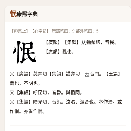
怋
康熙字典
【卯集上】【心字部】 康熙笔画：9 部外笔画：5
【廣韻】【集韻】
彌鄰切，音民。
𠀤
【廣韻】亂也。
又【廣韻】莫奔切【集韻】謨奔切，
音門。【玉篇】
𠀤
悶也，不明也。
又【集韻】呼昆切，音昏。與惛同。
又【集韻】䁕見切，音麫。泫湣，混合也。本作湣。或
作惽。亦省作怋。