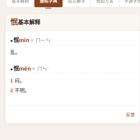
基本解释
康熙字典
说文解字
音韵方言
字源字
怋
基本解释
怋
mín
ㄇㄧㄣˊ
●
乱。
怋
mén
ㄇㄣˊ
●
闷。
不明。
反馈