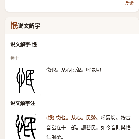
反馈
怋
说文解字
说文解字·怋
卷十
怓也。从心民聲。呼昆切
说文解字注
(怋)
怓也。从心。民聲。
呼昆切。按古
音當在十二部。讀若民。如今音則與惛
無別矣。