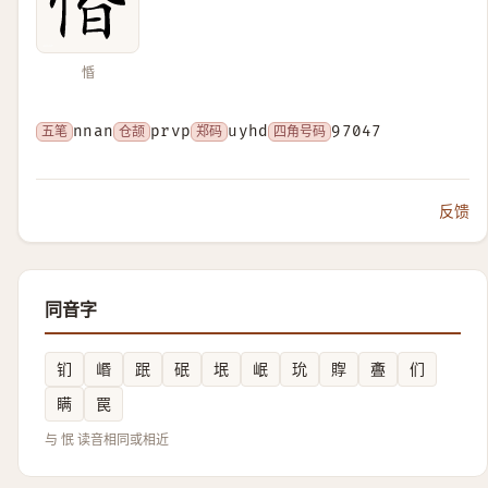
惛
五笔
nnan
仓颉
prvp
郑码
uyhd
四角号码
97047
反馈
同音字
钔
㟭
䟨
䂥
垊
岷
玧
賯
斖
们
瞒
罠
与 怋 读音相同或相近