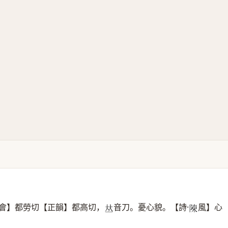
會】都勞切【正韻】都高切，
音刀。憂心貌。【詩·
風】心
𠀤
𨻰