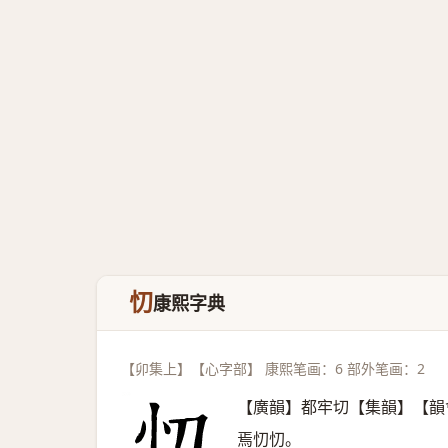
忉
康熙字典
【卯集上】【心字部】 康熙笔画：6 部外笔画：2
【廣韻】都牢切【集韻】【韻
焉忉忉。