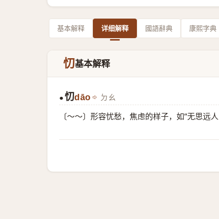
基本解释
详细解释
國語辭典
康熙字典
忉
基本解释
忉
dāo
ㄉㄠ
●
〔～～〕形容忧愁，焦虑的样子，如“无思远人