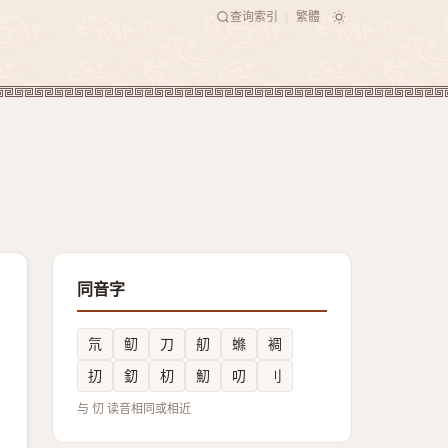
查询索引
繁體
|
同音字
氘
鱽
刀
舠
螩
裯
㧅
釖
朷
魛
叨
刂
与 忉 读音相同或相近