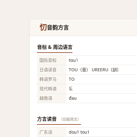
忉
音韵方言
音标 & 周边语言
国际音标
tɑu˥
日语读音
TOU（音） UREERU（訓）
韩语罗马
TO
现代韩语
도
越南语
đau
方言读音
（旧版简文）
广东话
dou1 tou1