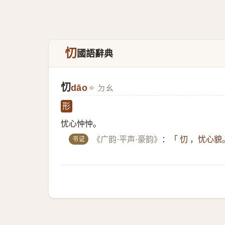
忉
國語辭典
忉
dāo
ㄉㄠ
形
忧心忡忡。
书证
《广韵·平声·豪韵》
：
「 忉 ，忧心貌