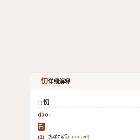
忉
详细解释
忉
◎
dāo
形
忧愁;忧伤
[grieved]