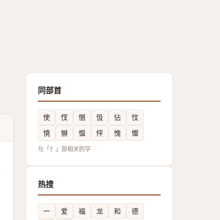
同部首
㤦
㣾
悃
忣
怗
忟
憢
懗
愠
怦
愧
戂
与「忄」部相关的字
热搜
一
爱
福
龙
和
德