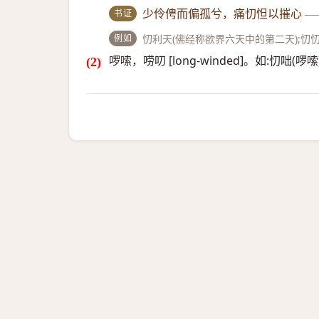
书证
少伶俜而偏孤兮，痛忉怛以摧心
—
例如
忉利天(佛经称欲界六天中的第二天);忉忉
啰嗦，唠叨 [long-winded]。如:忉咄(啰嗦