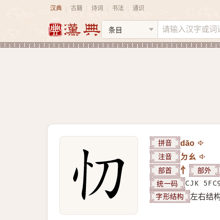
汉典
古籍
诗词
书法
通识
|
|
|
|
拼音
dāo
注音
ㄉㄠ
部首
忄
部外
统一码
CJK 5FC
字形结构
左右结