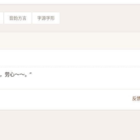
音韵方言
字源字形
，劳心～～。”
反