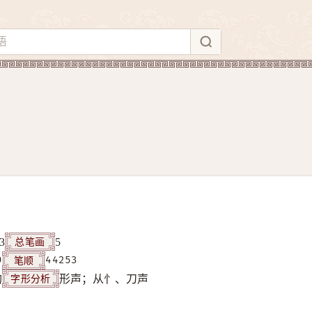
总笔画
3
5
笔顺
9
44253
字形分析
构
形声；从忄、刀声