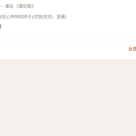
—
潘岳 《寡妇赋》
(忧心忡忡的样子);忉怛(忧伤，悲痛)
)
反