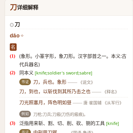
刀
详细解释
刀
◎
dāo
名
(象形。小篆字形，象刀形。汉字部首之一。本义:古
代兵器名)
同本义
[knife;soldier's sword;sabre]
书证
刀，兵也。象形
——
《说文》
刀，到也，以斩伐到其所乃击之也
——
《释名》
刀光照塞月，阵色明如昼
——
唐·崔国辅 《从军行》
例如
刀枪;刀兵;刀瘢(刀伤的瘢痕)。
泛指用来斩、割、切、削、砍、铡的工具
[knife]
书证
中刑用刀锯
——
《国语·鲁语》