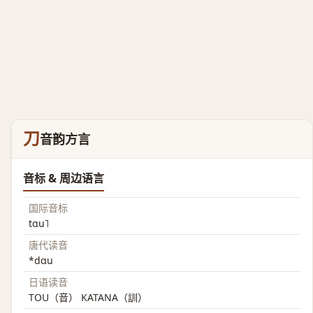
刀
音韵方言
音标 & 周边语言
国际音标
tɑu˥
唐代读音
*dɑu
日语读音
TOU（音） KATANA（訓）