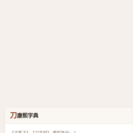
刀
康熙字典
【子集下】【刀字部】 康熙笔画：2