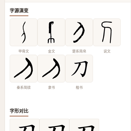
字源演变
甲骨文
金文
楚系简帛
说文
秦系简牍
隶书
楷书
字形对比