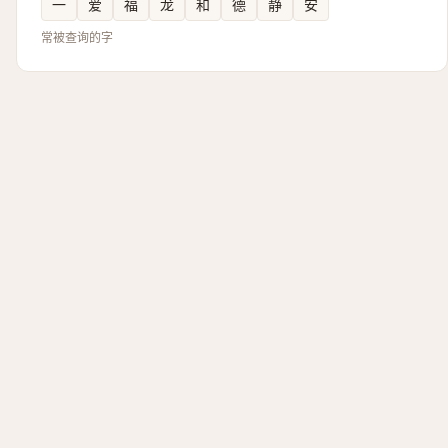
一
爱
福
龙
和
德
静
安
常被查询的字