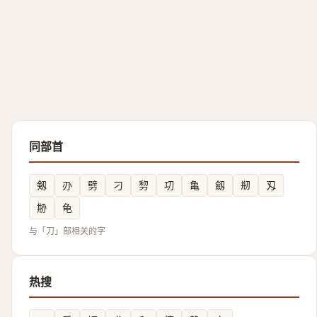
同部首
剱
刅
劈
刁
剓
㓛
亀
劔
剏
刄
刱
龟
与「刀」部相关的字
热搜