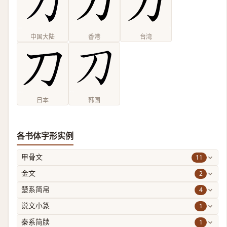
中国大陆
香港
台湾
日本
韩国
各书体字形实例
11
甲骨文
2
金文
4
楚系简帛
1
说文小篆
1
秦系简牍