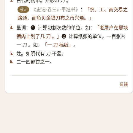
古代的钱币。外形如 刀 。
3.
书证
《史记·卷三○·平准书》
：
「农、工、商交易之
路通，而龟贝金钱刀布之币兴焉。」
量词：➊ ​ 计算切割次数的单位。如：
4.
「老屠户在那块
➋ ​ 计算纸张的单位。一百张为
猪肉上划了几 刀 。」
一 刀 。如：
。
「一 刀 稿纸」
姓。如明代有 刀 干孟。
5.
二一四部首之一。
6.
反馈