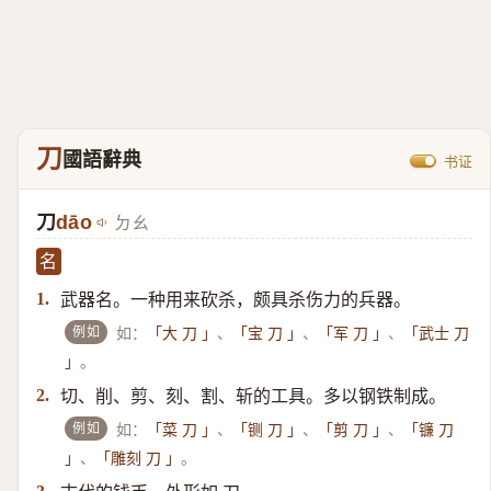
刀
國語辭典
书证
刀
dāo
ㄉㄠ
名
武器名。一种用来砍杀，颇具杀伤力的兵器。
1.
例如
如：
、
、
、
「大 刀 」
「宝 刀 」
「军 刀 」
「武士 刀
。
」
切、削、剪、刻、割、斩的工具。多以钢铁制成。
2.
例如
如：
、
、
、
「菜 刀 」
「铡 刀 」
「剪 刀 」
「镰 刀
、
。
」
「雕刻 刀 」