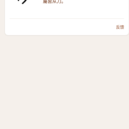
屬皆从刀。
反馈