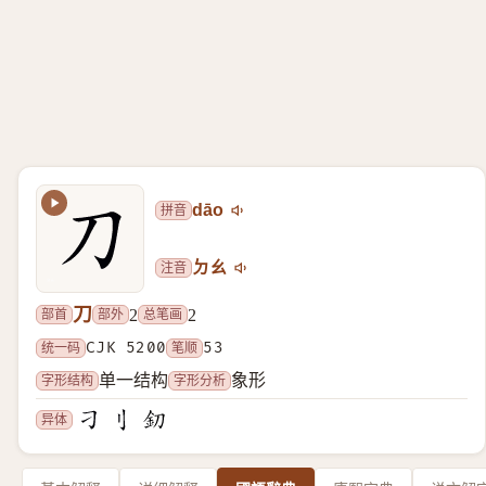
拼音
dāo
注音
ㄉㄠ
刀
部首
部外
总笔画
2
2
统一码
CJK 5200
笔顺
53
字形结构
字形分析
单一结构
象形
异体