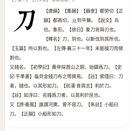
【唐韻】【集韻】【韻會】都勞切【正
韻】都高切，
到平聲。【說文】兵
𠀤
也。象形。【徐曰】象刀背與刃也。
【釋名】刀，到也。以斬伐到其所也。
【玉篇】所以割也。【左傳·襄三十一年】未能操刀而使
割也。
又錢名。【初學記】黃帝採首山之銅，始鑄爲刀。【史
記·平準書】龜貝金錢刀布之幣興焉。【註】索隱曰：刀
者，錢也。以其形如刀。【前漢·食貨志】利於刀。
【註】如淳曰：名錢爲刀者，以其利於民也。
又【詩·衞風】誰謂河廣，曾不容刀。【朱註】小船曰
刀。【正韻】小船形如刀。