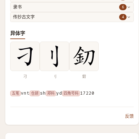
6
隶书
4
传抄古文字
异体字
刁
刂
釖
五笔
vnt
仓颉
sh
郑码
yd
四角号码
17220
反馈