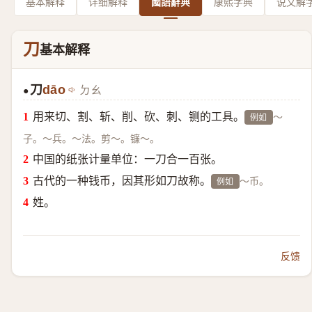
基本解释
详细解释
國語辭典
康熙字典
说文解
刀
基本解释
刀
dāo
ㄉㄠ
●
用来切、割、斩、削、砍、刺、铡的工具。
～
例如
子。～兵。～法。剪～。镰～。
中国的纸张计量单位：一刀合一百张。
古代的一种钱币，因其形如刀故称。
～币。
例如
姓。
反馈