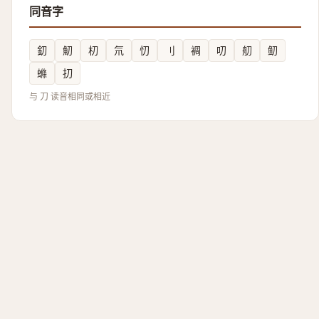
同音字
釖
魛
朷
氘
忉
刂
裯
叨
舠
鱽
螩
㧅
与 刀 读音相同或相近