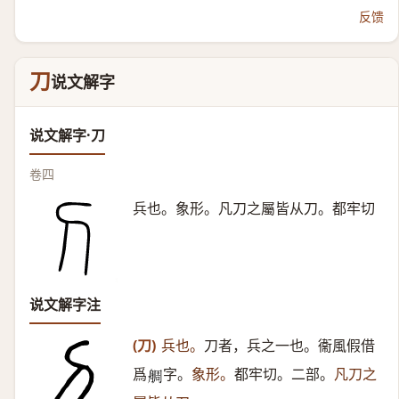
反馈
刀
说文解字
说文解字·刀
卷四
兵也。象形。凡刀之屬皆从刀。都牢切
说文解字注
(刀)
兵也。
刀者，兵之一也。衞風假借
爲
字。
象形。
都牢切。二部。
凡刀之
𦩍