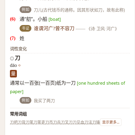
例如
刀儿(古代钱币的通称。因其形状如刀，故有此称)
通“舠”。小船
[boat]
书证
谁谓河广?曾不容刀
——
《诗·卫风·河广》
姓
词性变化
刀
◎
dāo
量
通常以一百张(一百页)纸为一刀
[one hundred sheets of
paper]
例如
我买了两刀
常用词组
刀把
刀背
刀笔
刀笔吏
刀币
刀兵
刀叉
刀刀见血
刀法
刀锋
显示更多...