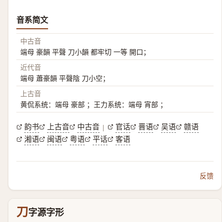
音系简文
中古音
端母 豪韻 平聲 刀小韻 都牢切 一等 開口；
近代音
端母 蕭豪韻 平聲陰 刀小空；
上古音
黄侃系统：端母 豪部 ；王力系统：端母 宵部 ；
韵书
上古音
中古音
官话
晋语
吴语
赣语
|
湘语
闽语
粤语
平话
客语
反馈
刀
字源字形