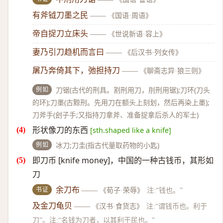
有斧钺刀墨之民
——
《国语·周语》
帝自捉刀立床头
——
《世说新语·容上》
妻乃引刀趋机而言曰
——
《后汉书·列女传》
屠乃奔倚其下，弛担持刀
——
《聊斋志异·狼三则》
例如
刀锯(古代的刑具。割刑用刀，刖刑用锯);刀环(刀头
的环);刀墨(古黥刑。先用刀在额头上刻划，然后再染上墨);
刀斧手(刽子手;又指持刀拿斧、准备捉拿后杀人的军士)
形状像刀的东西
[sth.shaped like a knife]
例如
冰刀;刀圭(指古代量取药物的小匙)
即刀币 [knife money]，中国的一种古钱币，其形如
刀
书证
余刀布
——
《荀子·荣辱》
注:“钱也。”
及金刀龟贝
——
《汉书·食货志》
注:“谓钱币也。利于
刀”。注:“名钱为刀者，以其利于民也。”