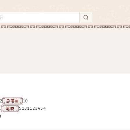
总笔画
2
10
笔顺
E
5131123454
构