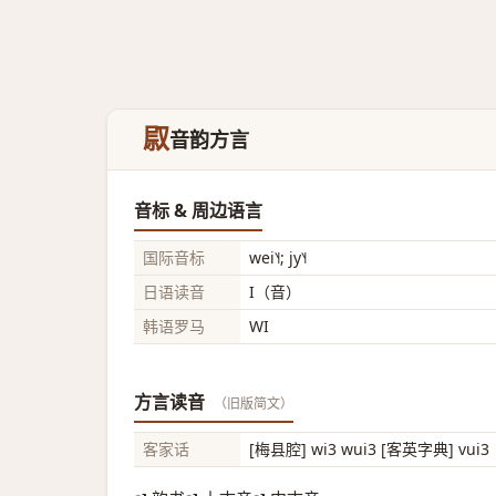
叞
音韵方言
音标 & 周边语言
国际音标
wei˥˧; jy˥˧
日语读音
I（音）
韩语罗马
WI
方言读音
（旧版简文）
客家话
[梅县腔] wi3 wui3 [客英字典] vui3