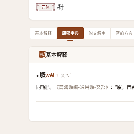
异体
基本解释
康熙字典
说文解字
音韵方言
叞
基本解释
叞
wèi
ㄨㄟˋ
●
同“
尉
”。
：“叞，音
《篇海類編•通用類•又部》