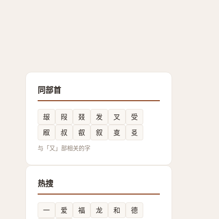
同部首
叝
叚
叕
发
叉
受
㕞
叔
㕡
叙
㕝
㕛
与「又」部相关的字
热搜
一
爱
福
龙
和
德