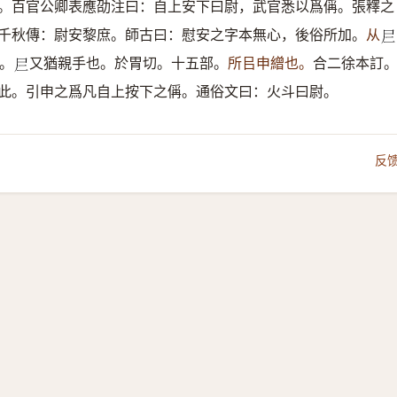
。百官公卿表應劭注曰：自上安下曰尉，武官悉以爲偁。張釋之
千秋傳：尉安黎庶。師古曰：慰安之字本無心，後俗所加。
从
𡰥
。
又猶親手也。於胃切。十五部。
所㠯申繒也。
合二徐本訂
𡰥
此。引申之爲凡自上按下之偁。通俗文曰：火斗曰尉。
反