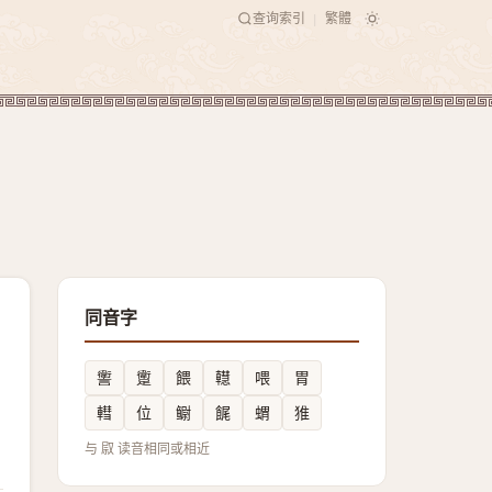
查询索引
繁體
|
同音字
讆
躗
餵
䡺
喂
胃
轊
位
鳚
䬿
蝟
猚
与 叞 读音相同或相近