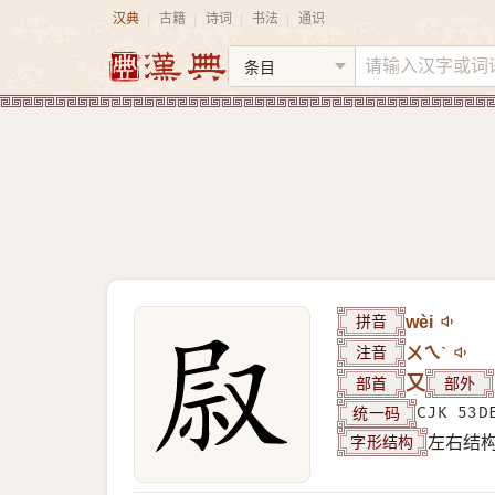
汉典
古籍
诗词
书法
通识
|
|
|
|
拼音
wèi
注音
ㄨㄟˋ
部首
又
部外
统一码
CJK 53D
字形结构
左右结