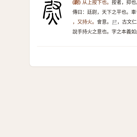
(尉)
从上按下也。
按者，抑也
傳曰：廷尉，天下之平也。車
，又持火。
會意。
，古文仁
𡰥
說手持火之意也。字之本義如