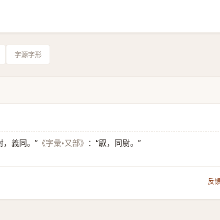
字源字形
尉，義同。”
：“叞，同尉。”
《字彙•又部》
反