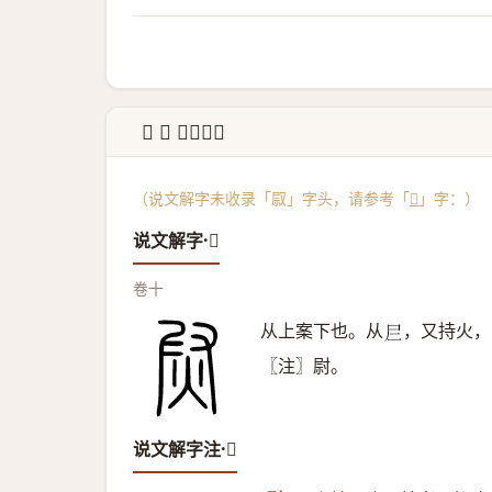
↳ 𤈫 说文解字
（说文解字未收录「叞」字头，请参考「
𤈫
」字：）
说文解字·𤈫
卷十
从上案下也。从
，又持火，
𡰥
〖注〗尉。
说文解字注·𤈫