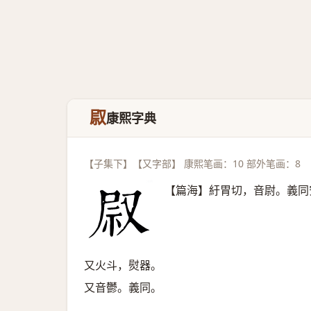
叞
康熙字典
【子集下】【又字部】 康熙笔画：10 部外笔画：8
【篇海】紆胃切，音尉。義同
又火斗，熨器。
又音鬱。義同。