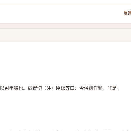
反
以尉申繒也。於胃切〖注〗臣鉉等曰：今俗別作熨，非是。