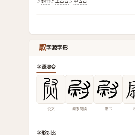
韵书
上古音
中古音
叞
字源字形
字源演变
说文
秦系简牍
隶书
字形对比