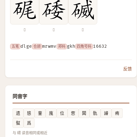
𥒮
𥓔
𥔃
五笔
dlge
仓颉
mrwmv
郑码
gkh
四角号码
16632
反馈
同音字
遗
㥨
䥆
廆
位
㦣
䦱
骩
䜜
痏
螱
爲
与 碨 读音相同或相近