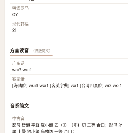
韩语罗马
OY
现代韩语
외
方言读音
（旧版简文）
广东话
wai3 wui1
客家话
[海陆腔] wui3 woi1 [客英字典] voi1 [台湾四县腔] wi3 woi1
音系简文
中古音
影母 皆韻 平聲 崴小韻 乙（𣅜）〔乖〕切 二等 合口；影母 賄
韻 上聲 猥小韻 烏賄切 一等 合口；