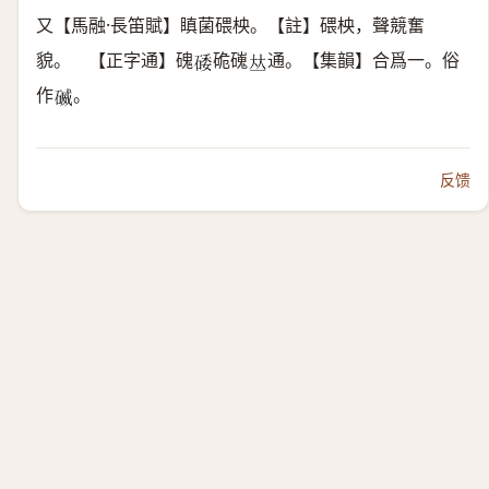
又【馬融·長笛賦】瞋菌碨柍。【註】碨柍，聲競奮
貌。 【正字通】磈
硊䃬
通。【集韻】合爲一。俗
𥓔
𠀤
作
。
𥔃
反馈