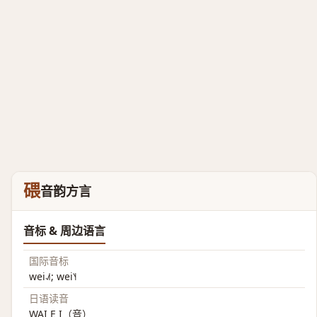
碨
音韵方言
音标 & 周边语言
国际音标
wei˨˩˦; wei˥˧
日语读音
WAI E I（音）