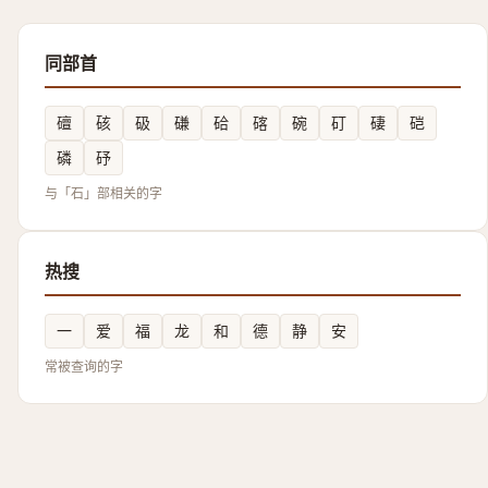
同部首
䃪
硋
砐
磏
硆
碦
碗
矴
䃀
硙
磷
䂛
与「石」部相关的字
热搜
一
爱
福
龙
和
德
静
安
常被查询的字