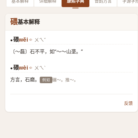
基本解释
详细解释
康熙字典
音韵方言
字源字
碨
基本解释
碨
wěi
ㄨㄟˇ
●
〔～磊〕石不平，如“～～山垄。”
碨
wèi
ㄨㄟˋ
●
方言，石磨。
碾～。推～。
例如
反馈