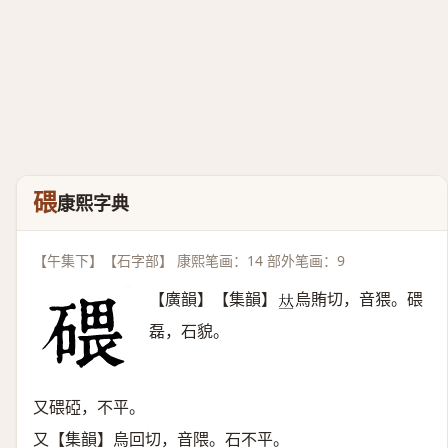
碨
康熙字典
【午集下】【石字部】 康熙笔画：14 部外笔画：9
【廣韻】【集韻】
烏賄切，音猥。碨
𠀤
磊，石貌。
又碨䃁，不平。
又【集韻】烏回切，音隈。石不平。