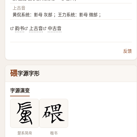
上古音
黄侃系统：影母 灰部 ；王力系统：影母 微部 ；
韵书
上古音
中古音
反馈
碨
字源字形
字源演变
楚系简帛
楷书