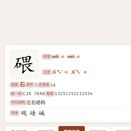
拼音
wěi
wèi
注音
ㄨㄟˇ
ㄨㄟˋ
石
部首
部外
总笔画
5
14
统一码
CJK 78A8
笔顺
13251251211534
字形结构
左右结构
异体