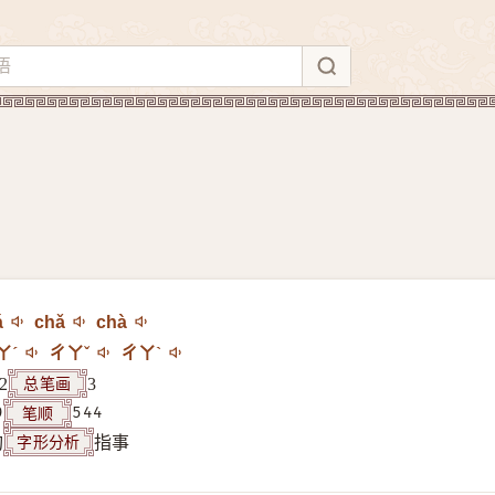
á
chǎ
chà
ㄚˊ
ㄔㄚˇ
ㄔㄚˋ
总笔画
2
3
笔顺
9
544
字形分析
构
指事