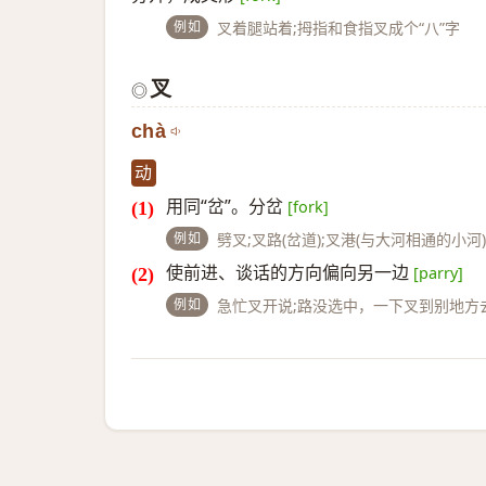
例如
叉着腿站着;拇指和食指叉成个“八”字
叉
◎
chà
动
用同“岔”。分岔
[fork]
例如
劈叉;叉路(岔道);叉港(与大河相通的小河
使前进、谈话的方向偏向另一边
[parry]
例如
急忙叉开说;路没选中，一下叉到别地方