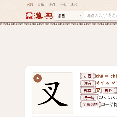
汉典
古籍
诗词
书法
通识
|
|
|
|
拼音
chā
ch
注音
ㄔㄚ
ㄔ
部首
又
部外
统一码
CJK 53C
字形结构
单一结