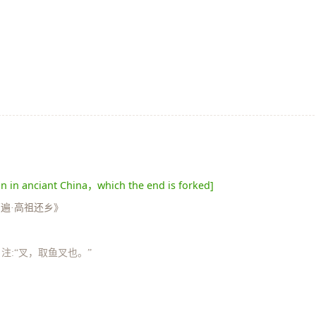
 in anciant China，which the end is forked]
哨遍·高祖还乡》
注:“叉，取鱼叉也。”