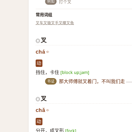
例如
打个叉
常用词组
叉车
叉锄
叉手
叉腰
叉鱼
叉
◎
chá
动
挡住，卡住
[block up;jam]
书证
那大师傅就叉着门，不叫我们走
—
叉
◎
chǎ
动
分开，成叉形
[fork]