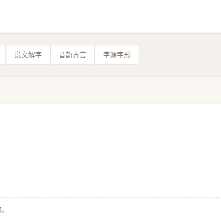
说文解字
音韵方言
字源字形
口。