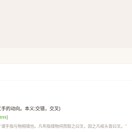
叉手的动向。本义:交错，交叉)
ross]
:“谓手指与物相错也。凡布指错物间而取之曰叉，因之凡岐头皆曰叉。”