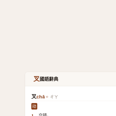
叉
國語辭典
叉
chā
ㄔㄚ
动
交错。
1.