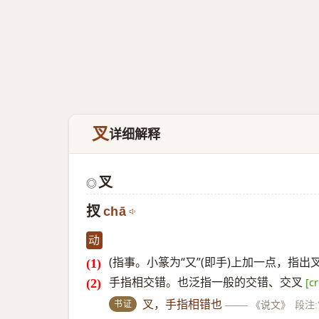
叉
详细解释
叉
◎
扠
chā
动
(指事。小篆为“又”(即手)上加一点，指出
手指相交错。也泛指一般的交错、交叉
[c
书证
叉，手指相错也
——
《说文》
段注