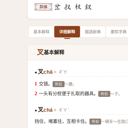
异体
基本解释
详细解释
國語辭典
康熙字典
叉
基本解释
叉
chā
ㄔㄚ
●
交错。
～腰。
例如
一头有分杈便于扎取的器具。
～子。
例如
叉
chá
ㄔㄚˊ
●
挡住，堵塞住，互相卡住。
一辆车～在路
例如