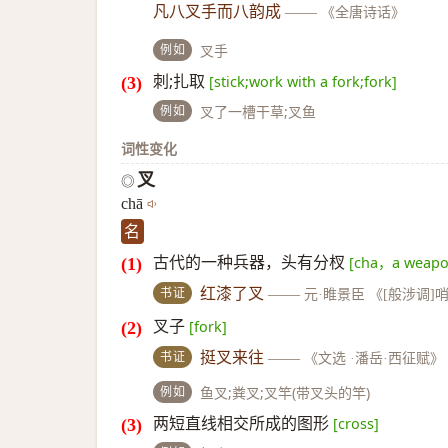
凡八叉手而八韵成
——
《全唐诗话》
例如
叉手
刺;扎取
[stick;work with a fork;fork]
例如
叉了一槽干草;叉鱼
词性变化
叉
◎
chā
名
古代的一种兵器，头有分杈
[cha，a weapon
书证
红漆了叉
——
元·睢景臣 《[般涉调]
叉子
[fork]
书证
挺叉来往
——
《文选 ·潘岳·西征赋》
例如
鱼叉;粪叉;叉竿(带叉头的竿)
两短直线相交所成的图形
[cross]