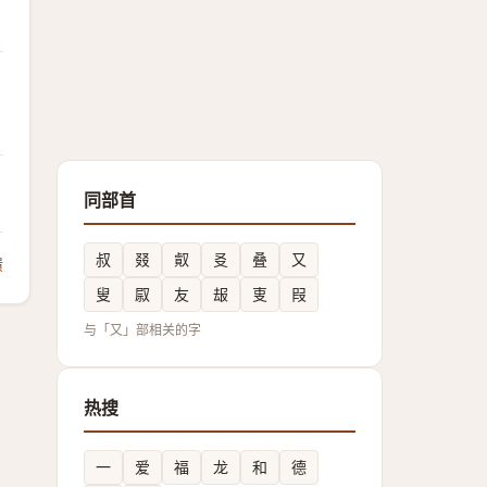
同部首
叔
叕
㕢
㕛
叠
又
馈
叟
叞
友
叝
叓
叚
与「又」部相关的字
热搜
一
爱
福
龙
和
德