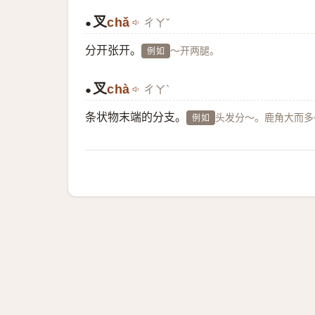
叉
chǎ
ㄔㄚˇ
●
分开张开。
～开两腿。
例如
叉
chà
ㄔㄚˋ
●
条状物末端的分支。
头发分～。鹿角大而多
例如