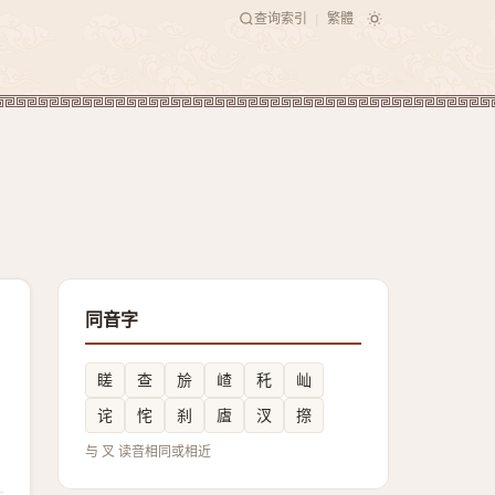
查询索引
繁體
|
同音字
䁟
查
㫅
嵖
秅
屾
诧
㤞
刹
㢒
汊
摖
与 叉 读音相同或相近