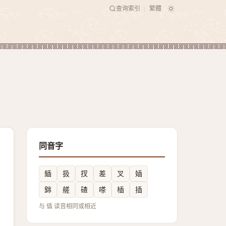
查询索引
繁體
|
同音字
鍤
扱
扠
差
叉
㛼
銟
艖
碴
嗏
㮑
插
与 偛 读音相同或相近