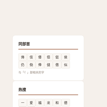
同部首
俦
伎
倭
俹
侹
侯
仍
俲
俸
㒓
傯
似
与「亻」部相关的字
热搜
一
爱
福
龙
和
德