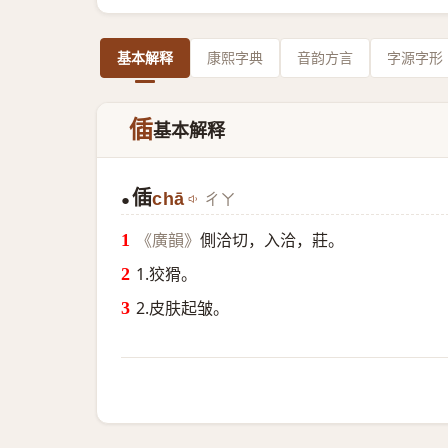
基本解释
康熙字典
音韵方言
字源字形
偛
基本解释
偛
chā
ㄔㄚ
●
側洽切，入洽，莊。
《廣韻》
1.狡猾。
2.皮肤起皱。