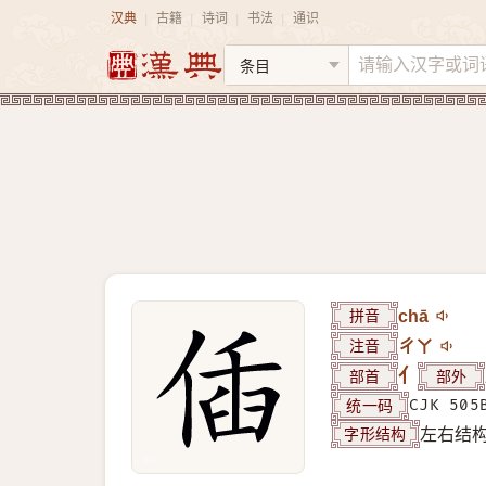
汉典
古籍
诗词
书法
通识
|
|
|
|
拼音
chā
注音
ㄔㄚ
部首
亻
部外
统一码
CJK 505
字形结构
左右结