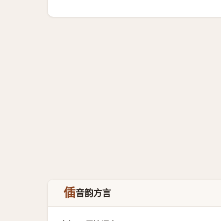
偛
音韵方言