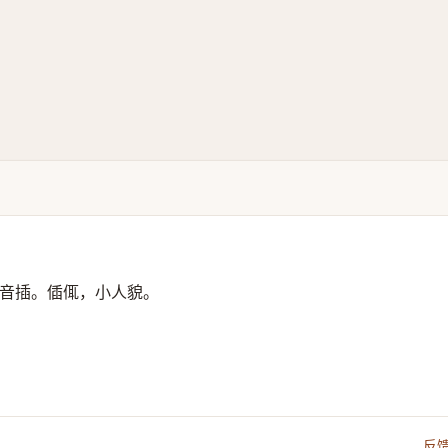
音插。偛㑙，小人貌。
反