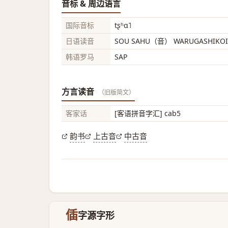
音标 & 周边语言
国际音标
tʂʰɑ˥
日语读音
SOU SAHU（音） WARUGASHIK
韩语罗马
SAP
方言读音
（旧版简文）
客家话
[客语拼音字汇] cab5
韵书
上古音
中古音
偛
字源字形