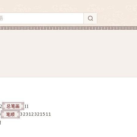
总笔画
2
11
笔顺
B
32312321511
构