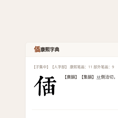
偛
康熙字典
【子集中】【人字部】 康熙笔画：11 部外笔画：9
【廣韻】【集韻】
側洽切，
𠀤