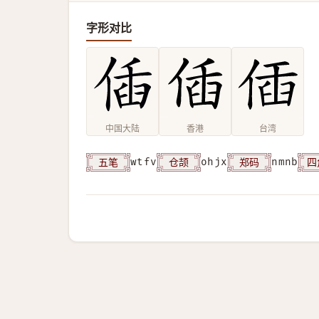
字形对比
中国大陆
香港
台湾
五笔
仓颉
郑码
四
wtfv
ohjx
nmnb