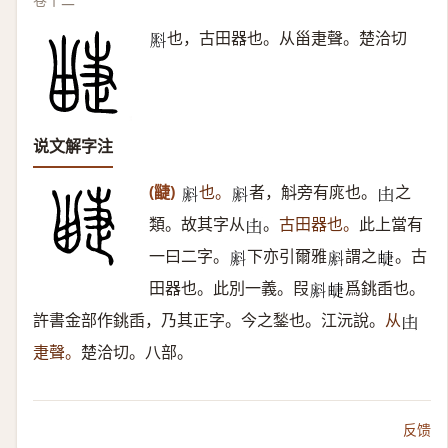
也，古田器也。从甾疌聲。楚洽切
𣂀
说文解字注
(疀)
也。
者，斛旁有庣也。
之
𣂁
𣂁
𠙹
類。故其字从
。
古田器也。
此上當有
𠙹
一曰二字。
下亦引爾雅
謂之
。古
𣂁
𣂁
𤲣
田器也。此別一義。叚
爲銚臿也。
𣂁
𤲣
許書金部作銚臿，乃其正字。今之鍫也。江沅說。
从
𠙹
疌聲。
楚洽切。八部。
反馈