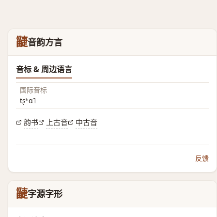
疀
音韵方言
音标 & 周边语言
国际音标
tʂʰɑ˥
韵书
上古音
中古音
反馈
疀
字源字形