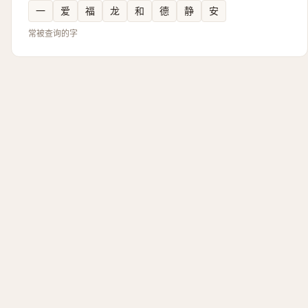
一
爱
福
龙
和
德
静
安
常被查询的字