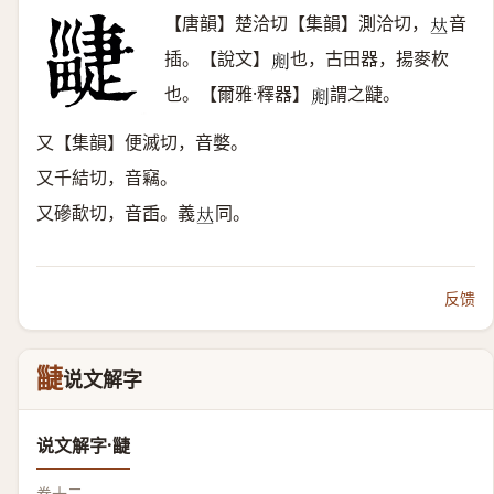
【唐韻】楚洽切【集韻】測洽切，
音
𠀤
插。【說文】
也，古田器，揚麥杴
𠝡
也。【爾雅·釋器】
謂之疀。
𠝡
又【集韻】便滅切，音嫳。
又千結切，音竊。
又磣歃切，音臿。義
同。
𠀤
反馈
疀
说文解字
说文解字·疀
卷十二