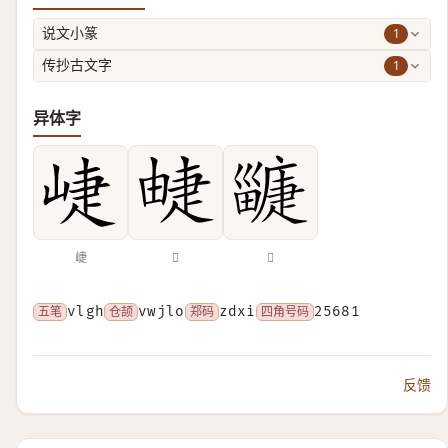
1
说文小篆
1
传抄古文字
异体字
崨
𤲣
𤳲
五笔
vlgh
仓颉
vwjlo
郑码
zdxi
四角号码
25681
反馈