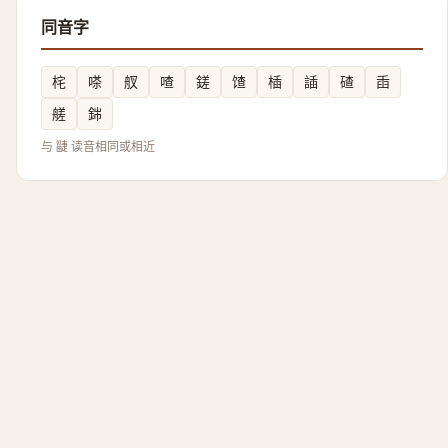
同音字
㭦
嗏
䑡
喳
鎈
馇
㮑
䛽
碴
臿
艖
銟
与 疀 读音相同或相近