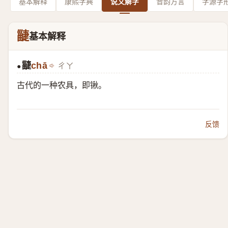
基本解释
康熙字典
说文解字
音韵方言
字源字
疀
基本解释
疀
chā
ㄔㄚ
●
古代的一种农具，即锹。
反馈