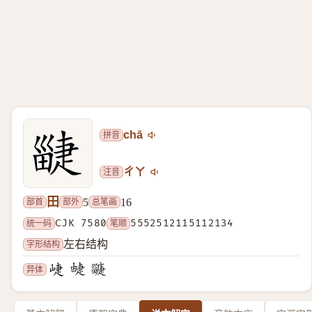
拼音
chā
注音
ㄔㄚ
田
部首
部外
总笔画
5
16
统一码
CJK 7580
笔顺
5552512115112134
字形结构
左右结构
异体