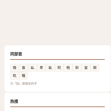
同部首
㽪
畨
畆
㽚
畒
㽟
畅
畍
畲
畊
㽘
疅
与「田」部相关的字
热搜