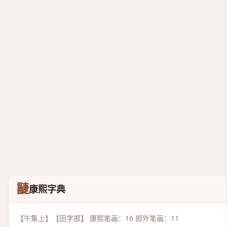
疀
康熙字典
【午集上】【田字部】 康熙笔画：16 部外笔画：11