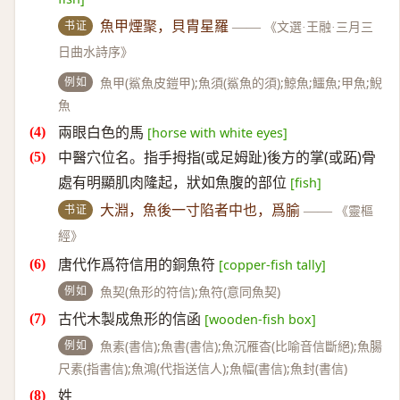
书证
魚甲煙聚，貝胄星羅
——
《文選·王融·三月三
日曲水詩序》
例如
魚甲(鯊魚皮鎧甲);魚須(鯊魚的須);鯨魚;鱷魚;甲魚;鯢
魚
兩眼白色的馬
[horse with white eyes]
中醫穴位名。指手拇指(或足姆趾)後方的掌(或跖)骨
處有明顯肌肉隆起，狀如魚腹的部位
[fish]
书证
大淵，魚後一寸陷者中也，爲腧
——
《靈樞
經》
唐代作爲符信用的銅魚符
[copper-fish tally]
例如
魚契(魚形的符信);魚符(意同魚契)
古代木製成魚形的信函
[wooden-fish box]
例如
魚素(書信);魚書(書信);魚沉雁杳(比喻音信斷絕);魚腸
尺素(指書信);魚鴻(代指送信人);魚幅(書信);魚封(書信)
姓