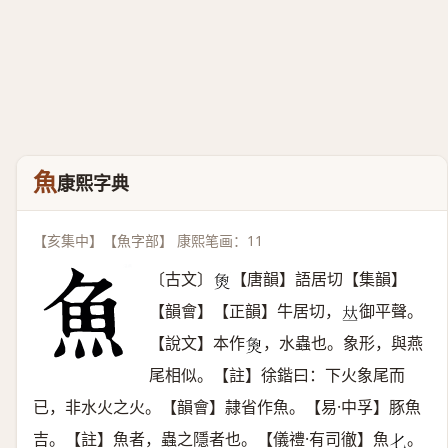
魚
康熙字典
【亥集中】【魚字部】 康熙笔画：11
〔古文〕
【唐韻】語居切【集韻】
𤉯
【韻會】【正韻】牛居切，
御平聲。
𠀤
【說文】本作
，水蟲也。象形，與燕
𤋳
尾相似。【註】徐鍇曰：下火象尾而
已，非水火之火。【韻會】隷省作魚。【易·中孚】豚魚
吉。【註】魚者，蟲之隱者也。【儀禮·有司徹】魚
。
𠤎