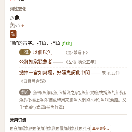
词性变化
魚
◎
魚
yú
動
“漁”的古字。打魚，捕魚
[fish]
书证
以佃以魚
——
《易·繫辭下》
公將如棠觀魚者
——
《左傳·隱公五年》
拋掉一官如糞壤，好隨魚舸此中間
——
宋·孔武仲
《自實豐倉歸》
例如
魚罟(魚網);魚戶(捕漁之家);魚船(釣魚或捕魚的船隻);
魚釣(釣魚);魚榔(捕魚時用來驚魚入網的木棒);魚舸(漁船。又
作“魚舲”);魚罩(捕魚竹罩)
常用词组
魚白
魚鰾
魚餅
魚艙
魚池
魚翅
魚脣
魚刺
魚肚
魚肚白
显示更多...