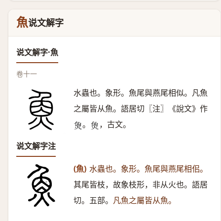
魚
说文解字
说文解字·魚
卷十一
水蟲也。象形。魚尾與燕尾相似。凡魚
之屬皆从魚。語居切〖注〗《說文》作
。
，古文。
𤋳
𤉯
说文解字注
(魚)
水蟲也。象形。魚尾與燕尾相佀。
其尾皆枝，故象枝形，非从火也。語居
切。五部。
凡魚之屬皆从魚。