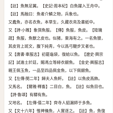
【註】魚無足翼。【史記·周本紀】白魚躍入王舟中。
【註】馬融曰：魚者介鱗之物，兵象也。
又蠹魚，亦名衣魚，本草生，久藏衣帛及書紙中。
又【詩·小雅】象弭魚服。【傳】魚服，魚皮。【陸璣
疏】魚服，魚獸之皮也。似猪，東海有之。一名魚貍，
其皮背上斑文，腹下純靑，今以爲弓鞬步叉者也。
又【唐書·車服志】初罷龜袋，復給以魚。【遼史·興宗
記】試進士於廷，賜馮立等緋衣銀魚。【金史·輿服志】
親王佩玉魚，一品至四品佩金魚，以下佩銀魚。
又【左傳·閔二年】歸夫人魚軒。【註】以魚皮爲飾。
又馬名。【爾雅·釋畜】二目白，魚。【註】似魚目也。
【詩·魯頌】有驔有魚。
又地名。【左傳·僖二年】齊寺人貂漏師于多魚。
又【文十六年】惟裨儵魚，人實逐之。【註】魚，魚復