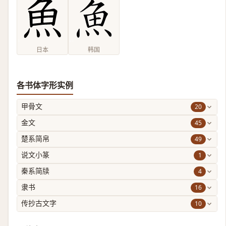
日本
韩国
各书体字形实例
20
甲骨文
45
金文
49
楚系简帛
1
说文小篆
4
秦系简牍
16
隶书
10
传抄古文字