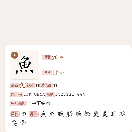
拼音
yú
注音
ㄩˊ
魚
部首
部外
总笔画
11
11
统一码
CJK 9B5A
笔顺
35251214444
字形结构
上中下结构
简体
异体