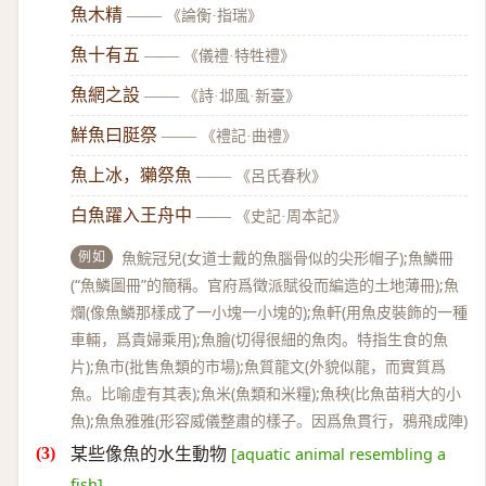
魚木精
——
《論衡·指瑞》
魚十有五
——
《儀禮·特牲禮》
魚網之設
——
《詩·邶風·新臺》
鮮魚曰脡祭
——
《禮記·曲禮》
魚上冰，獺祭魚
——
《呂氏春秋》
白魚躍入王舟中
——
《史記·周本記》
例如
魚鯇冠兒(女道士戴的魚腦骨似的尖形帽子);魚鱗冊
(“魚鱗圖冊”的簡稱。官府爲徵派賦役而編造的土地薄冊);魚
爛(像魚鱗那樣成了一小塊一小塊的);魚軒(用魚皮裝飾的一種
車輛，爲貴婦乘用);魚膾(切得很細的魚肉。特指生食的魚
片);魚市(批售魚類的市場);魚質龍文(外貌似龍，而實質爲
魚。比喻虛有其表);魚米(魚類和米糧);魚秧(比魚苗稍大的小
魚);魚魚雅雅(形容威儀整肅的樣子。因爲魚貫行，鴉飛成陣)
某些像魚的水生動物
[aquatic animal resembling a
fish]