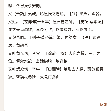
縣，今巴東永安縣。
又【晉語】夷鼓，彤魚氏之甥也。【註】彤魚，國名。
又姓。【左傳·成十五年】魚石爲左師。【史記·秦本紀】
秦之先爲嬴姓，其後分封，以國爲姓，有修魚氏。
又與吾同。【列子·黃帝篇】姬，魚語女。【註】姬讀
居，魚讀吾。
又叶魚羈切，音宜。【徐幹·七喩】大宛之犧，三江之
魚。雲鶬水鵠，禽蹯豹胎。胎音怡。
又叶語鳩切，音牛。【庾闡詩】煉形去人俗，飄忽乗雲
遊。暫憩扶桑隂，忽見東岳魚。
反馈