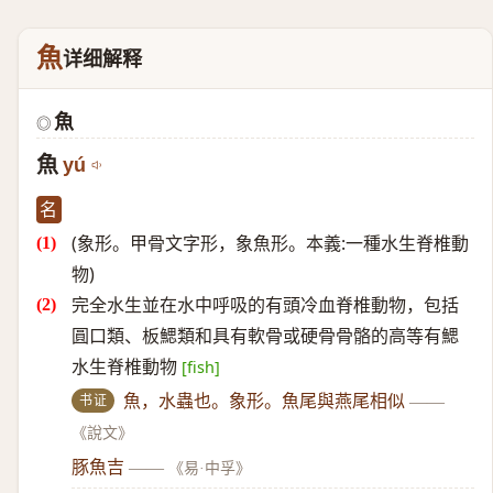
魚
详细解释
魚
◎
魚
yú
名
(象形。甲骨文字形，象魚形。本義:一種水生脊椎動
物)
完全水生並在水中呼吸的有頭冷血脊椎動物，包括
圓口類、板鰓類和具有軟骨或硬骨骨骼的高等有鰓
水生脊椎動物
[fish]
书证
魚，水蟲也。象形。魚尾與燕尾相似
——
《說文》
豚魚吉
——
《易·中孚》