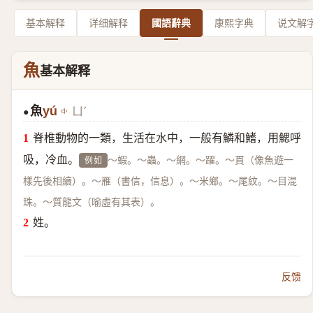
基本解释
详细解释
國語辭典
康熙字典
说文解
魚
基本解释
魚
yú
ㄩˊ
●
脊椎動物的一類，生活在水中，一般有鱗和鰭，用鰓呼
吸，冷血。
～蝦。～蟲。～網。～躍。～貫（像魚遊一
例如
樣先後相續）。～雁（書信，信息）。～米鄉。～尾紋。～目混
珠。～質龍文（喻虛有其表）。
姓。
反馈