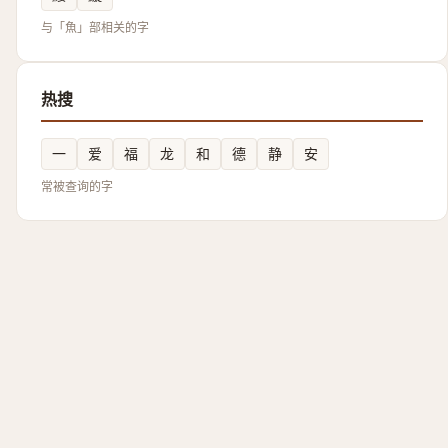
与「魚」部相关的字
热搜
一
爱
福
龙
和
德
静
安
常被查询的字