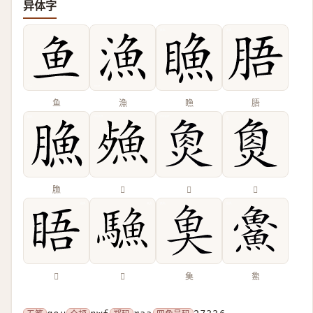
异体字
鱼
漁
䁩
䏸
䐳
𣩕
𤉯
𤋳
𥆐
𩥭
𩵋
𩺰