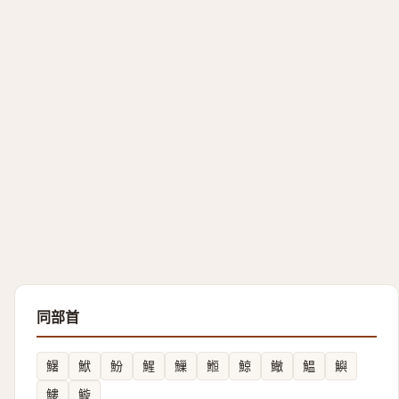
同部首
鱪
鮲
魵
鯹
䲃
䱴
鯨
䲄
鰛
鱮
䱾
䲂