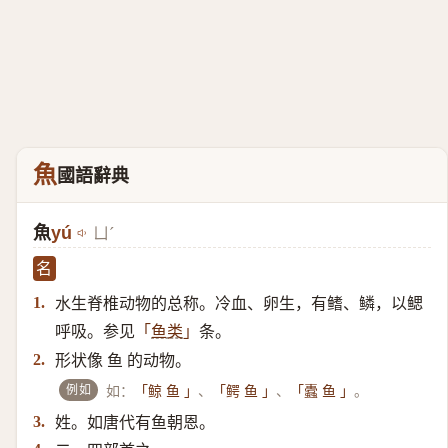
魚
國語辭典
魚
yú
ㄩˊ
名
水生脊椎动物的总称。冷血、卵生，有鳍、鳞，以鳃
1.
呼吸。参见
条。
「
鱼类
」
形状像 鱼 的动物。
2.
例如
如：
、
、
。
「鲸 鱼 」
「鳄 鱼 」
「蠹 鱼 」
姓。如唐代有鱼朝恩。
3.