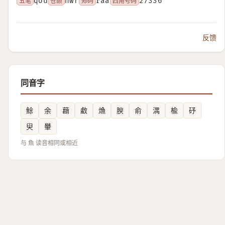
五笔
qou
仓颉
nwf
郑码
raa
四角号码
27336
反馈
同音字
鮽
余
蘛
䲣
龽
腴
俞
湡
楡
䂛
臾
轝
与 魚 读音相同或相近