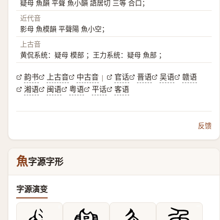
疑母 魚韻 平聲 魚小韻 語居切 三等 合口；
近代音
影母 魚模韻 平聲陽 魚小空；
上古音
黄侃系统：疑母 模部 ；王力系统：疑母 魚部 ；
韵书
上古音
中古音
官话
晋语
吴语
赣语
|
湘语
闽语
粤语
平话
客语
反馈
魚
字源字形
字源演变