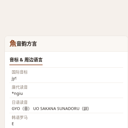
魚
音韵方言
音标 & 周边语言
国际音标
jy˧˥
唐代读音
*ngiu
日语读音
GYO（音） UO SAKANA SUNADORU（訓）
韩语罗马
E