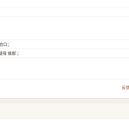
 合口；
母 侯部 ；
反