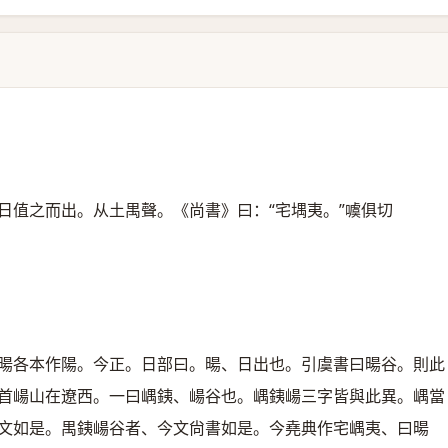
日值之而出。从土禺聲。《尚書》曰：“宅堣夷。”噳俱切
暘各本作陽。今正。日部曰。暘、日出也。引虞書曰暘谷。則此
首崵山在遼西。一曰嵎銕、崵谷也。嵎銕崵三字皆與此異。嵎當
文如是。禺銕崵谷者、今文尙書如是。今堯典作宅嵎夷、曰暘