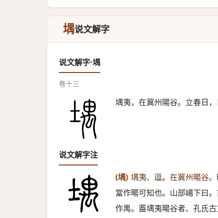
堣
说文解字
说文解字·堣
卷十三
堣夷，在冀州陽谷。立春日，
说文解字注
(堣)
堣夷、
逗。
在冀州暘谷。
當作暘可知也。山部崵下曰。
作禺。葢堣夷暘谷者、孔氏古