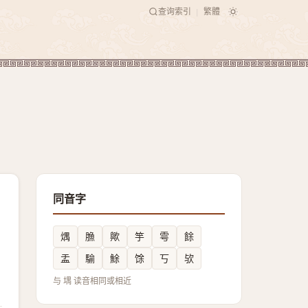
查询索引
繁體
|
同音字
㷒
䐳
歟
竽
雩
餘
盂
騟
鮽
馀
丂
欤
与 堣 读音相同或相近