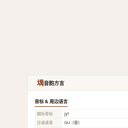
堣
音韵方言
音标 & 周边语言
国际音标
jy˧˥
日语读音
GU（音）