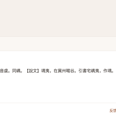
音虞。同嵎。【說文】堣夷，在冀州暘谷。引書宅嵎夷，作堣。
反