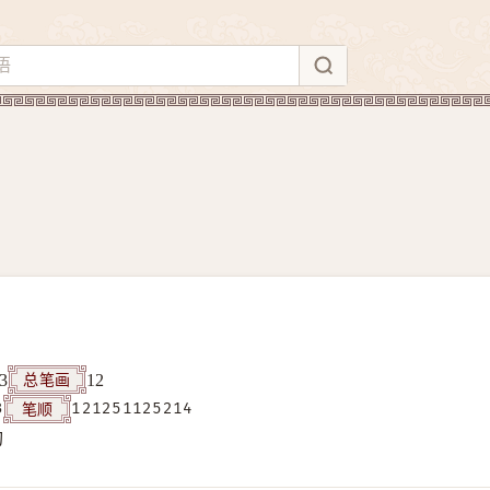
总笔画
3
12
笔顺
3
121251125214
构