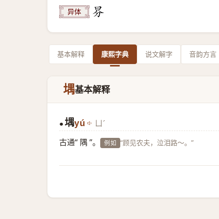
异体
基本解释
康熙字典
说文解字
音韵方言
堣
基本解释
堣
yú
ㄩˊ
●
古通“ 隅 ”。
“顾见农夫，泣泪路～。”
例如