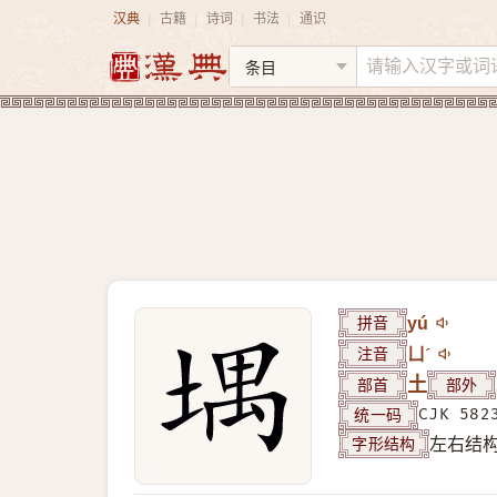
汉典
古籍
诗词
书法
通识
|
|
|
|
拼音
yú
注音
ㄩˊ
部首
土
部外
统一码
CJK 582
字形结构
左右结