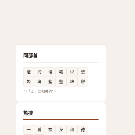
同部首
壦
塅
墻
報
㙂
埜
埠
埆
㘳
墏
埤
鿾
与「土」部相关的字
热搜
一
爱
福
龙
和
德