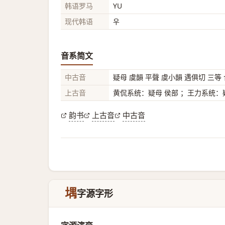
韩语罗马
YU
现代韩语
우
音系简文
中古音
疑母 虞韻 平聲 虞小韻 遇俱切 三等
上古音
黄侃系统：疑母 侯部 ；王力系统：疑
韵书
上古音
中古音
堣
字源字形