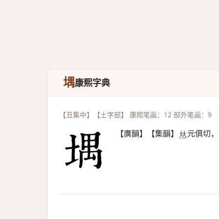
堣
康熙字典
【丑集中】【土字部】 康熙笔画：12 部外笔画：9
【廣韻】【集韻】
元俱切，
𠀤