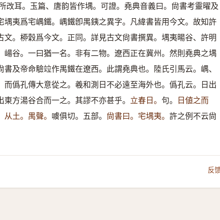
所改耳。玉篇、唐韵皆作堣。可證。堯典音義曰。尙書考靈曜及
宅堣夷爲宅嵎鐵。嵎鐵卽禺銕之異字。凡緯書皆用今文。故知許
古文。桺穀爲今文。正同。詳見古文尙書撰異。堣夷暘谷、許明
、崵谷。一曰猶一名。非有二物。遼西正在冀州。然則堯典之堣
尙書及帝命驗竝作禺鐵在遼西。此謂堯典也。陸氏引馬云。嵎、
。而僞孔傳大意從之。羲和測日不必遠至海外也。僞孔云。日出
出東方湯谷合而一之。其謬不亦甚乎。
立春日。
句。
日値之而
。
从土。禺聲。
噳俱切。五部。
尙書曰。宅堣夷。
許之例不云尙
。
反