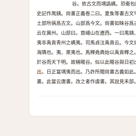
谷。依古文而堣譌嵎。恐衞包
史記作禺銕。尙書正義卷二曰。夏矦等書古文
土部所偁爲古文。山部爲今文。尙書如昧谷爲
云在冀州。山部曰。首崵山在遼西。一曰禺銕
夷非禹貢靑州之嵎夷。司馬貞注禹貢云。今文
海隅也。夷、萊夷也。馬釋堯典始以禹貢釋之
於谷而天下明。故稱暘谷。似以此暘谷與日初
出。
日正當堣夷而出。乃許所聞尙書古義如此
書。此當云唐書。改之者作虞書。其說見禾部