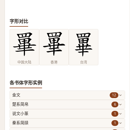
字形对比
中国大陆
香港
台湾
各书体字形实例
12
金文
6
楚系简帛
1
说文小篆
1
秦系简牍