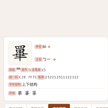
拼音
bì
注音
ㄅㄧˋ
罒
部首
部外
总笔画
5
15
统一码
CJK 7F7C
笔顺
252212511122112
字形结构
上下结构
异体