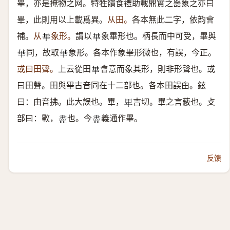
畢，亦是掩物之网。特牲饋食禮助載鼎實之噐象之亦曰
畢，此則用以上載爲異。
从田。
各本無此二字，依韵會
補。
从
象形。
謂以
象畢形也。柄長而中可受，畢與
𠦒
𠦒
同，故取
象形。各本作象畢形微也，有誤，今正。
𠦒
𠦒
或曰田聲。
上云從田
會意而象其形，則非形聲也。或
𠦒
曰田聲。田與畢古音同在十二部也。各本田誤甶。鉉
曰：甶音拂。此大誤也。畢，
吉切。畢之言蔽也。攴
𤰞
部曰：㪤，
也。今
義通作畢。
𧗊
𧗊
反馈