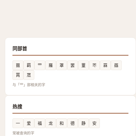
同部首
罬
羁
罒
羅
罩
罢
罿
罖
罧
羉
罥
罛
与「罒」部相关的字
热搜
一
爱
福
龙
和
德
静
安
常被查询的字