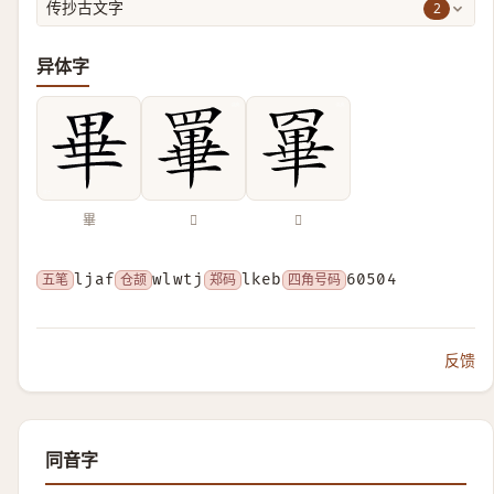
2
传抄古文字
异体字
畢
𦌂
𦌎
五笔
ljaf
仓颉
wlwtj
郑码
lkeb
四角号码
60504
反馈
同音字