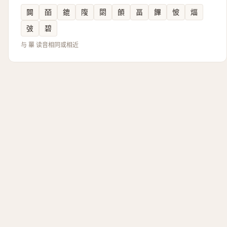
䦘
皕
鎞
䧗
閟
䫁
畐
饆
怶
煏
㢰
碧
与 罼 读音相同或相近