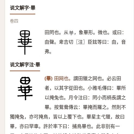
说文解字·畢
卷四
田罔也。从
，象畢形。微也。或曰：
𠦒
甶聲。卑吉切〖注〗臣鉉等曰：甶，音
弗。
说文解字注·畢
(畢)
田网也。
謂田獵之网也。必云田
者，以其字從田也。小雅毛傳曰：畢所
以掩兔也。月令注曰：罔小而柄長謂之
畢。按鴛鴦傳云：畢掩而羅之。然則不
獨掩兔，亦可掩鳥，皆以上覆下也。畢星主弋獵，故曰
畢，亦曰䍑車。許於率下曰：捕鳥畢也。此非别有一