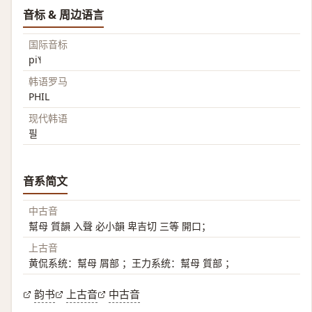
音标 & 周边语言
国际音标
pi˥˧
韩语罗马
PHIL
现代韩语
필
音系简文
中古音
幫母 質韻 入聲 必小韻 卑吉切 三等 開口；
上古音
黄侃系统：幫母 屑部 ；王力系统：幫母 質部 ；
韵书
上古音
中古音