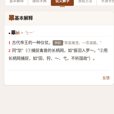
基本解释
康熙字典
说文解字
音韵方言
字源字
罼
基本解释
罼
bì
ㄅㄧˋ
●
古代帝王的一种仪仗。
“翠盖耀澄，～帟凝晨。”
例如
同“
毕
”（①捕捉禽兽的长柄网，如“振羽入罗～。”②用
长柄网捕捉，如“田、狩、～、弋，不听国政”）。
反馈