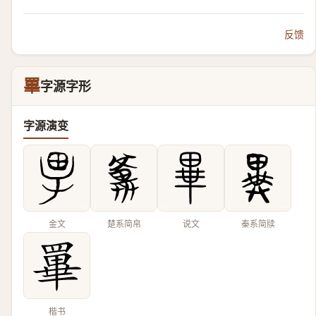
反馈
罼
字源字形
字源演变
金文
楚系简帛
说文
秦系简牍
楷书