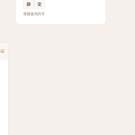
静
安
常被查询的字
书证