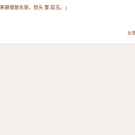
来碧缕放长穿，钗头 罣 层玉。」
反