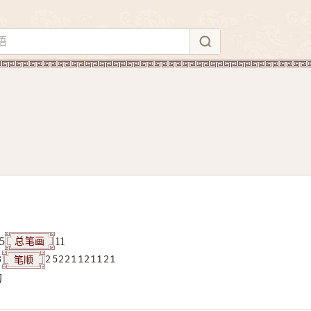
总笔画
5
11
笔顺
3
25221121121
构