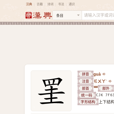
汉典
古籍
诗词
书法
通识
|
|
|
|
拼音
guà
注音
ㄍㄨㄚˋ
部首
罒
部外
统一码
CJK 7F6
字形结构
上下结