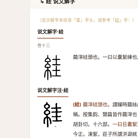
↳ 絓 说文解字
（说文解字未收录「罣」字头，请参考「
絓
」字：）
说文解字·絓
卷十三
繭滓絓頭也。一曰以囊絮練也
说文解字注·絓
(絓)
繭滓絓頭也。
謂繅時繭絲
稱。按集韵、類篇皆作繭滓也
胡卦切。十六部。
一曰㠯囊絮
今正。湅絮，莊子所謂洴澼絖