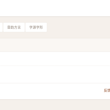
音韵方言
字源字形
反