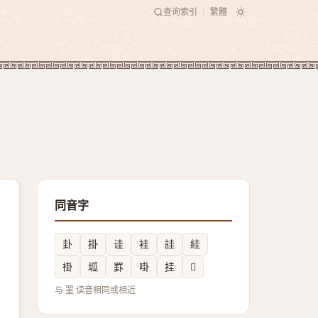
查询索引
繁體
|
同音字
卦
掛
诖
袿
詿
絓
褂
坬
罫
啩
挂
𡒑
与 罣 读音相同或相近