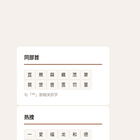
同部首
罝
羆
羄
羈
罛
罤
罠
罡
罯
置
罚
罿
与「罒」部相关的字
热搜
一
爱
福
龙
和
德