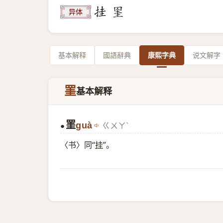
异体
基本解释
國語辭典
康熙字典
说文解字
罣
基本解释
罣
guà
ㄍㄨㄚˋ
●
〈书〉同“
挂
”。