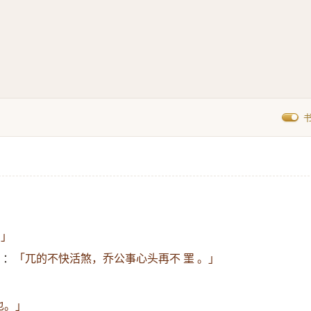
。」
〉：
「兀的不快活煞，乔公事心头再不 罣 。」
也。」