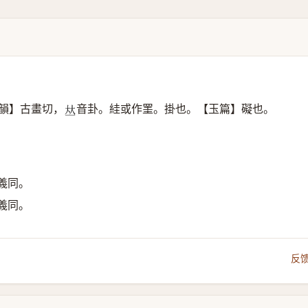
韻】古畫切，
音卦。絓或作罣。掛也。【玉篇】礙也。
𠀤
義同。
義同。
反