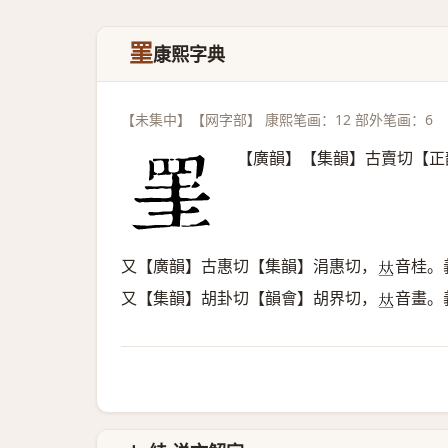
罣
康熙字典
【未集中】【网字部】 康熙笔画：12 部外笔画：6
【廣韻】【集韻】古賣切【正
又【廣韻】古惠切【集韻】涓惠切，
音桂。
𠀤
又【集韻】胡卦切【韻會】胡界切，
音畫。
𠀤