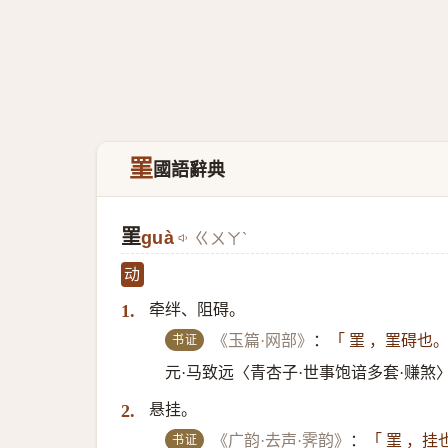
罣
國語辭典
罣
guà
ㄍㄨㄚˋ
动
牵绊、阻碍。
1.
书证
《玉篇·网部》
：
「 罣 ，罣碍也
元·马致远〈青杏子·世事饱谙多套·赚煞
悬挂。
2.
书证
《广韵·去声·霁韵》
：
「 罣 ，挂