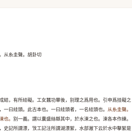
。从糸圭聲。胡卦切
成結，有所絓礙。工女蠶功畢後，别理之爲用也。引申爲挂礙之
，一曰絓頭。此古本也。一曰絓頭者，一名絓頭也。
从糸圭聲。
湅也。
别一義。謂以囊盛絲緜其中，於水湅之也。湅各本作練。
，史記所謂漂，攷工記注所謂湖漂絮，水部潎下云於水中擊絮是