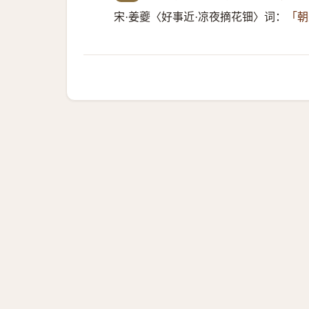
宋·姜夔〈好事近·凉夜摘花钿〉词：
「朝