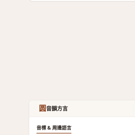
圆
音韻方言
音標 & 周邊語言