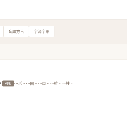
音韻方言
字源字形
。
～形。～圈。～周。～錐。～柱。
例如