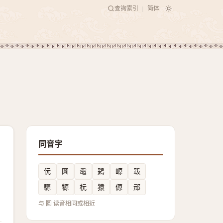
查詢索引
简体
|
同音字
㐾
圎
黿
鶢
㟲
䟦
騵
㹉
杬
猿
傆
邧
与 圆 读音相同或相近