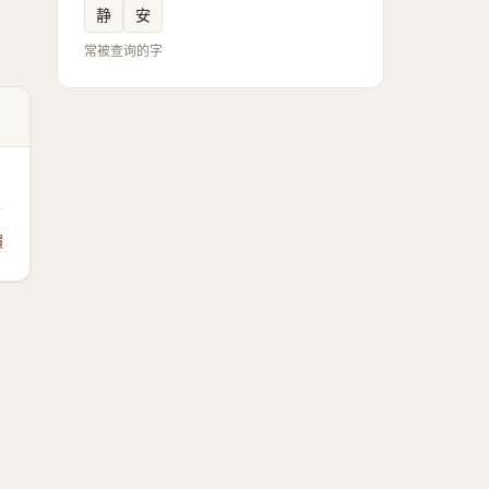
静
安
常被查询的字
饋