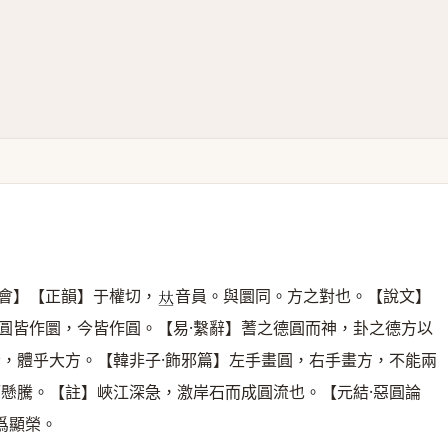
會】【正韻】于權切，
音員。與圜同。方之對也。【說文】
𠀤
圓皆作圜，今皆作圓。【易·繫辭】蓍之德圓而神，卦之德方以
者，體乎大方。【韓非子·飾邪篇】左手畫圓，右手畫方，不能兩
而懸騰。【註】峽江深急，激岸石而成圓流也。【元結·惡圓論
爲顯榮。