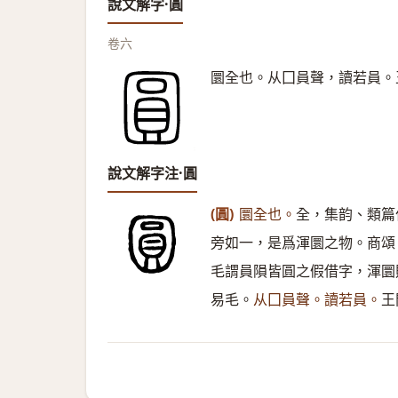
說文解字·圓
卷六
圜全也。从囗員聲，讀若員。
說文解字注·圓
(圓)
圜全也。
全，集韵、類篇
旁如一，是爲渾圜之物。商頌
毛謂員隕皆圓之假借字，渾圜
易毛。
从囗員聲。讀若員。
王