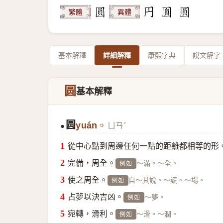
繁體
異體
基本解釋
詳細解釋
康熙字典
說文解字
圆
基本解釋
圆
yuán
ㄩㄢˊ
●
從中心點到周邊任何一點的距離都相等的形
完備，周全。
～滿。～全。
例如
使之周全。
自～其說。～謊。～場。
例如
占夢以決吉凶。
～夢。
例如
宛轉，滑利。
～滑。～潤。
例如