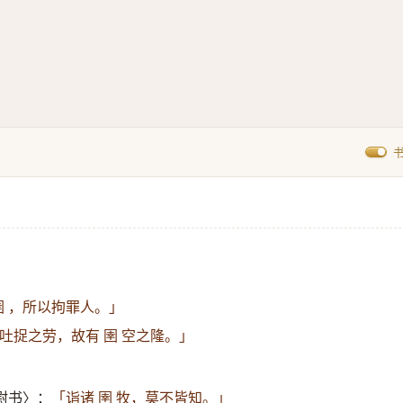
 圉 ，所以拘罪人。」
吐捉之劳，故有 圉 空之隆。」
尉书〉：
「诣诸 圉 牧，莫不皆知。」