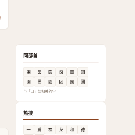
馈
同部首
围
圞
圆
囪
圕
团
園
圐
圊
龱
囲
㘣
与「囗」部相关的字
热搜
一
爱
福
龙
和
德