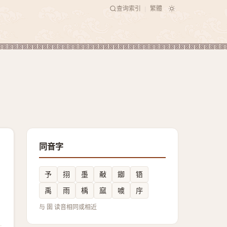
查询索引
繁體
|
同音字
予
挧
㙑
㪌
䥏
铻
禹
雨
楀
窳
噳
㡰
与 圉 读音相同或相近