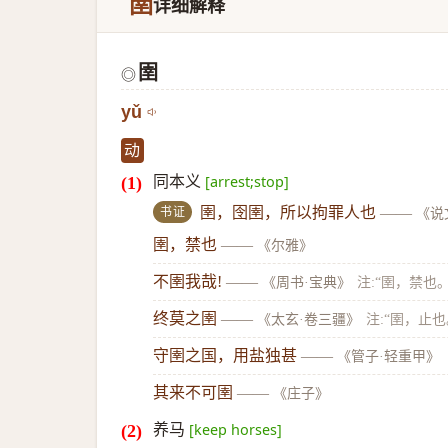
圉
详细解释
圉
◎
yǔ
动
同本义
[arrest;stop]
书证
圉，囹圉，所以拘罪人也
——
《说
圉，禁也
——
《尔雅》
不圉我哉!
——
《周书·宝典》
注:“圉，禁也。
终莫之圉
——
《太玄·卷三疆》
注:“圉，止也
守圉之国，用盐独甚
——
《管子·轻重甲》
其来不可圉
——
《庄子》
养马
[keep horses]