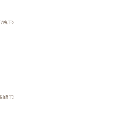
·明鬼下》
《尉缭子》