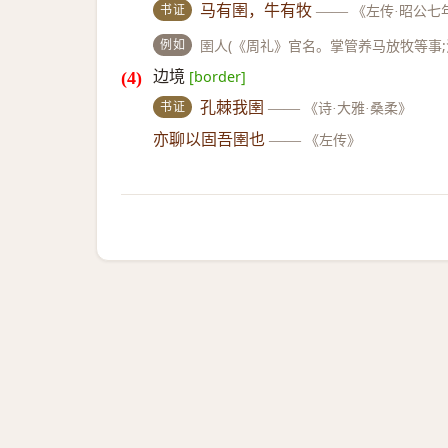
书证
马有圉，牛有牧
——
《左传·昭公七
例如
圉人(《周礼》官名。掌管养马放牧等事;泛
边境
[border]
书证
孔棘我圉
——
《诗·大雅·桑柔》
亦聊以固吾圉也
——
《左传》