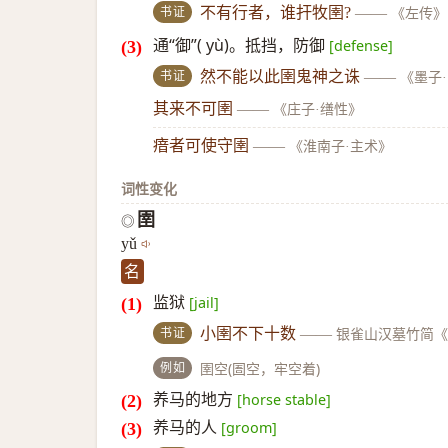
书证
不有行者，谁扞牧圉?
——
《左传》
通“御”( yù)。抵挡，防御
[defense]
书证
然不能以此圉鬼神之诛
——
《墨子
其来不可圉
——
《庄子·缮性》
瘖者可使守圉
——
《淮南子·主术》
词性变化
圉
◎
yǔ
名
监狱
[jail]
书证
小圉不下十数
——
银雀山汉墓竹简
例如
圉空(圄空，牢空着)
养马的地方
[horse stable]
养马的人
[groom]