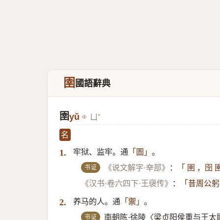
圉
國語辭典
圉
yǔ
ㄩˇ
名
牢狱、监牢。通
。
1.
「圄」
书证
《说文解字·㚔部》
：
「 圉 ，囹
《汉书·卷六四下·王襃传》
：
「昔周公躬
养马的人。通
。
2.
「禦」
书证
南朝陈·徐陵〈梁贞阳侯重与王太