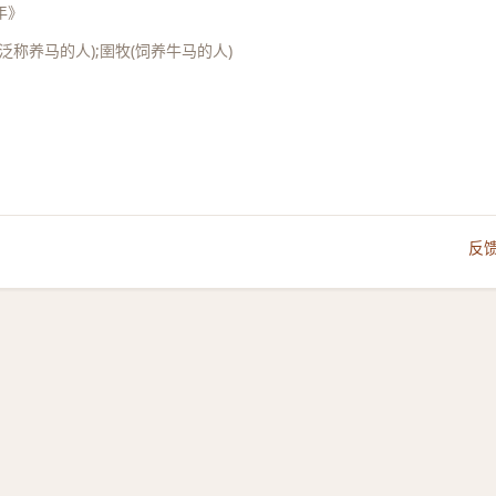
年》
称养马的人);圉牧(饲养牛马的人)
反