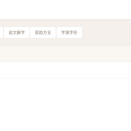
说文解字
音韵方言
字源字形