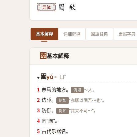
异体
基本解释
详细解释
國語辭典
康熙字典
圉
基本解释
圉
yǔ
ㄩˇ
●
养马的地方。
～人。
例如
边陲。
“亦聊以固吾～也”。
例如
防御。
“其来不可～”。
例如
同“
圄
”。
古代乐器名。