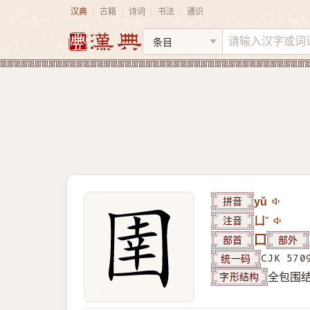
汉典
古籍
诗词
书法
通识
|
|
|
|
拼音
yǔ
注音
ㄩˇ
部首
囗
部外
统一码
CJK 570
字形结构
全包围