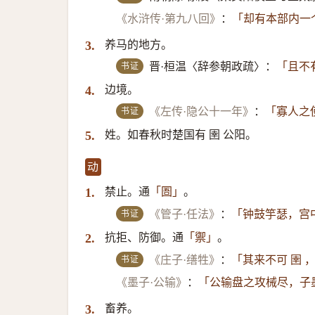
《水浒传·第九八回》
：
「却有本部内一
养马的地方。
3.
书证
晋·桓温〈辞参朝政疏〉：
「且不
边境。
4.
书证
《左传·隐公十一年》
：
「寡人之
姓。如春秋时楚国有 圉 公阳。
5.
动
禁止。通
。
1.
「圄」
书证
《管子·任法》
：
「钟鼓竽瑟，宫中
抗拒、防御。通
。
2.
「禦」
书证
《庄子·缮牲》
：
「其来不可 圉 
《墨子·公输》
：
「公输盘之攻械尽，子墨
畜养。
3.