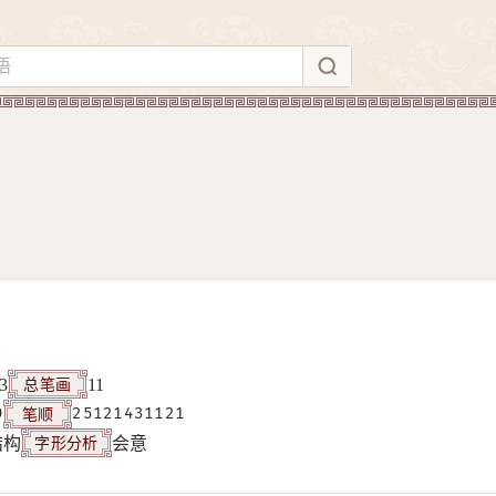
总笔画
3
11
笔顺
9
25121431121
字形分析
结构
会意