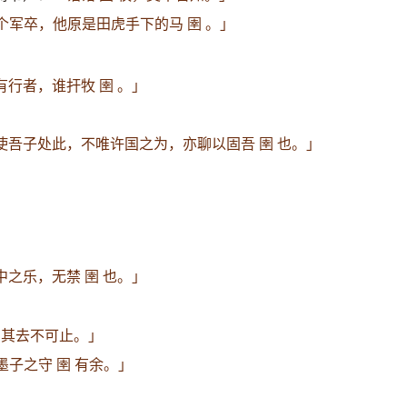
个军卒，他原是田虎手下的马 圉 。」
有行者，谁扞牧 圉 。」
使吾子处此，不唯许国之为，亦聊以固吾 圉 也。」
之乐，无禁 圉 也。」
，其去不可止。」
子之守 圉 有余。」