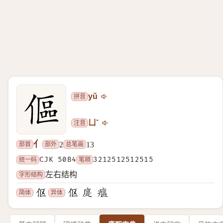
拼音
yǔ
注音
ㄩˇ
亻
部首
部外
总笔画
2
13
统一码
CJK 50B4
笔顺
3212512512515
字形结构
左右结构
简体
异体