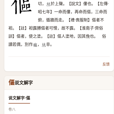
切，
於上聲。【說文】僂也。【左傳·
𠀤
昭七年】一命而僂，再命而傴，三命而
俯，循牆而走。【禮·喪服制】傴者不
袒。【註】袒露膊傴者可憎，故不露。【淮南子·齊俗
訓】傴者，使之塗。【註】傴人塗地，因其俛也。 俗
讀若偶，別作
，
非。
𤹪
𠀤
反馈
傴
说文解字
说文解字·傴
卷八