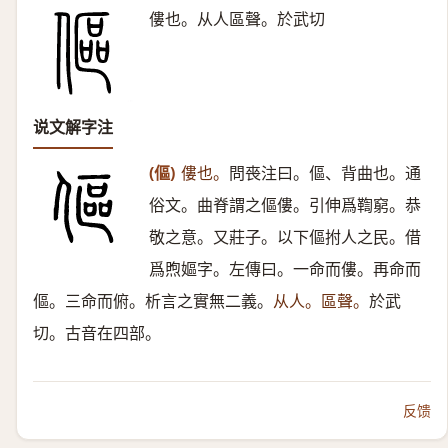
僂也。从人區聲。於武切
说文解字注
(傴)
僂也。
問䘮注曰。傴、背曲也。通
俗文。曲脊謂之傴僂。引伸爲鞫窮。恭
敬之意。又莊子。以下傴拊人之民。借
爲煦嫗字。左傳曰。一命而僂。再命而
傴。三命而俯。析言之實無二義。
从人。區聲。
於武
切。古音在四部。
反馈