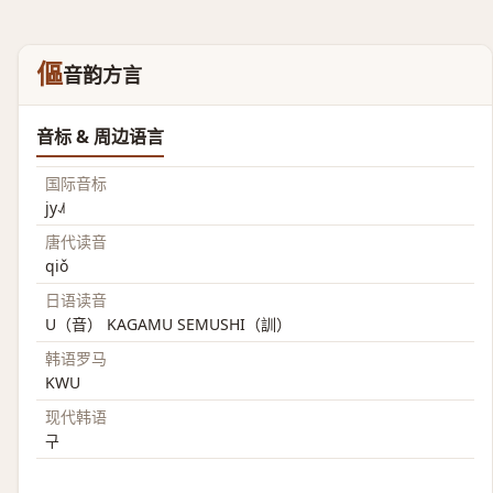
傴
音韵方言
音标 & 周边语言
国际音标
jy˨˩˦
唐代读音
qiǒ
日语读音
U（音） KAGAMU SEMUSHI（訓）
韩语罗马
KWU
现代韩语
구