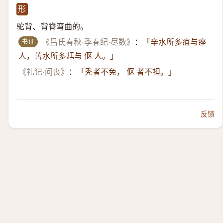
形
驼背、背脊弯曲的。
书证
《吕氏春秋·季春纪·尽数》
：
「辛水所多疽与痤
人，苦水所多尪与 伛 人。」
《礼记·问丧》
：
「秃者不免， 伛 者不袒。」
反馈