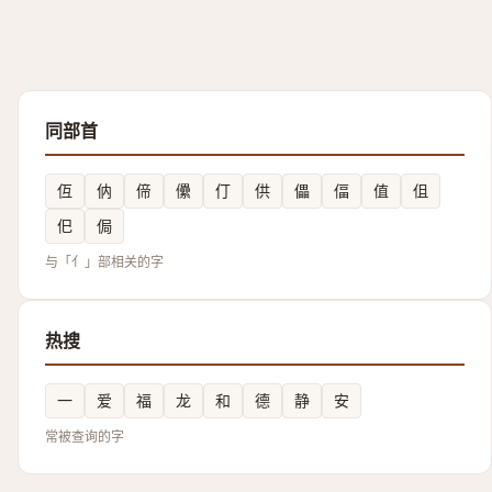
同部首
仾
㐻
偙
儽
仃
供
儡
偪
值
伹
㐶
侷
与「亻」部相关的字
热搜
一
爱
福
龙
和
德
静
安
常被查询的字