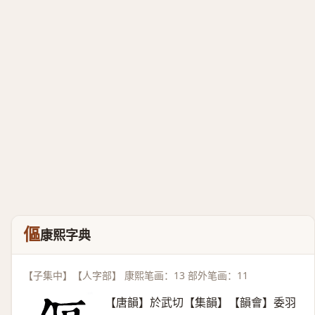
傴
康熙字典
【子集中】【人字部】 康熙笔画：13 部外笔画：11
【唐韻】於武切【集韻】【韻會】委羽