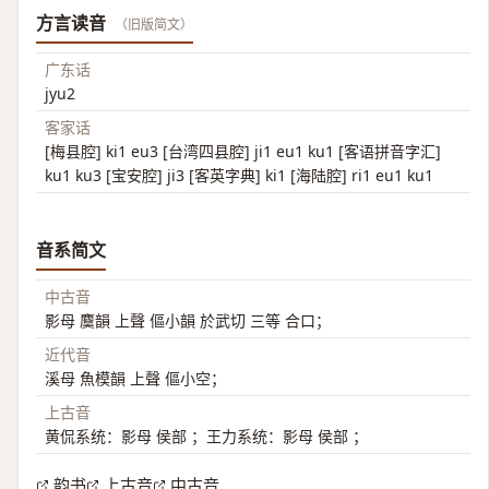
方言读音
（旧版简文）
广东话
jyu2
客家话
[梅县腔] ki1 eu3 [台湾四县腔] ji1 eu1 ku1 [客语拼音字汇]
ku1 ku3 [宝安腔] ji3 [客英字典] ki1 [海陆腔] ri1 eu1 ku1
音系简文
中古音
影母 麌韻 上聲 傴小韻 於武切 三等 合口；
近代音
溪母 魚模韻 上聲 傴小空；
上古音
黄侃系统：影母 侯部 ；王力系统：影母 侯部 ；
韵书
上古音
中古音