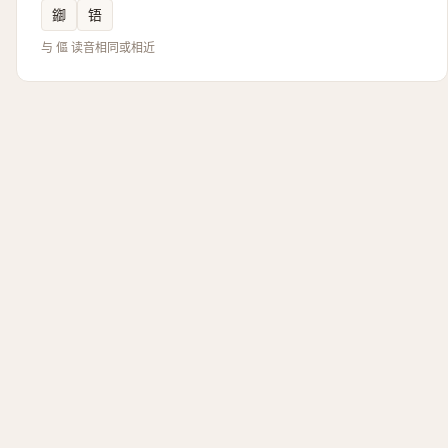
䥏
铻
与 傴 读音相同或相近