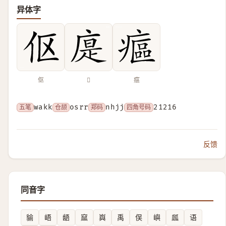
异体字
伛
𢉴
𤹪
五笔
wakk
仓颉
osrr
郑码
nhjj
四角号码
21216
反馈
同音字
貐
峿
龉
窳
㠘
禹
俣
嶼
㼌
语