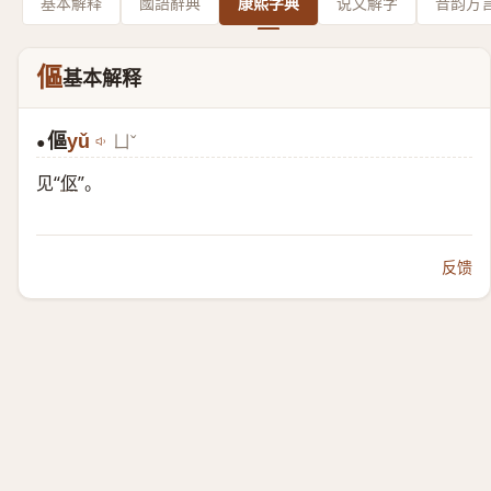
基本解释
國語辭典
康熙字典
说文解字
音韵方
傴
基本解释
傴
yǔ
ㄩˇ
●
见“
伛
”。
反馈