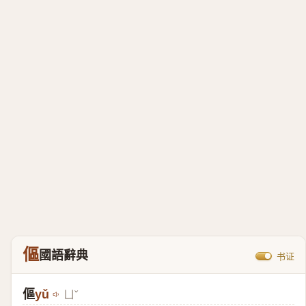
傴
國語辭典
书证
傴
yǔ
ㄩˇ