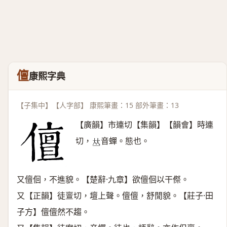
儃
康熙字典
【子集中】【人字部】 康熙筆畫：15 部外筆畫：13
【廣韻】市連切【集韻】【韻會】時連
切，
音蟬。態也。
𠀤
又儃佪，不進貌。【楚辭·九章】欲儃佪以干傺。
又【正韻】徒亶切，壇上聲。儃儃，舒閒貌。【莊子·田
子方】儃儃然不趨。