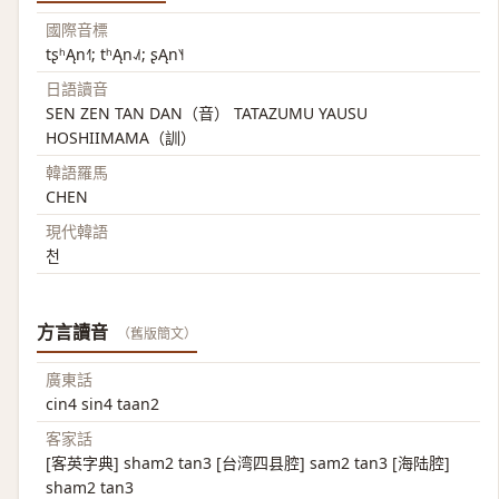
國際音標
tʂʰĄn˧˥; tʰĄn˨˩˦; ʂĄn˥˧
日語讀音
SEN ZEN TAN DAN（音） TATAZUMU YAUSU
HOSHIIMAMA（訓）
韓語羅馬
CHEN
現代韓語
천
方言讀音
（舊版簡文）
廣東話
cin4 sin4 taan2
客家話
[客英字典] sham2 tan3 [台湾四县腔] sam2 tan3 [海陆腔]
sham2 tan3