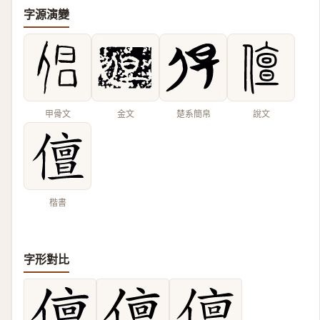
字源演變
甲骨文
金文
楚系簡帛
說文
楷書
字形對比