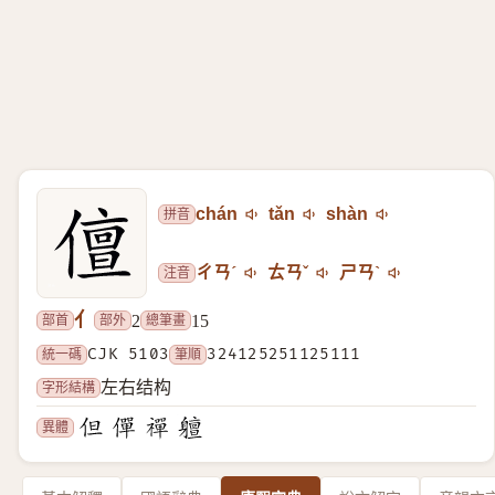
拼音
chán
tǎn
shàn
注音
ㄔㄢˊ
ㄊㄢˇ
ㄕㄢˋ
亻
部首
部外
總筆畫
2
15
統一碼
CJK 5103
筆順
324125251125111
字形結構
左右结构
異體