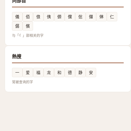
同部首
儀
佰
俍
侇
傆
儻
倊
儸
㑣
仁
僝
儐
与「亻」部相关的字
熱搜
一
爱
福
龙
和
德
静
安
常被查询的字