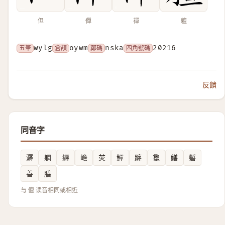
但
僤
禪
䡀
五筆
wylg
倉頡
oywm
鄭碼
nska
四角號碼
20216
反饋
同音字
潺
䠾
纒
嶦
苂
鱓
躔
毚
鳝
磛
善
膳
与 儃 读音相同或相近