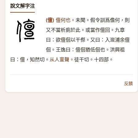
說文解字注
(儃)
儃何也。
未聞。假令訓爲儋何，則
又不當析廁於此。或當作儃回。九章
曰：欲儃佪以干傺。又曰：入溆浦余儃
佪。王逸曰：儃佪猶低佪也。洪興祖
曰：儃，知然切。
从人亶聲。
徒干切。十四部。
反饋