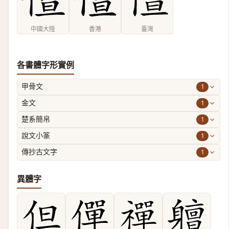
中國大陸
香港
臺灣
各書體字形實例
1
甲骨文
1
金文
1
楚系簡帛
1
說文小篆
1
傳抄古文字
異體字