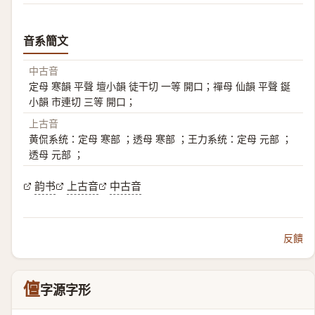
音系簡文
中古音
定母 寒韻 平聲 壇小韻 徒干切 一等 開口；禪母 仙韻 平聲 鋋
小韻 市連切 三等 開口；
上古音
黄侃系统：定母 寒部 ；透母 寒部 ；王力系统：定母 元部 ；
透母 元部 ；
韵书
上古音
中古音
反饋
儃
字源字形