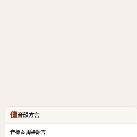
儃
音韻方言
音標 & 周邊語言