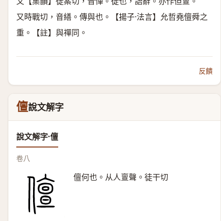
又【集韻】徒案切，音憚。徒也，語辭。亦作但亶。
又時戰切，音繕。傳與也。【揚子·法言】允哲堯儃舜之
重。【註】與禪同。
反饋
儃
說文解字
說文解字·儃
卷八
儃何也。从人亶聲。徒干切