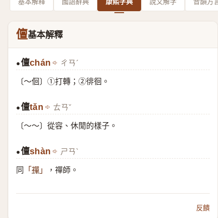
基本解釋
國語辭典
康熙字典
說文解字
音韻方
儃
基本解釋
儃
chán
ㄔㄢˊ
●
〔～佪〕①打轉；②徘徊。
儃
tǎn
ㄊㄢˇ
●
〔～～〕從容、休閒的樣子。
儃
shàn
ㄕㄢˋ
●
同
，禪師。
「
禪
」
反饋