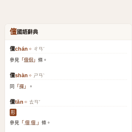
儃
國語辭典
儃
chán
ㄔㄢˊ
參見
條。
「
儃佪
」
儃
shàn
ㄕㄢˋ
同
。
「
禪
」
儃
tǎn
ㄊㄢˇ
形
參見
條。
「
儃 儃
」