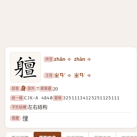
拼音
zhǎn
zhàn
注音
ㄓㄢˇ
ㄓㄢˋ
身
部首
部外
總筆畫
7
20
統一碼
CJK-A 4840
筆順
32511134125251125111
字形結構
左右结构
異體