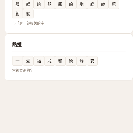
軁
躾
䠸
躳
躼
躱
躽
軂
䠴
䠻
䠵
躺
与「身」部相关的字
熱搜
一
爱
福
龙
和
德
静
安
常被查询的字