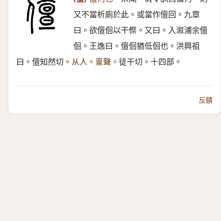
又不當析廁於此。或當作儃回。九章
曰。欲儃佪以干傺。又曰。入溆浦余儃
佪。王逸曰。儃佪猶低佪也。洪興祖
曰。儃知然切。
从人。亶聲。
徒干切。十四部。
反饋