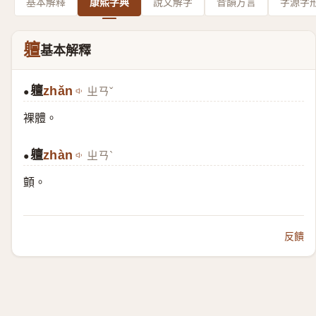
基本解釋
康熙字典
說文解字
音韻方言
字源字
䡀
基本解釋
䡀
zhǎn
ㄓㄢˇ
●
裸體。
䡀
zhàn
ㄓㄢˋ
●
顫。
反饋