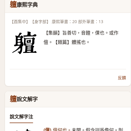
䡀
康熙字典
【酉集中】【身字部】 康熙筆畫：20 部外筆畫：13
【集韻】旨善切，音饘，倮也。或作
儃。【類篇】體搖也。
反饋
䡀
說文解字
說文解字注
(儃)
儃何也。
未聞。假令訓爲儋何。則