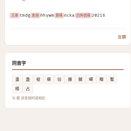
五筆
tmdg
倉頡
hhywm
鄭碼
ncka
四角號碼
20216
反饋
同音字
盞
盏
䘺
偡
佔
搌
皽
嵁
䆄
䳻
橏
占
与 䡀 读音相同或相近