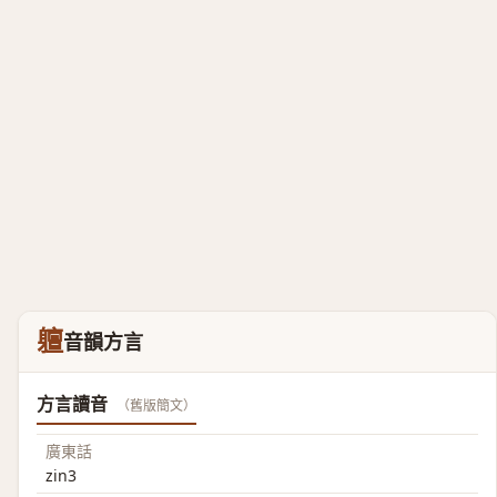
䡀
音韻方言
方言讀音
（舊版簡文）
廣東話
zin3